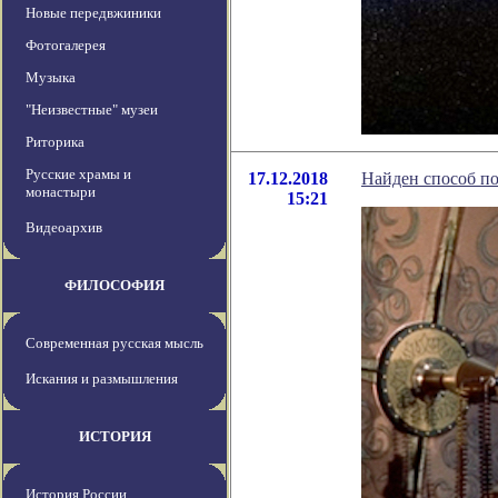
Новые передвжиники
Фотогалерея
Музыка
"Неизвестные" музеи
Риторика
Русские храмы и
17.12.2018
Найден способ п
монастыри
15:21
Видеоархив
ФИЛОСОФИЯ
Современная русская мысль
Искания и размышления
ИСТОРИЯ
История России