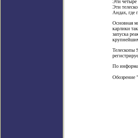
Эти четыре
Эти телеско
Андах, где 
Основная м
карлики так
запуска реа
крупнейшим
Телескопы 
регистрируе
По информац
Обозрение 