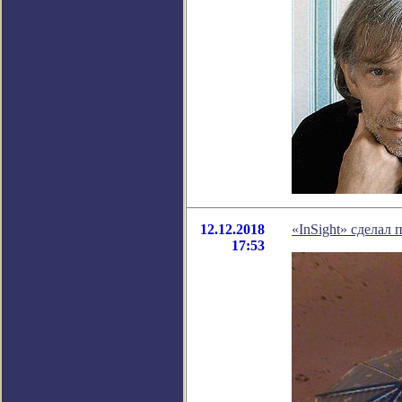
12.12.2018
«InSight» сделал 
17:53