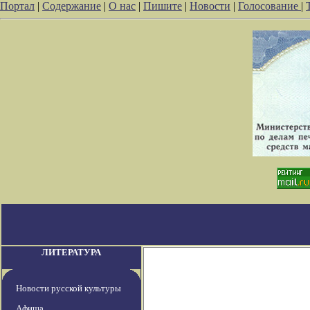
Портал
|
Содержание
|
О нас
|
Пишите
|
Новости
|
Голосование
|
ЛИТЕРАТУРА
Новости русской культуры
Афиша