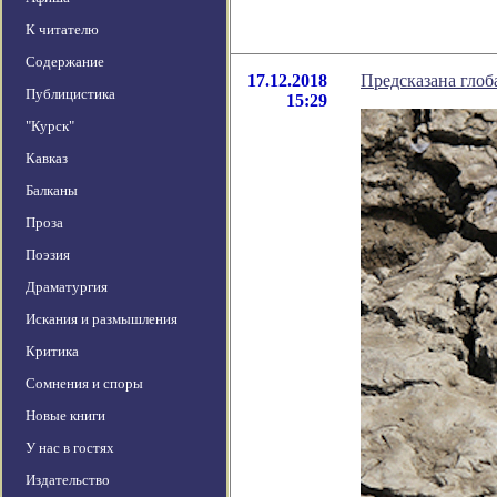
К читателю
Содержание
17.12.2018
Предсказана глоб
Публицистика
15:29
"Курск"
Кавказ
Балканы
Проза
Поэзия
Драматургия
Искания и размышления
Критика
Сомнения и споры
Новые книги
У нас в гостях
Издательство