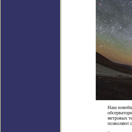
Наш новейш
обсерватори
метровых т
позволяют 