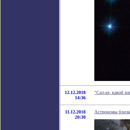
12.12.2018
"Сал-ах, какой х
14:36
11.12.2018
Астрономы близк
20:30