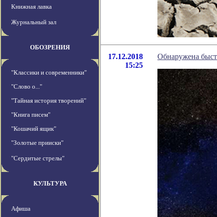
Книжная лавка
Журнальный зал
ОБОЗРЕНИЯ
17.12.2018
Обнаружена быст
15:25
"Классики и современники"
"Слово о..."
"Тайная история творений"
"Книга писем"
"Кошачий ящик"
"Золотые прииски"
"Сердитые стрелы"
КУЛЬТУРА
Афиша