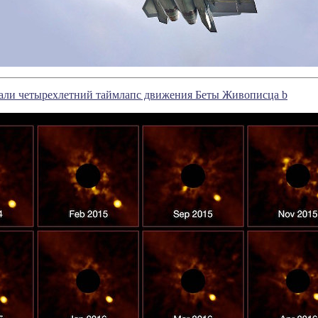
али четырехлетний таймлапс движения Беты Живописца b