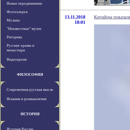
Новые передвжиники
Фотогалерея
13.11.2018
Китайцы показали
Музыка
18:01
"Неизвестные" музеи
Риторика
Русские храмы и
монастыри
Видеоархив
ФИЛОСОФИЯ
Современная русская мысль
Искания и размышления
ИСТОРИЯ
История России