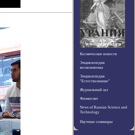
Космические новости
Энциклопедия
космонавтика
Энциклопедия
"Естествознание"
Журнальный зал
Физматлит
News of Russian Science and
Technology
Научные семинары