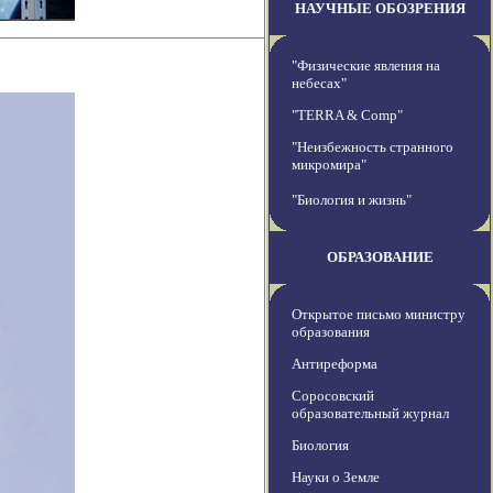
НАУЧНЫЕ ОБОЗРЕНИЯ
"Физические явления на
небесах"
"TERRA & Comp"
"Неизбежность странного
микромира"
"Биология и жизнь"
ОБРАЗОВАНИЕ
Открытое письмо министру
образования
Антиреформа
Соросовский
образовательный журнал
Биология
Науки о Земле