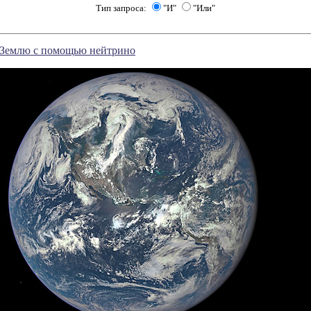
Тип запроса:
"И"
"Или"
 Землю с помощью нейтрино