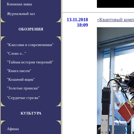
Книжная лавка
Журнальный зал
13.11.2018
«Квантовый комп
18:09
ОБОЗРЕНИЯ
"Классики и современники"
"Слово о..."
"Тайная история творений"
"Книга писем"
"Кошачий ящик"
"Золотые прииски"
"Сердитые стрелы"
КУЛЬТУРА
Афиша