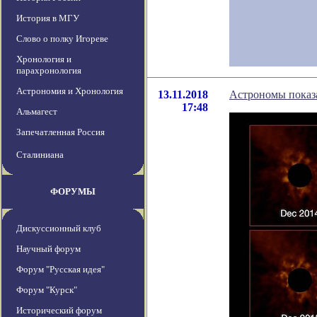
История в МГУ
Слово о полку Игореве
Хронология и
парахронология
Астрономия и Хронология
13.11.2018
Астрономы показ
17:48
Альмагест
Запечатленная Россия
Сталиниана
ФОРУМЫ
Дискуссионный клуб
Научный форум
Форум "Русская идея"
Форум "Курск"
Исторический форум