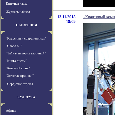
Книжная лавка
Журнальный зал
13.11.2018
«Квантовый комп
18:09
ОБОЗРЕНИЯ
"Классики и современники"
"Слово о..."
"Тайная история творений"
"Книга писем"
"Кошачий ящик"
"Золотые прииски"
"Сердитые стрелы"
КУЛЬТУРА
Афиша