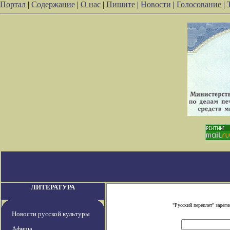
Портал
|
Содержание
|
О нас
|
Пишите
|
Новости
|
Голосование
|
ЛИТЕРАТУРА
"Русский переплет" заре
Новости русской культуры
Афиша