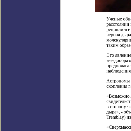
Ученые обна
расстоянии 
рециклинге 
черная дыра
молекулярны
таким образ
Это явление
звездообраз
предполагал
наблюдения
Астрономы 
скопления г
«Возможно, 
свидетельст
в сторону ч
дыра», - об
Tremblay) и
«Сверхмасси