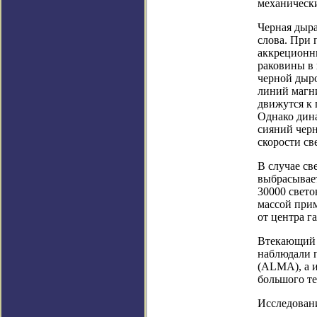
механически
Черная дыра
слова. При
аккреционн
раковины в 
черной дыро
линий магни
движутся к
Однако дин
сияний чер
скорости св
В случае св
выбрасывает
30000 свето
массой прим
от центра г
Втекающий 
наблюдали п
(ALMA), а 
большого т
Исследовани