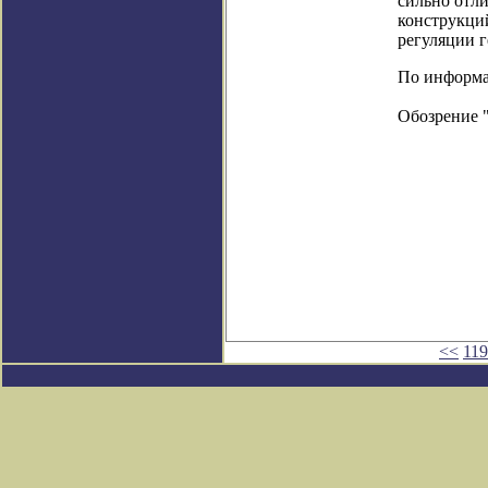
сильно отли
конструкци
регуляции г
По информаци
Обозрение 
<<
11