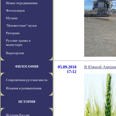
Новые передвжиники
Фотогалерея
Музыка
"Неизвестные" музеи
Риторика
Русские храмы и
монастыри
Видеоархив
ФИЛОСОФИЯ
05.09.2018
В Южной Америке
17:12
Современная русская мысль
Искания и размышления
ИСТОРИЯ
История России