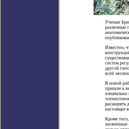
Ученые Бри
различные 
анатомическ
опубликован
Известно, 
конструкций
существова
систем регу
другой гипо
всей эволю
В новой раб
пришли к в
изначально
членистоно
расширять д
настоящее в
Кроме того
жизненные 