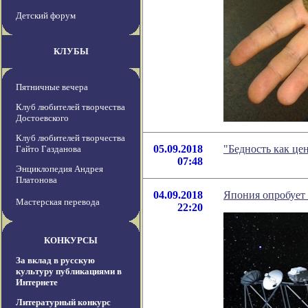
Детский форум
КЛУБЫ
Пятничные вечера
Клуб любителей творчества
Достоевского
Клуб любителей творчества
05.09.2018
"Бедность как це
Гайто Газданова
07:48
Энциклопедия Андрея
Платонова
04.09.2018
Япония опробует
Мастерская перевода
22:20
КОНКУРСЫ
За вклад в русскую
культуру публикациями в
Интернете
Литературный конкурс