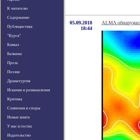
К читателю
Содержание
05.09.2018
ALMA обнаружила
Публицистика
18:44
"Курск"
Кавказ
Балканы
Проза
Поэзия
Драматургия
Искания и размышления
Критика
Сомнения и споры
Новые книги
У нас в гостях
Издательство