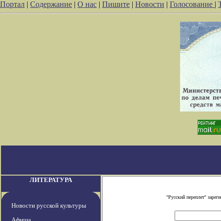
Портал
|
Содержание
|
О нас
|
Пишите
|
Новости
|
Голосование
|
ЛИТЕРАТУРА
"Русский переплет" заре
Новости русской культуры
Афиша