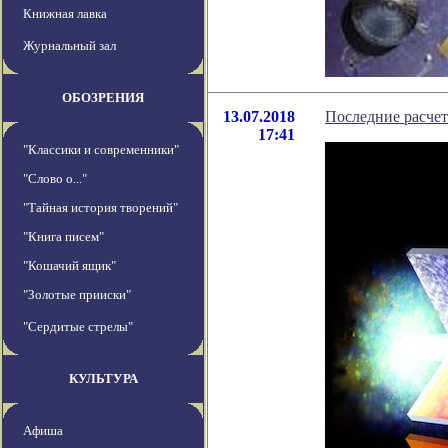
Книжная лавка
Журнальный зал
ОБОЗРЕНИЯ
13.07.2018
Последние расче
17:41
"Классики и современники"
"Слово о..."
"Тайная история творений"
"Книга писем"
"Кошачий ящик"
"Золотые прииски"
"Сердитые стрелы"
КУЛЬТУРА
Афиша