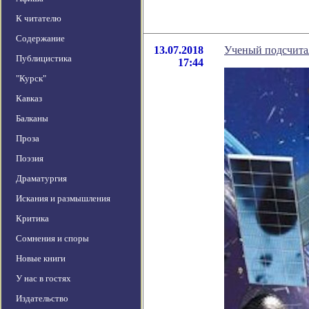
К читателю
Содержание
13.07.2018
Ученый подсчитал
Публицистика
17:44
"Курск"
Кавказ
Балканы
Проза
Поэзия
Драматургия
Искания и размышления
Критика
Сомнения и споры
Новые книги
У нас в гостях
Издательство