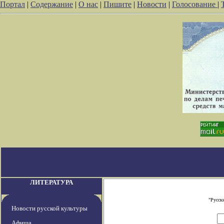
Портал
|
Содержание
|
О нас
|
Пишите
|
Новости
|
Голосование
|
ЛИТЕРАТУРА
"Русск
Новости русской культуры
Афиша