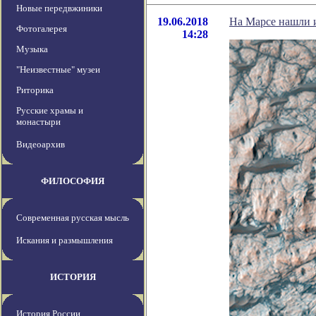
Новые передвжиники
19.06.2018
На Марсе нашли 
Фотогалерея
14:28
Музыка
"Неизвестные" музеи
Риторика
Русские храмы и
монастыри
Видеоархив
ФИЛОСОФИЯ
Современная русская мысль
Искания и размышления
ИСТОРИЯ
История России