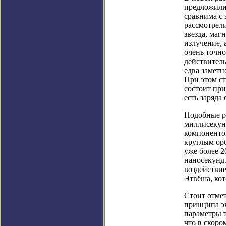
предложили
сравнима с 
рассмотрел
звезда, маг
излучение, 
очень точно
действитель
едва заметн
При этом ст
состоит при
есть заряда
Подобные р
миллисекунд
компоненто
круглым орб
уже более 2
наносекунд
воздействие
Этвёша, кот
Стоит отмет
принципа э
параметры т
что в скоро