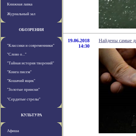
Книжная лавка
Журнальный зал
ОБОЗРЕНИЯ
19.06.2018
Найдены самые д
"Классики и современники"
14:30
"Слово о..."
"Тайная история творений"
"Книга писем"
"Кошачий ящик"
"Золотые прииски"
"Сердитые стрелы"
КУЛЬТУРА
Афиша