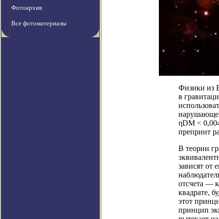
Фотоархив
Все фотоматериалы
Физики из 
в гравитаци
использоват
нарушающей
ηDM < 0,004
препринт ра
В теории г
эквивалентн
зависят от 
наблюдател
отсчета — к
квадрате, б
этот принц
принцип эк
вытекает из