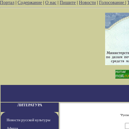
Портал
|
Содержание
|
О нас
|
Пишите
|
Новости
|
Голосование
|
ЛИТЕРАТУРА
"Русск
Новости русской культуры
Афиша