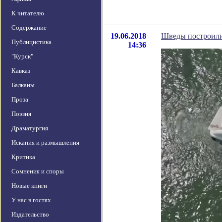
К читателю
Содержание
19.06.2018
Шведы построил
Публицистика
14:36
"Курск"
Кавказ
Балканы
Проза
Поэзия
Драматургия
Искания и размышления
Критика
Сомнения и споры
Новые книги
У нас в гостях
Издательство