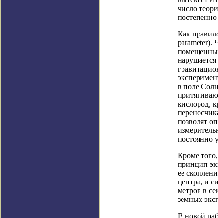
число теори
постепенно
Как правил
parameter).
помещенных 
нарушается 
гравитацион
эксперимент
в поле Солн
притягивающ
кислород, 
переносчика
позволят оп
измерительн
постоянно 
Кроме того,
принцип эк
ее скоплени
центра, и с
метров в се
земных эксп
В новой раб