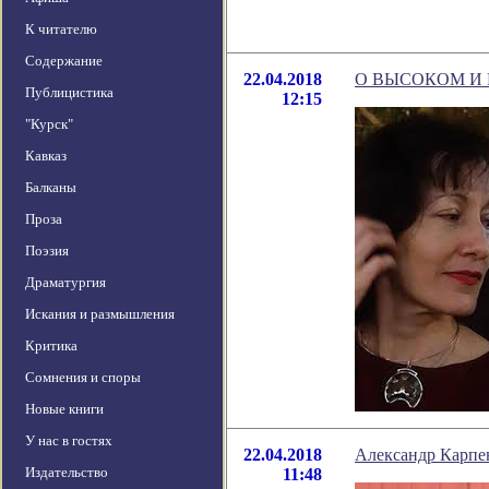
К читателю
Содержание
22.04.2018
О ВЫСОКОМ И
Публицистика
12:15
"Курск"
Кавказ
Балканы
Проза
Поэзия
Драматургия
Искания и размышления
Критика
Сомнения и споры
Новые книги
У нас в гостях
22.04.2018
Александр Карпен
Издательство
11:48