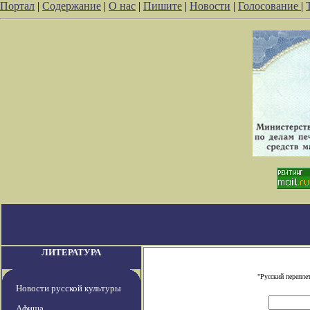
Портал
|
Содержание
|
О нас
|
Пишите
|
Новости
|
Голосование
|
ЛИТЕРАТУРА
"Русский перепле
Новости русской культуры
Афиша