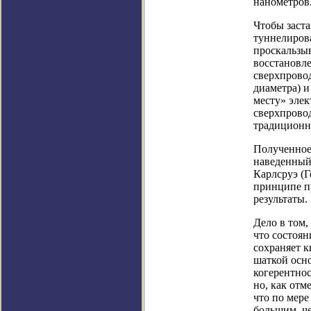
нанометров
Чтобы заста
туннелирова
проскальзы
восстановле
сверхпровод
диаметра) и
месту» элек
сверхпрово
традиционн
Полученное 
наведенный
Карлсруэ (Г
принципе п
результаты.
Дело в том,
что состоян
сохраняет к
шаткой осн
когерентнос
но, как отм
что по мере
большим, ч