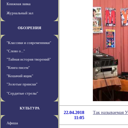
Книжная лавка
Журнальный зал
ОБОЗРЕНИЯ
"Классики и современники"
"Слово о..."
"Тайная история творений"
"Книга писем"
"Кошачий ящик"
"Золотые прииски"
"Сердитые стрелы"
КУЛЬТУРА
22.04.2018
Так называемая У
11:05
Афиша