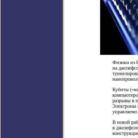
Физики из 
на джозефсо
туннелирова
нанопровол
Кубиты («к
компьютеро
разрывы в 
Электроны в
управляемо 
В новой раб
в джозефсон
конструкци