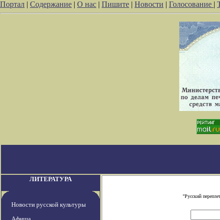
Портал
|
Содержание
|
О нас
|
Пишите
|
Новости
|
Голосование
|
ЛИТЕРАТУРА
"Русский перепле
Новости русской культуры
Афиша