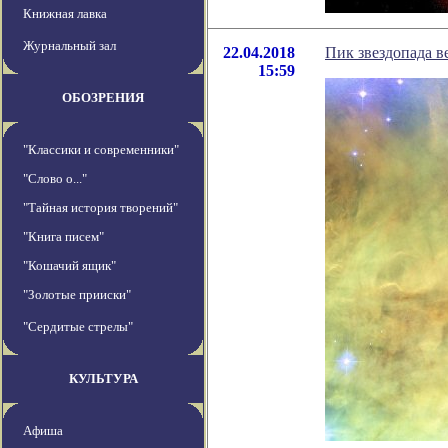
Книжная лавка
Журнальный зал
22.04.2018
Пик звездопада в
15:59
ОБОЗРЕНИЯ
"Классики и современники"
"Слово о..."
"Тайная история творений"
"Книга писем"
"Кошачий ящик"
"Золотые прииски"
"Сердитые стрелы"
КУЛЬТУРА
Афиша