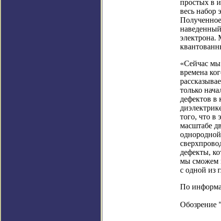
простых в и
весь набор
Полученное 
наведенный 
электрона. 
квантованн
«Сейчас мы
времена ко
рассказывае
только нача
дефектов в 
диэлектрике
того, что в
масштабе дв
однородной 
сверхпровод
дефекты, кот
мы сможем 
с одной из
По информац
Обозрение 