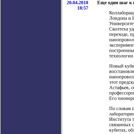
20.04.2018
Еще один шаг к
18:57
Коллаборац
Лондона и 
Университе
Сколтеха у
переходе, 
нанопроволо
эксперимен
построенных
технологии 
Новый куби
восстановл
нанопровол
этот предс
Астафьев, 
профессоро
Его пионерс
По словам п
лаборатори
Института 
связанных с
кубитах, об