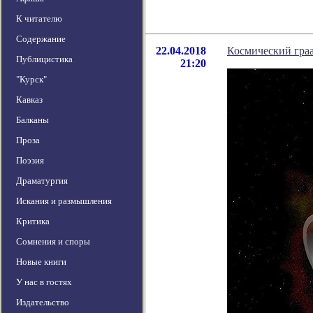
К читателю
Содержание
22.04.2018
Космический граа
Публицистика
21:20
"Курск"
Кавказ
Балканы
Проза
Поэзия
Драматургия
Искания и размышления
Критика
Сомнения и споры
Новые книги
У нас в гостях
Издательство