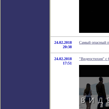
24.02.2018
Самый опасный по
20:38
24.02.2018
"Видеостихия" с 6
17:51