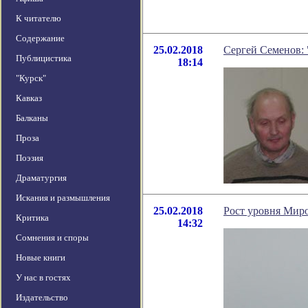
К читателю
Содержание
25.02.2018
Сергей Семенов:
Публицистика
18:14
"Курск"
Кавказ
Балканы
Проза
Поэзия
Драматургия
Искания и размышления
25.02.2018
Рост уровня Миро
Критика
14:32
Сомнения и споры
Новые книги
У нас в гостях
Издательство