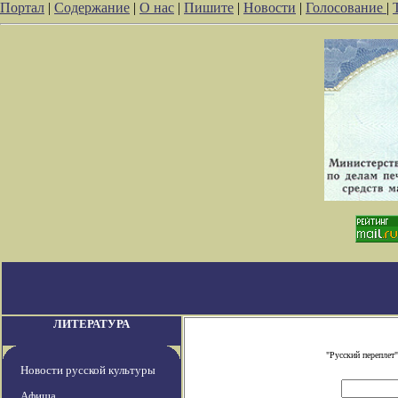
Портал
|
Содержание
|
О нас
|
Пишите
|
Новости
|
Голосование
|
ЛИТЕРАТУРА
"Русский переплет
Новости русской культуры
Афиша