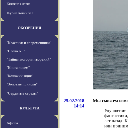
Книжная лавка
Журнальный зал
ОБОЗРЕНИЯ
"Классики и современники"
"Слово о..."
"Тайная история творений"
"Книга писем"
"Кошачий ящик"
"Золотые прииски"
"Сердитые стрелы"
25.02.2018
Мы сможем измен
14:14
КУЛЬТУРА
Улучшение н
фантастики,
лет назад.
Афиша
или принима