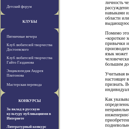
личность че
Детский форум
рассуждени
навыками и
области или
КЛУБЫ
выдающуюся 
Помимо это
Пятничные вечера
«короткие 
привычки ил
Клуб любителей творчества
производит
Достоевского
язык может 
Клуб любителей творчества
человечески
Гайто Газданова
большим до
Энциклопедия Андрея
Учитывая вс
Платонова
настоящее 
признать. 
Мастерская перевода
индивидуал
Как указыв
КОНКУРСЫ
определенна
За вклад в русскую
неправильн
культуру публикациями в
инженерию?
Интернете
приобретени
подневольно
Литературный конкурс