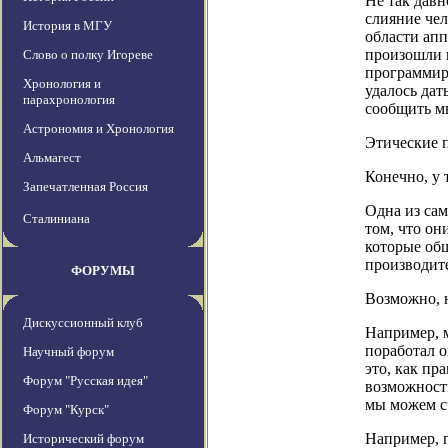
Не так давн
слияние чел
История в МГУ
области ап
произошли 
Слово о полку Игореве
программир
Хронология и
удалось дат
парахронология
сообщить мы
Астрономия и Хронология
Этические 
Альмагест
Конечно, у 
Запечатленная Россия
Одна из са
Сталиниана
том, что он
которые об
производите
ФОРУМЫ
Возможно, н
Дискуссионный клуб
Например, 
поработал 
Научный форум
это, как пр
Форум "Русская идея"
возможность
мы можем с
Форум "Курск"
Например, г
Исторический форум