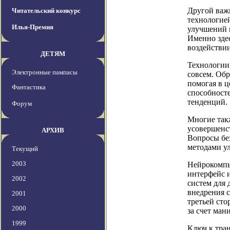
Другой важн
Читательский конкурс
технологией
Илья-Премия
улучшений 
Именно зде
воздействии
ДЕТЯМ
Технологии 
Электронные пампасы
совсем. Обр
помогая в ц
Фантастика
способност
тенденций.
Форум
Многие так
усовершенст
АРХИВ
Вопросы без
методами у
Текущий
2003
Нейрокомпь
интерфейс 
2002
систем для 
внедрения с
2001
третьей ст
2000
за счет ман
1999
Ключ к тра