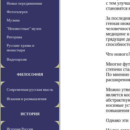
с тем улуч
Новые передвжиники
становятся
Фотогалерея
За последни
Музыка
генная инж
человечнос
"Неизвестные" музеи
медицине и 
Риторика
грядущие д
способности
Русские храмы и
монастыри
Что нового
Видеоархив
Многие фут
степени ст
По мнению 
ФИЛОСОФИЯ
расширения 
Можно утве
Современная русская мысль
является к
Искания и размышления
абстрактну
носимые ус
повышения 
ИСТОРИЯ
Однако эти
История России