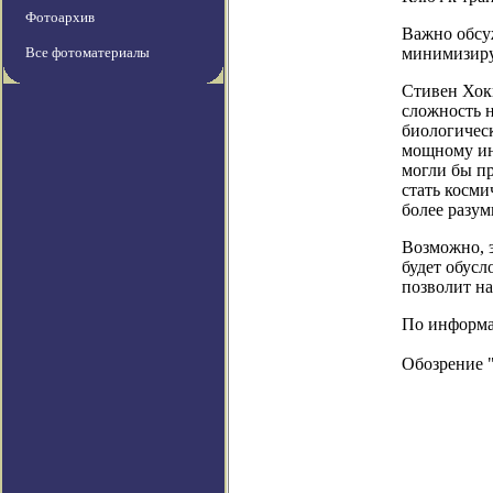
Фотоархив
Важно обсуж
Все фотоматериалы
минимизиру
Стивен Хок
сложность 
биологичес
мощному инс
могли бы пр
стать косм
более разум
Возможно, 
будет обус
позволит на
По информаци
Обозрение 