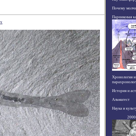
Почему молчи
Парниковая к
ах
Хронология и
парахронолог
История и ас
Альмагест
Наука и культ
2000