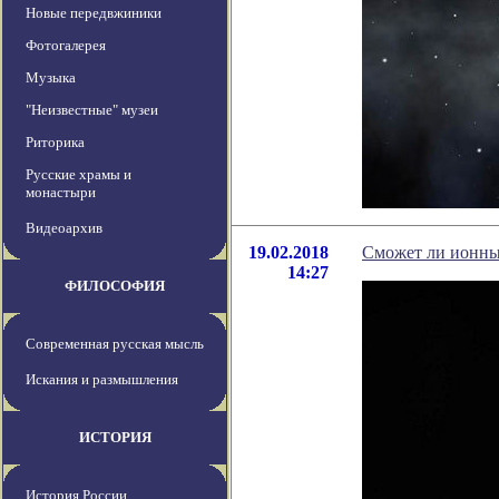
Новые передвжиники
Фотогалерея
Музыка
"Неизвестные" музеи
Риторика
Русские храмы и
монастыри
Видеоархив
19.02.2018
Сможет ли ионны
14:27
ФИЛОСОФИЯ
Современная русская мысль
Искания и размышления
ИСТОРИЯ
История России