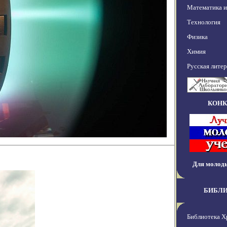
Математика 
Технология
Физика
Химия
Русская лите
КОН
Для молод
БИБЛ
Библиотека Х