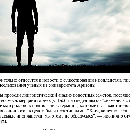
тельно отнесутся к новости о существовании инопланетян, пише
 исследования ученых из Университета Аризоны.
ы провели лингвистический анализ новостных заметок, посвящ
 космоса, мерцаниям звезды Табби и сведениям об "окаменелых 
е материалов использовались термины, которые вызывают полож
их соцопросов в целом были позитивными. "Хотя, конечно, если
 армада инопланетян, мы этому не обрадуемся", — иронично от
ум.