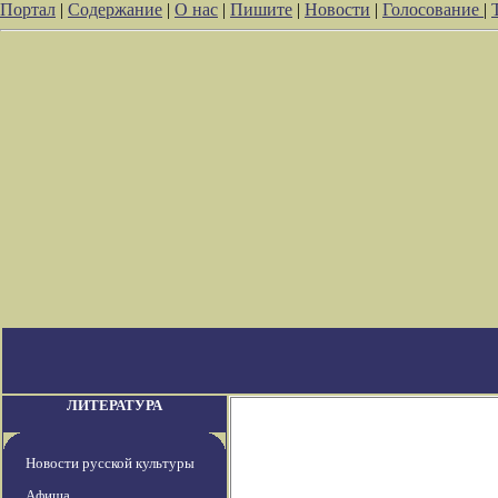
Портал
|
Содержание
|
О нас
|
Пишите
|
Новости
|
Голосование
|
ЛИТЕРАТУРА
Новости русской культуры
Афиша