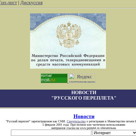
Топ-лист
|
Дискуссия
НОВОСТИ
"РУССКОГО ПЕРЕПЛЕТА"
Новости
"Русский переплет" зарегистрирован как СМИ.
Свидетельство
о регистрации в Министерстве печати 
5 февраля 2001 года. При полном или частичном использовании
материалов ссылка на www.pereplet.ru обязательна.