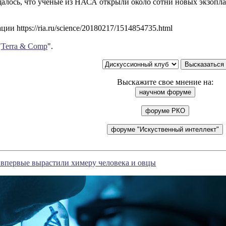
алось, что ученые из НАСА открыли около сотни новых экзоплан
ии https://ria.ru/science/20180217/1514854735.html
"
Terra & Comp
".
Выскажите свое мнение на:
впервые вырастили химеру человека и овцы