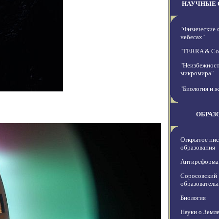
НАУЧНЫЕ 
"Физические 
небесах"
"TERRA & C
"Неизбежност
микромира"
"Биология и ж
ОБРАЗ
Открытое пис
образования
Антиреформа
Соросовский
образователь
Биология
Науки о Земл