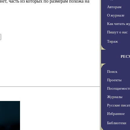
ет, часть из которых по размерам похожа на
Авторам
О журнале
Как читать ж
Пишут о нас
Тираж
РЕС
Поиск
Проекты
Посещаемост
Журналы
Русские писа
Избранное
Библиотеки