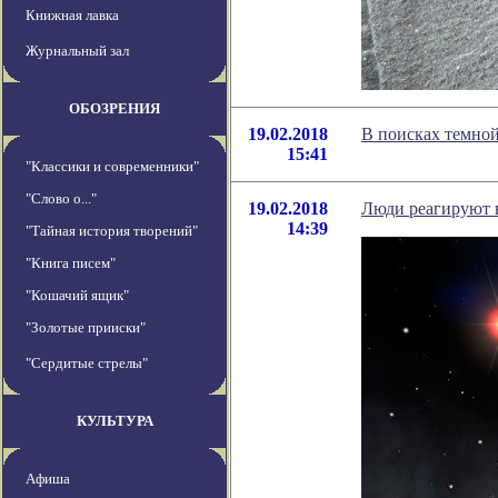
Книжная лавка
Журнальный зал
ОБОЗРЕНИЯ
19.02.2018
В поисках темной
15:41
"Классики и современники"
"Слово о..."
19.02.2018
Люди реагируют 
14:39
"Тайная история творений"
"Книга писем"
"Кошачий ящик"
"Золотые прииски"
"Сердитые стрелы"
КУЛЬТУРА
Афиша