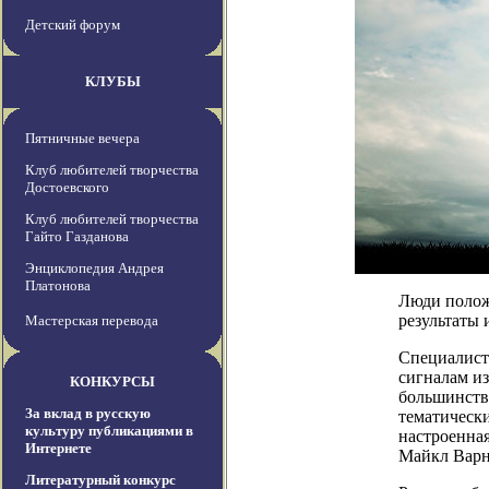
Детский форум
КЛУБЫ
Пятничные вечера
Клуб любителей творчества
Достоевского
Клуб любителей творчества
Гайто Газданова
Энциклопедия Андрея
Платонова
Люди положи
результаты
Мастерская перевода
Специалист
сигналам из
КОНКУРСЫ
большинств
За вклад в русскую
тематическ
культуру публикациями в
настроенная
Интернете
Майкл Варн
Литературный конкурс