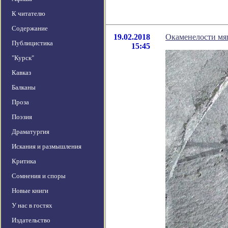
К читателю
Содержание
19.02.2018
Окаменелости мяг
Публицистика
15:45
"Курск"
Кавказ
Балканы
Проза
Поэзия
Драматургия
Искания и размышления
Критика
Сомнения и споры
Новые книги
У нас в гостях
Издательство