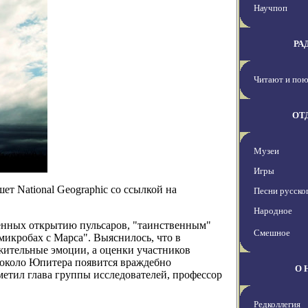
Научпоп
РА
Читают и пою
ОТ
Музеи
Игры
т National Geographic со ссылкой на
Песни русског
Народное
енных открытию пульсаров, "таинственным"
Смешное
микробах с Марса". Выяснилось, что в
ительные эмоции, а оценки участников
 около Юпитера появится враждебно
О 
метил глава группы исследователей, профессор
Редколлегия