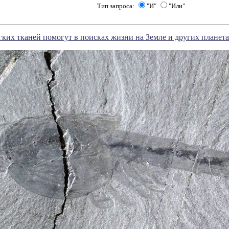
Тип запроса:
"И"
"Или"
ких тканей помогут в поисках жизни на Земле и других планет