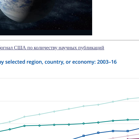
богнал США по количеству научных публикаций