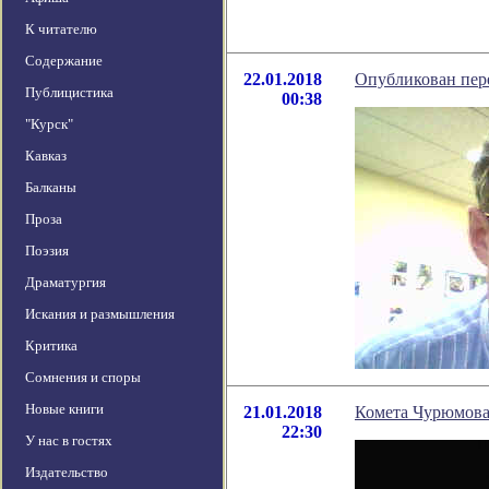
К читателю
Содержание
22.01.2018
Опубликован пере
Публицистика
00:38
"Курск"
Кавказ
Балканы
Проза
Поэзия
Драматургия
Искания и размышления
Критика
Сомнения и споры
Новые книги
21.01.2018
Комета Чурюмова
22:30
У нас в гостях
Издательство