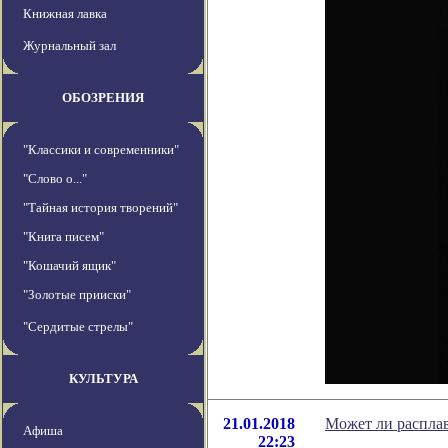
Книжная лавка
Журнальный зал
ОБОЗРЕНИЯ
"Классики и современники"
"Слово о..."
"Тайная история творений"
"Книга писем"
"Кошачий ящик"
"Золотые прииски"
"Сердитые стрелы"
КУЛЬТУРА
21.01.2018
Может ли расплав
Афиша
22:23