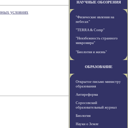
НАУЧНЫЕ ОБОЗРЕНИЯ
рных условиях
"Физические явления на
небесах"
"TERRA & Comp"
"Неизбежность странного
микромира"
"Биология и жизнь"
ОБРАЗОВАНИЕ
Открытое письмо министру
образования
Антиреформа
Соросовский
образовательный журнал
Биология
Науки о Земле