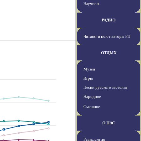
Научпоп
РАДИО
Читают и поют авторы РП
ОТДЫХ
Музеи
Игры
Песни русского застолья
Народное
Смешное
О НАС
Редколлегия