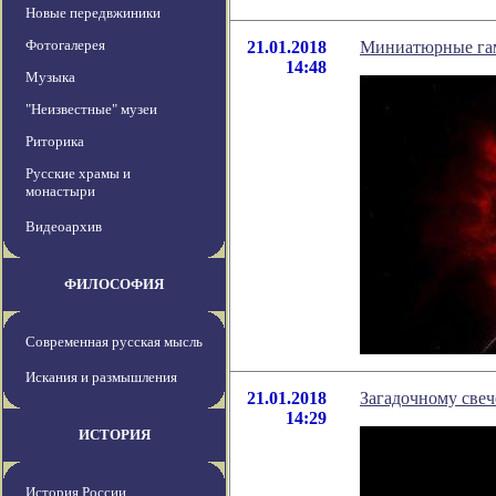
Новые передвжиники
Фотогалерея
21.01.2018
Миниатюрные гам
14:48
Музыка
"Неизвестные" музеи
Риторика
Русские храмы и
монастыри
Видеоархив
ФИЛОСОФИЯ
Современная русская мысль
Искания и размышления
21.01.2018
Загадочному свеч
14:29
ИСТОРИЯ
История России