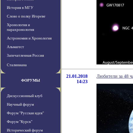
История в МГУ
Слово о полку Игореве
Хронология и
парахронология
Астрономия и Хронология
Альмагест
Запечатленная Россия
Сталиниана
21.01.2018
Любители за 48 
ФОРУМЫ
14:23
Дискуссионный клуб
Научный форум
Форум "Русская идея"
Форум "Курск"
Исторический форум