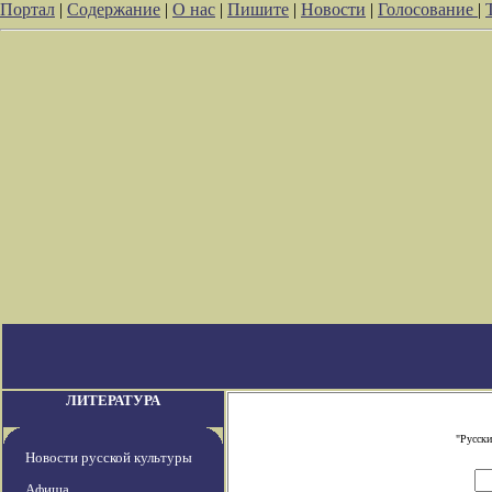
Портал
|
Содержание
|
О нас
|
Пишите
|
Новости
|
Голосование
|
ЛИТЕРАТУРА
"Русски
Новости русской культуры
Афиша