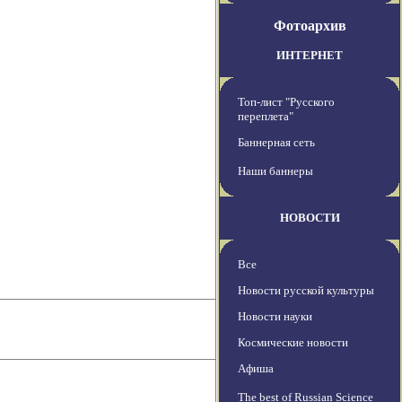
Фотоархив
ИНТЕРНЕТ
Топ-лист "Русского
переплета"
Баннерная сеть
Наши баннеры
НОВОСТИ
Все
Новости русской культуры
Новости науки
Космические новости
Афиша
The best of Russian Science