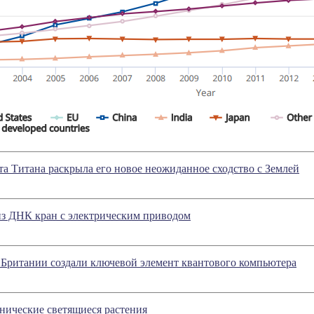
та Титана раскрыла его новое неожиданное сходство с Землей
из ДНК кран с электрическим приводом
 Британии создали ключевой элемент квантового компьютера
нические светящиеся растения