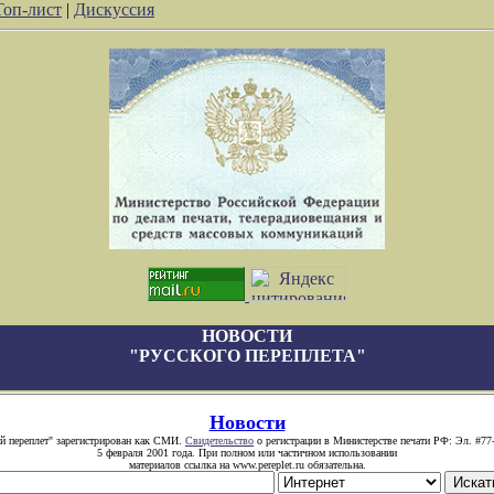
Топ-лист
|
Дискуссия
НОВОСТИ
"РУССКОГО ПЕРЕПЛЕТА"
Новости
й переплет" зарегистрирован как СМИ.
Свидетельство
о регистрации в Министерстве печати РФ: Эл. #77
5 февраля 2001 года. При полном или частичном использовании
материалов ссылка на www.pereplet.ru обязательна.