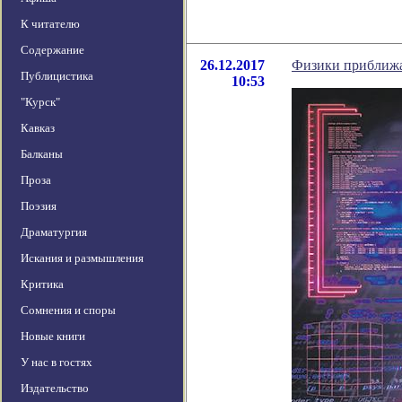
К читателю
Содержание
26.12.2017
Физики приближа
Публицистика
10:53
"Курск"
Кавказ
Балканы
Проза
Поэзия
Драматургия
Искания и размышления
Критика
Сомнения и споры
Новые книги
У нас в гостях
Издательство