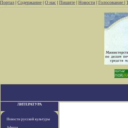
Портал
|
Содержание
|
О нас
|
Пишите
|
Новости
|
Голосование
|
ЛИТЕРАТУРА
Новости русской культуры
Афиша