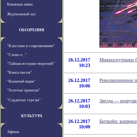
Книжная лавка
Журнальный зал
ОБОЗРЕНИЯ
"Классики и современники"
"Слово о..."
26.12.2017
Микроспутники бу
"Тайная история творений"
10:23
"Книга писем"
26.12.2017
Революционное п
"Кошачий ящик"
10:06
"Золотые прииски"
"Сердитые стрелы"
26.12.2017
Звезда — разруши
10:03
КУЛЬТУРА
26.12.2017
Биткойн: коррекц
10:00
Афиша