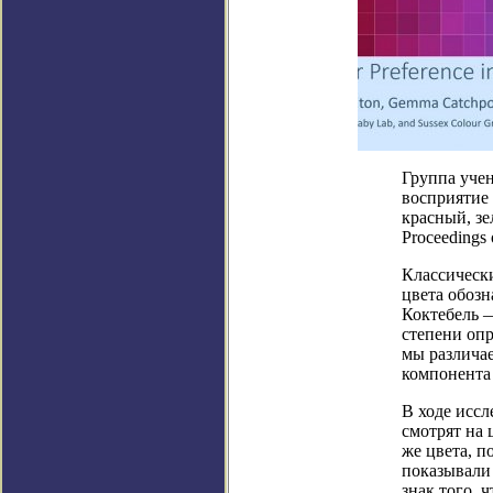
Группа учен
восприятие 
красный, зе
Proceedings 
Классически
цвета обозн
Коктебель —
степени опр
мы различае
компонента 
В ходе иссл
смотрят на 
же цвета, п
показывали 
знак того, 