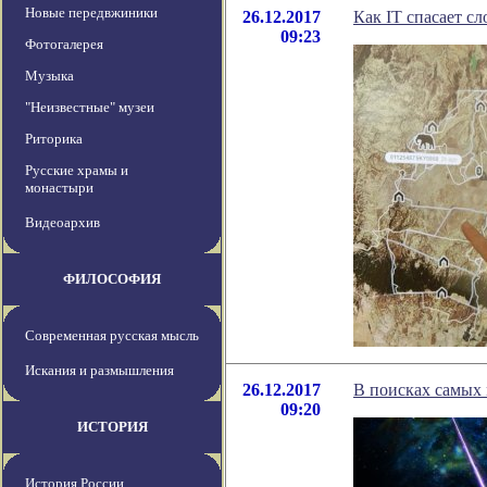
Новые передвжиники
26.12.2017
Как IT спасает с
09:23
Фотогалерея
Музыка
"Неизвестные" музеи
Риторика
Русские храмы и
монастыри
Видеоархив
ФИЛОСОФИЯ
Современная русская мысль
Искания и размышления
26.12.2017
В поисках самых
09:20
ИСТОРИЯ
История России