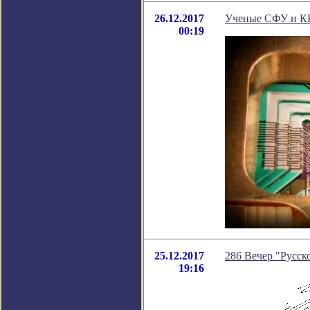
26.12.2017
Ученые СФУ и КН
00:19
25.12.2017
286 Вечер "Русско
19:16