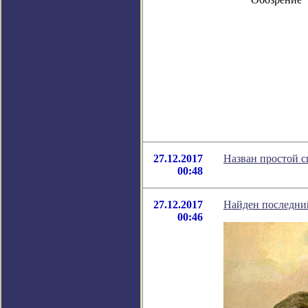
27.12.2017
Назван простой 
00:48
27.12.2017
Найден последни
00:46