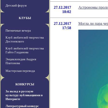
Детский форум
27.12.2017
Астрономы проли
18:02
КЛУБЫ
27.12.2017
Могла ли пара ч
17:58
Пятничные вечера
Клуб любителей творчества
Достоевского
Клуб любителей творчества
Гайто Газданова
Энциклопедия Андрея
Платонова
Мастерская перевода
КОНКУРСЫ
За вклад в русскую
культуру публикациями в
Интернете
Литературный конкурс