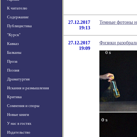
К читателю
Содержание
27.12.2017
Темные фотоны н
Публицистика
19:13
"Курск"
27.12.2017
Физики разобрали
Кавказ
19:09
Балканы
Проза
Поэзия
Драматургия
Искания и размышления
Критика
Сомнения и споры
Новые книги
У нас в гостях
Издательство