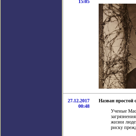
15:05
27.12.2017
Назван простой 
00:48
Ученые Масс
загрязнени
жизни люде
риску прежд