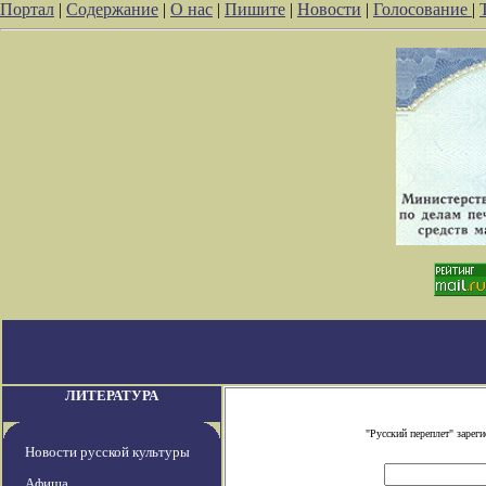
Портал
|
Содержание
|
О нас
|
Пишите
|
Новости
|
Голосование
|
ЛИТЕРАТУРА
"Русский переплет" заре
Новости русской культуры
Афиша