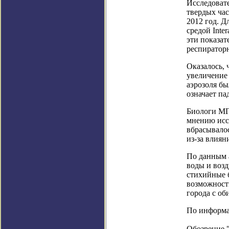
Исследоват
твердых ча
2012 год. Д
средой Inter
эти показа
респиратор
Оказалось, 
увеличение
аэрозоля бы
означает п
Биологи МГ
мнению исс
вбрасывалос
из-за влиян
По данным 
воды и возд
стихийные б
возможности
города с об
По информаци
Обозрение 