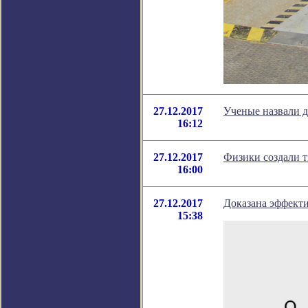
27.12.2017
Ученые назвали д
16:12
27.12.2017
Физики создали т
16:00
27.12.2017
Доказана эффекти
15:38