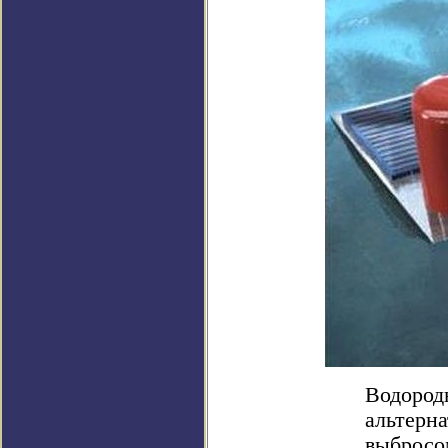
Водород
альтерн
выбросо