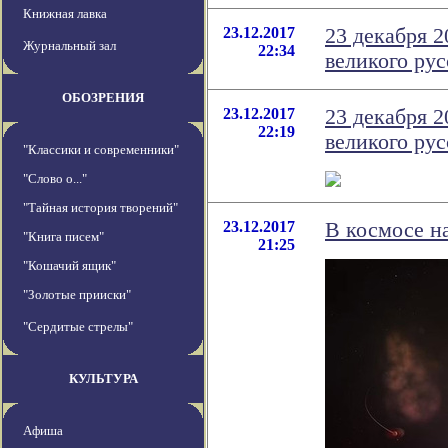
Книжная лавка
23.12.2017
23 декабря 2
Журнальный зал
22:34
великого ру
ОБОЗРЕНИЯ
23.12.2017
23 декабря 2
22:19
великого ру
"Классики и современники"
"Слово о..."
"Тайная история творений"
23.12.2017
В космосе н
"Книга писем"
21:25
"Кошачий ящик"
"Золотые прииски"
"Сердитые стрелы"
КУЛЬТУРА
Афиша