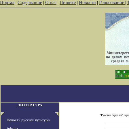
Портал
|
Содержание
|
О нас
|
Пишите
|
Новости
|
Голосование
|
ЛИТЕРАТУРА
"Русский переплет" за
Новости русской культуры
Афиша