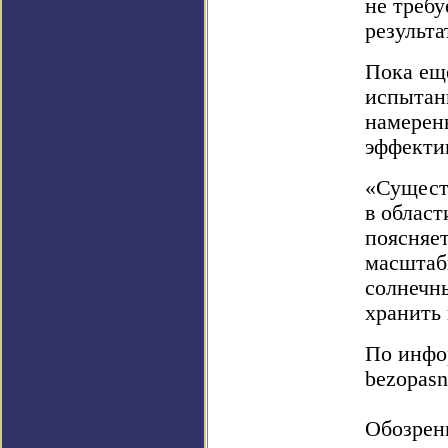
не требу
результа
Пока еще
испытан
намерен
эффекти
«Сущест
в област
поясняет
масштаб
солнечн
хранить 
По инфор
bezopasn
Обозрен