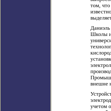
том, что
известно
выделяе
Даниэль
Школы и
универси
технолог
кислоро
установ
электро
произво
Промышл
внешне 
Устройс
электрод
учетом о