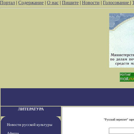
Портал
|
Содержание
|
О нас
|
Пишите
|
Новости
|
Голосование
|
ЛИТЕРАТУРА
"Русский переплет" за
Новости русской культуры
Афиша