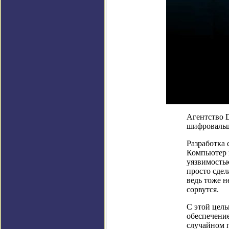
Агентство 
шифровальщ
Разработка 
Компьютер н
уязвимостью
просто сдел
ведь тоже н
сорвутся.
С этой цель
обеспечени
случайном п