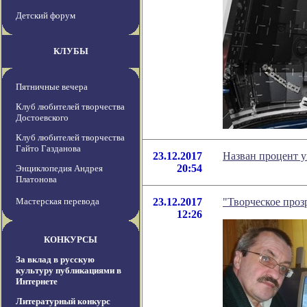
Детский форум
КЛУБЫ
Пятничные вечера
Клуб любителей творчества
Достоевского
Клуб любителей творчества
Гайто Газданова
23.12.2017
Назван процент 
20:54
Энциклопедия Андрея
Платонова
Мастерская перевода
23.12.2017
"Творческое про
12:26
КОНКУРСЫ
За вклад в русскую
культуру публикациями в
Интернете
Литературный конкурс