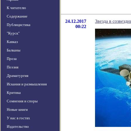
К читателю
Содержание
24.12.2017
Звезда в созвезд
Публицистика
00:22
"Курск"
Кавказ
Балканы
Проза
Поэзия
Драматургия
Искания и размышления
Критика
Сомнения и споры
Новые книги
У нас в гостях
Издательство