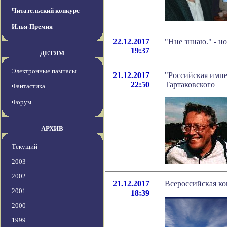
Читательский конкурс
Илья-Премия
22.12.2017
"Нне зннаю." - н
19:37
ДЕТЯМ
Электронные пампасы
21.12.2017
"Российская импе
22:50
Тартаковского
Фантастика
Форум
АРХИВ
Текущий
2003
2002
21.12.2017
Всероссийская к
2001
18:39
2000
1999