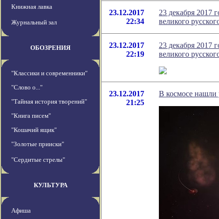
Книжная лавка
23.12.2017
23 декабря 2017 
22:34
великого русско
Журнальный зал
23.12.2017
23 декабря 2017 
ОБОЗРЕНИЯ
22:19
великого русско
"Классики и современники"
"Слово о..."
23.12.2017
В космосе нашли
"Тайная история творений"
21:25
"Книга писем"
"Кошачий ящик"
"Золотые прииски"
"Сердитые стрелы"
КУЛЬТУРА
Афиша