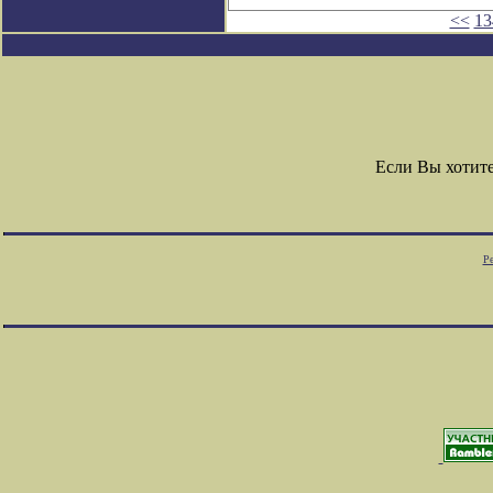
<<
13
Если Вы хотит
Ре