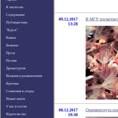
К читателю
Содержание
09.12.2017
В МГУ посмотрел
Публицистика
13:28
"Курск"
Кавказ
Балканы
Проза
Поэзия
Драматургия
Искания и размышления
Критика
Сомнения и споры
Новые книги
У нас в гостях
08.12.2017
Опровергнута поп
Издательство
19:30