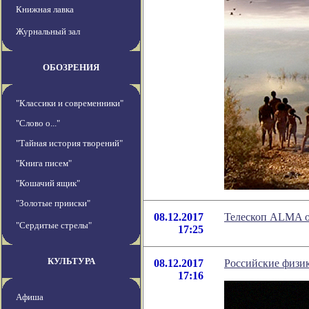
Книжная лавка
Журнальный зал
ОБОЗРЕНИЯ
"Классики и современники"
"Слово о..."
"Тайная история творений"
"Книга писем"
"Кошачий ящик"
"Золотые прииски"
08.12.2017
Телескоп ALMA о
"Сердитые стрелы"
17:25
КУЛЬТУРА
08.12.2017
Российские физик
17:16
Афиша