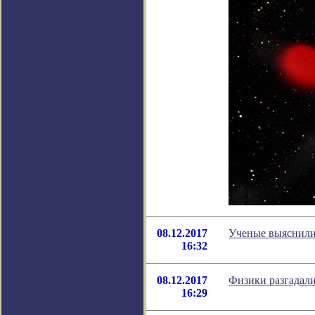
08.12.2017
Ученые выяснили,
16:32
08.12.2017
Физики разгадал
16:29