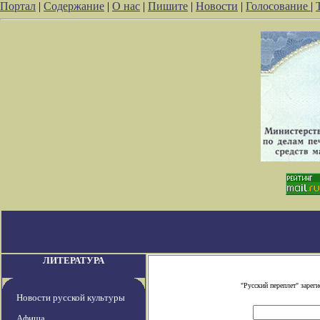
Портал
|
Содержание
|
О нас
|
Пишите
|
Новости
|
Голосование
|
ЛИТЕРАТУРА
"Русский переплет" заре
Новости русской культуры
Афиша