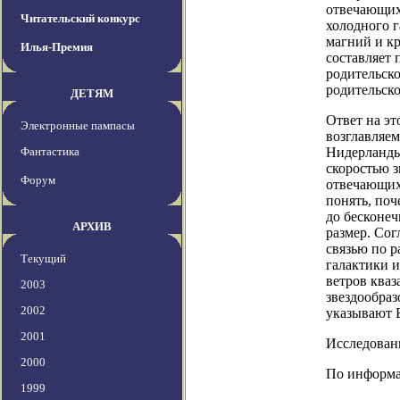
отвечающих
Читательский конкурс
холодного г
магний и кр
Илья-Премия
составляет 
родительско
родительско
ДЕТЯМ
Ответ на эт
Электронные пампасы
возглавляем
Фантастика
Нидерланды
скоростью 
Форум
отвечающих
понять, поч
до бесконе
АРХИВ
размер. Сог
связью по р
Текущий
галактики и
ветров кваз
2003
звездообраз
2002
указывают Б
2001
Исследовани
2000
По информац
1999