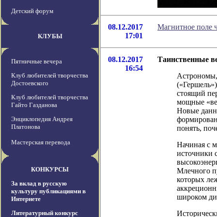
Детский форум
08.12.2017
Магнитное поле 
17:01
КЛУБЫ
08.12.2017
Таинственные ве
Пятничные вечера
16:54
Клуб любителей творчества
Астрономы,
Достоевского
(«Гершель»)
стоящий пер
Клуб любителей творчества
мощные «вет
Гайто Газданова
Новые данн
Энциклопедия Андрея
формировани
Платонова
понять, поч
Мастерская перевода
Начиная с м
источники 
высокоэнер
КОНКУРСЫ
Млечного пу
которых леж
За вклад в русскую
аккреционны
культуру публикациями в
широком диа
Интернете
Литературный конкурс
Исторически