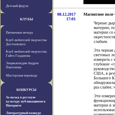
Детский форум
08.12.2017
Магнитное поле 
17:01
КЛУБЫ
Черные дыр
материю, п
материи со 
Пятничные вечера
окрестностя
Клуб любителей творчества
слабым.
Достоевского
Эта черная 
Клуб любителей творчества
световых ле
Гайто Газданова
измерить с
Энциклопедия Андрея
глубокие «
Платонова
руководство
США, в рез
Мастерская перевода
Большого Ка
обнаружила,
раз слабее,
КОНКУРСЫ
Эти измере
За вклад в русскую
функционир
культуру публикациями в
материи в э
Интернете
использова
Литературный конкурс
усовершенс