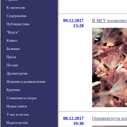
К читателю
Содержание
09.12.2017
В МГУ посмотрел
Публицистика
13:28
"Курск"
Кавказ
Балканы
Проза
Поэзия
Драматургия
Искания и размышления
Критика
Сомнения и споры
Новые книги
У нас в гостях
08.12.2017
Опровергнута поп
Издательство
19:30