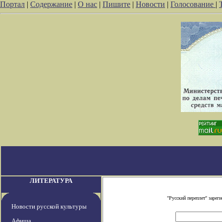
Портал
|
Содержание
|
О нас
|
Пишите
|
Новости
|
Голосование
|
ЛИТЕРАТУРА
"Русский переплет" заре
Новости русской культуры
Афиша