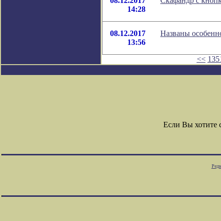
08.12.2017
Скафандр с кноп
14:28
08.12.2017
Названы особенно
13:56
<<
135
Если Вы хотите
Редк