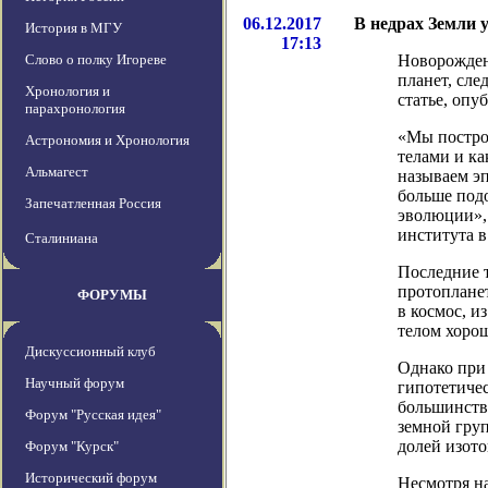
06.12.2017
В недрах Земли 
История в МГУ
17:13
Слово о полку Игореве
Новорожден
планет, сле
Хронология и
статье, опу
парахронология
«Мы постро
Астрономия и Хронология
телами и ка
Альмагест
называем эп
больше подо
Запечатленная Россия
эволюции»,
института 
Сталиниана
Последние т
протоплане
ФОРУМЫ
в космос, и
телом хорош
Дискуссионный клуб
Однако при
Научный форум
гипотетичес
большинство
Форум "Русская идея"
земной груп
долей изото
Форум "Курск"
Исторический форум
Несмотря на