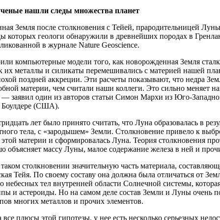
ученые нашли следы множества планет
ная Земля после столкновения с Тейей, прародительницей Луны
ды которых геологи обнаружили в древнейших породах в Гренла
бликованной в журнале Nature Geoscience.
или компьютерные модели того, как новорожденная Земля стал
к их металлы и силикаты перемешивались с материей нашей план
охой поздней аккреции. Эти расчеты показывают, что недра Земл
бной материи, чем считали наши коллеги. Это сильно меняет на
 — заявил один из авторов статьи Симон Мархи из Юго-Западно
в Боулдере (США).
ридцать лет было принято считать, что Луна образовалась в рез
тного тела, с «зародышем» Земли. Столкновение привело к выбр
з этой материи и сформировалась Луна. Теория столкновения п
о объясняет массу Луны, малое содержание железа в ней и проч
 таком столкновении значительную часть материала, составляющ
кая Тейя. По своему составу она должна была отличаться от Земл
 небесных тел внутренней области Солнечной системы, которая
пы и астероиды. Но на самом деле состав Земли и Луны очень п
пов многих металлов и прочих элементов.
 все плюсы этой гипотезы, у нее есть несколько серьезных недос