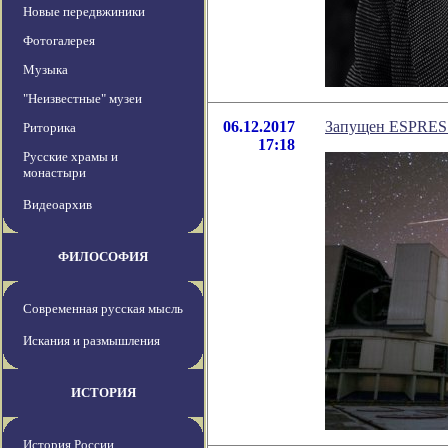
Новые передвжиники
Фотогалерея
Музыка
"Неизвестные" музеи
06.12.2017
Запущен ESPRESS
Риторика
17:18
Русские храмы и
монастыри
Видеоархив
ФИЛОСОФИЯ
Современная русская мысль
Искания и размышления
ИСТОРИЯ
История России