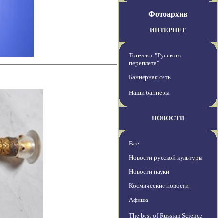
Фотоархив
ИНТЕРНЕТ
Топ-лист "Русского
переплета"
Баннерная сеть
Наши баннеры
НОВОСТИ
Все
Новости русской культуры
Новости науки
Космические новости
Афиша
The best of Russian Science