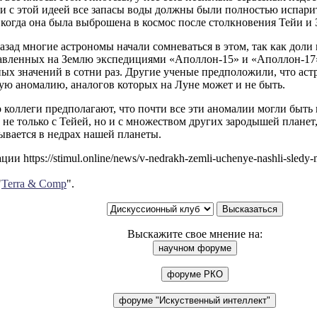
и с этой идеей все запасы воды должны были полностью испари
 когда она была выброшена в космос после столкновения Тейи и 
азад многие астрономы начали сомневаться в этом, так как доли
тавленных на Землю экспедициями «Аполлон-15» и «Аполлон-17
ных значений в сотни раз. Другие ученые предположили, что ас
ую аномалию, аналогов которых на Луне может и не быть.
 коллеги предполагают, что почти все эти аномалии могли быть
 не только с Тейей, но и с множеством других зародышей планет
ывается в недрах нашей планеты.
и https://stimul.online/news/v-nedrakh-zemli-uchenye-nashli-sledy-
"
Terra & Comp
".
Выскажите свое мнение на: