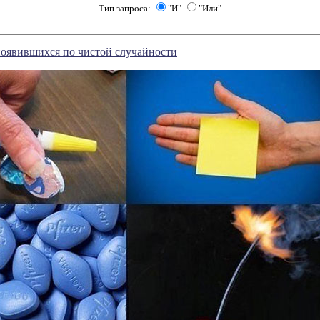
Тип запроса:
"И"
"Или"
появившихся по чистой случайности