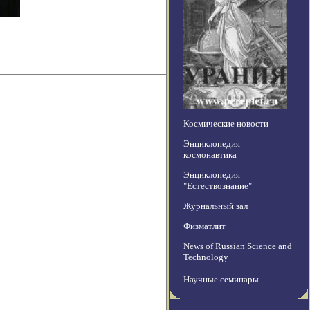
Космические новости
Энциклопедия
космонавтика
Энциклопедия
"Естествознание"
Журнальный зал
Физматлит
News of Russian Science and
Technology
Научные семинары