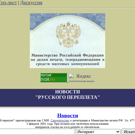
Топ-лист
|
Дискуссия
НОВОСТИ
"РУССКОГО ПЕРЕПЛЕТА"
Новости
й переплет" зарегистрирован как СМИ.
Свидетельство
о регистрации в Министерстве печати РФ: Эл. #77
5 февраля 2001 года. При полном или частичном использовании
материалов ссылка на www.pereplet.ru обязательна.