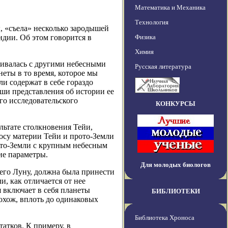
Математика и Механика
Технология
, «съела» несколько зародышей
ндии. Об этом говорится в
Физика
Химия
кивалась с другими небесными
Русская литература
еты в то время, которое мы
и содержат в себе гораздо
ши представления об истории ее
го исследовательского
КОНКУРСЫ
ультате столкновения Тейи,
осу материи Тейи и прото-Земли
рото-Земли с крупным небесным
ие параметры.
Для молодых биологов
его Луну, должна была принести
и, как отличается от нее
 включает в себя планеты
БИБЛИОТЕКИ
охож, вплоть до одинаковых
Библиотека Хроноса
татков. К примеру, в