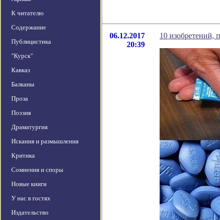
К читателю
Содержание
06.12.2017
10 изобретений, 
Публицистика
20:39
"Курск"
Кавказ
Балканы
Проза
Поэзия
Драматургия
Искания и размышления
Критика
Сомнения и споры
Новые книги
У нас в гостях
Издательство