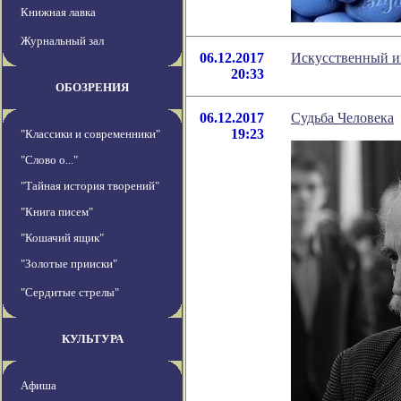
Книжная лавка
Журнальный зал
06.12.2017
Искусственный и
20:33
ОБОЗРЕНИЯ
06.12.2017
Судьба Человека
19:23
"Классики и современники"
"Слово о..."
"Тайная история творений"
"Книга писем"
"Кошачий ящик"
"Золотые прииски"
"Сердитые стрелы"
КУЛЬТУРА
Афиша