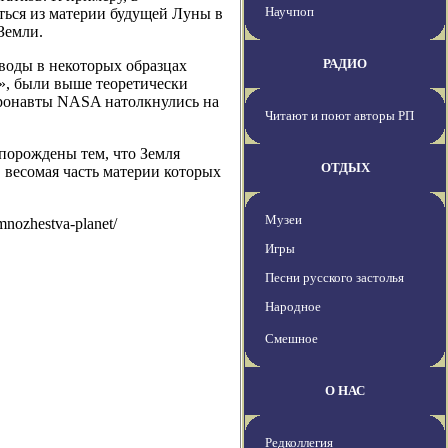
Научпоп
ться из материи будущей Луны в
Земли.
РАДИО
 воды в некоторых образцах
», были выше теоретически
тронавты NASA натолкнулись на
Читают и поют авторы РП
 порождены тем, что Земля
ОТДЫХ
, весомая часть материи которых
Музеи
mnozhestva-planet/
Игры
Песни русского застолья
Народное
Смешное
О НАС
Редколлегия