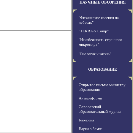
НАУЧНЫЕ ОБОЗРЕНИЯ
"Физические явления на
небесах"
"TERRA & Comp"
"Неизбежность странного
микромира"
"Биология и жизнь"
ОБРАЗОВАНИЕ
Открытое письмо министру
образования
Антиреформа
Соросовский
образовательный журнал
Биология
Науки о Земле