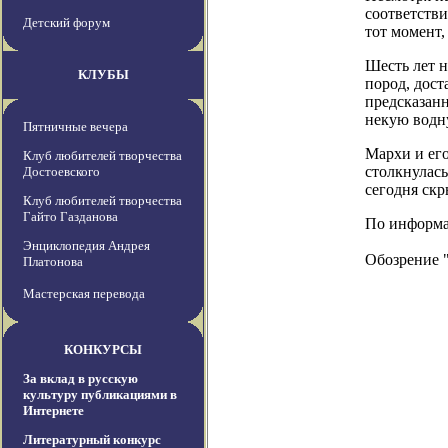
соответстви
Детский форум
тот момент,
Шесть лет н
КЛУБЫ
пород, дос
предсказан
некую водн
Пятничные вечера
Мархи и его
Клуб любителей творчества
столкнулась
Достоевского
сегодня скр
Клуб любителей творчества
Гайто Газданова
По информаци
Энциклопедия Андрея
Обозрение 
Платонова
Мастерская перевода
КОНКУРСЫ
За вклад в русскую
культуру публикациями в
Интернете
Литературный конкурс