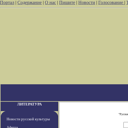
Портал
|
Содержание
|
О нас
|
Пишите
|
Новости
|
Голосование
|
ЛИТЕРАТУРА
"Русски
Новости русской культуры
Афиша