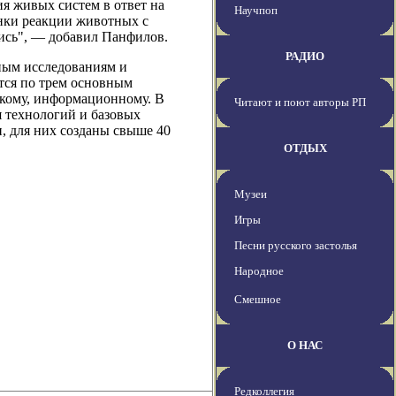
я живых систем в ответ на
Научпоп
нки реакции животных с
лись", — добавил Панфилов.
РАДИО
ным исследованиям и
ется по трем основным
кому, информационному. В
Читают и поют авторы РП
 технологий и базовых
и, для них созданы свыше 40
ОТДЫХ
Музеи
Игры
Песни русского застолья
Народное
Смешное
О НАС
Редколлегия