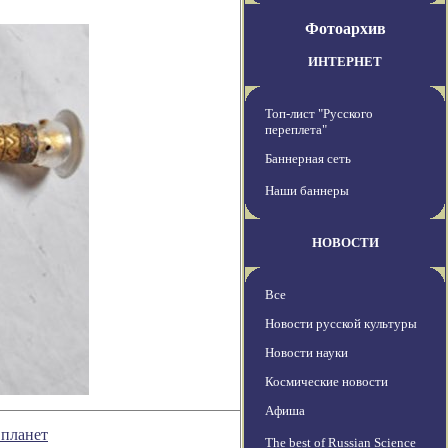
Фотоархив
ИНТЕРНЕТ
Топ-лист "Русского
переплета"
Баннерная сеть
Наши баннеры
НОВОСТИ
Все
Новости русской культуры
Новости науки
Космические новости
Афиша
 планет
The best of Russian Science