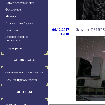
Новые передвжиники
Фотогалерея
Музыка
"Неизвестные" музеи
06.12.2017
Запущен ESPRESS
Риторика
17:18
Русские храмы и
монастыри
Видеоархив
ФИЛОСОФИЯ
Современная русская мысль
Искания и размышления
ИСТОРИЯ
История России