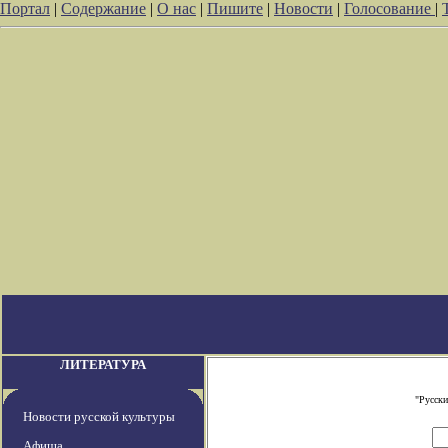
Портал
|
Содержание
|
О нас
|
Пишите
|
Новости
|
Голосование
|
ЛИТЕРАТУРА
"Русски
Новости русской культуры
Афиша