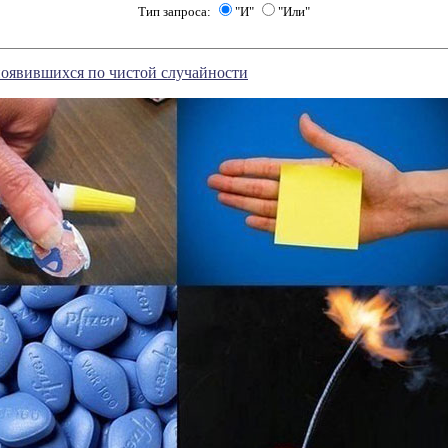
Тип запроса:
"И"
"Или"
появившихся по чистой случайности