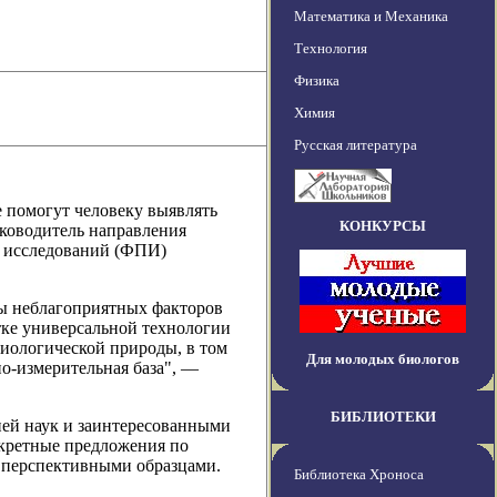
Математика и Механика
Технология
Физика
Химия
Русская литература
е помогут человеку выявлять
КОНКУРСЫ
уководитель направления
 исследований (ФПИ)
ы неблагоприятных факторов
тке универсальной технологии
биологической природы, в том
Для молодых биологов
но-измерительная база", —
БИБЛИОТЕКИ
мией наук и заинтересованными
нкретные предложения по
с перспективными образцами.
Библиотека Хроноса