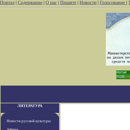
Портал
|
Содержание
|
О нас
|
Пишите
|
Новости
|
Голосование
|
ЛИТЕРАТУРА
Новости русской культуры
Афиша