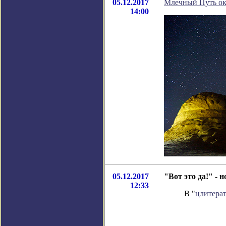
05.12.2017
Млечный Путь ок
14:00
05.12.2017
"Вот это да!" -
12:33
В "
цлитера