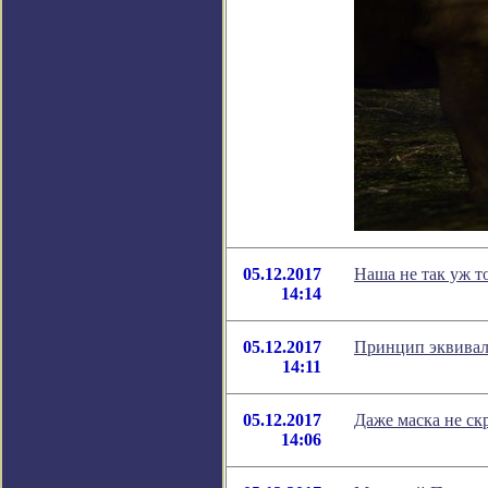
05.12.2017
Наша не так уж т
14:14
05.12.2017
Принцип эквивал
14:11
05.12.2017
Даже маска не ск
14:06