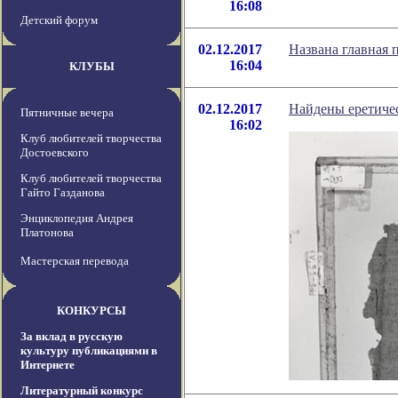
16:08
Детский форум
02.12.2017
Названа главная п
16:04
КЛУБЫ
02.12.2017
Найдены еретиче
Пятничные вечера
16:02
Клуб любителей творчества
Достоевского
Клуб любителей творчества
Гайто Газданова
Энциклопедия Андрея
Платонова
Мастерская перевода
КОНКУРСЫ
За вклад в русскую
культуру публикациями в
Интернете
Литературный конкурс