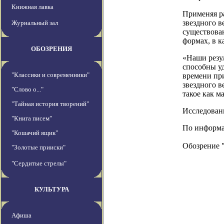
Книжная лавка
Применяя р
звездного в
Журнальный зал
существован
формах, в к
ОБОЗРЕНИЯ
«Наши резул
способны у
"Классики и современники"
времени при
звездного в
"Слово о..."
такое как м
"Тайная история творений"
Исследовани
"Книга писем"
По информац
"Кошачий ящик"
Обозрение 
"Золотые прииски"
"Сердитые стрелы"
КУЛЬТУРА
Афиша