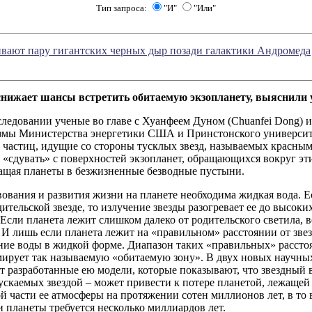
Тип запроса:
"И"
"Или"
вают пару гигантских черных дыр позади галактики Андромеда
снижает шансы встретить обитаемую экзопланету, выяснили
следовании ученые во главе с Хуанфеем Дуном (Chuanfei Dong) 
змы Министерства энергетики США и Принстонского университе
 частиц, идущие со стороны тусклых звезд, называемых красны
«сдувать» с поверхностей экзопланет, обращающихся вокруг эти
ращая планеты в безжизненные безводные пустыни.
ования и развития жизни на планете необходима жидкая вода. 
дительской звезде, то излучение звезды разогревает ее до высоки
 Если планета лежит слишком далеко от родительского светила, 
 И лишь если планета лежит на «правильном» расстоянии от зве
ние воды в жидкой форме. Диапазон таких «правильных» рассто
мирует так называемую «обитаемую зону». В двух новых научны
т разработанные ею модели, которые показывают, что звездный 
ускаемых звездой – может привести к потере планетой, лежащей 
й части ее атмосферы на протяжении сотен миллионов лет, в то 
 планеты требуется несколько миллиардов лет.