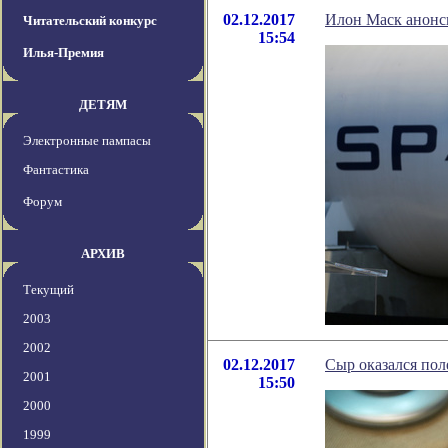
02.12.2017
Илон Маск анонси
Читательский конкурс
15:54
Илья-Премия
ДЕТЯМ
Электронные пампасы
Фантастика
Форум
АРХИВ
Текущий
2003
2002
02.12.2017
Сыр оказался пол
2001
15:50
2000
1999