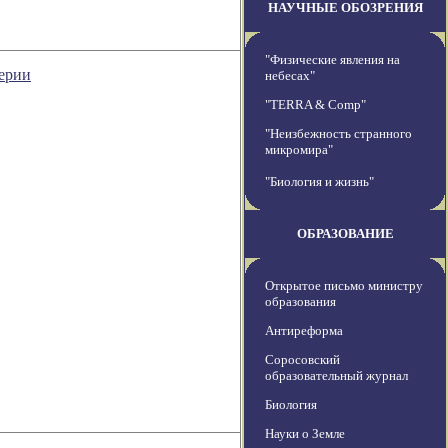
НАУЧНЫЕ ОБОЗРЕНИЯ
"Физические явления на
терии
небесах"
"TERRA & Comp"
"Неизбежность странного
микромира"
"Биология и жизнь"
ОБРАЗОВАНИЕ
Открытое письмо министру
образования
Антиреформа
Соросовский
образовательный журнал
Биология
Науки о Земле