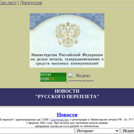
Топ-лист
|
Дискуссия
НОВОСТИ
"РУССКОГО ПЕРЕПЛЕТА"
Новости
й переплет" зарегистрирован как СМИ.
Свидетельство
о регистрации в Министерстве печати РФ: Эл. #77
5 февраля 2001 года. При полном или частичном использовании
материалов ссылка на www.pereplet.ru обязательна.