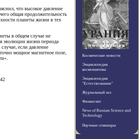
яснил, что высокое давление
е чего общая продолжительность
рхности планеты жизни в тех
неты в общем случае не
ля эволюции жизни периода
 случае, если давление
таточно мощное магнитное поле,
Космические новости
ти».
Энциклопедия
космонавтика
Энциклопедия
442
"Естествознание"
Журнальный зал
Физматлит
News of Russian Science and
Technology
Научные семинары