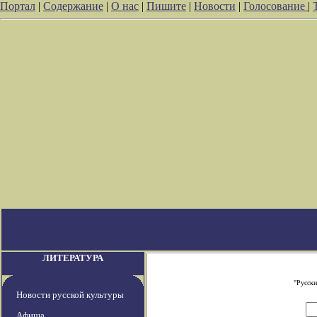
Портал
|
Содержание
|
О нас
|
Пишите
|
Новости
|
Голосование
|
ЛИТЕРАТУРА
"Русски
Новости русской культуры
Афиша