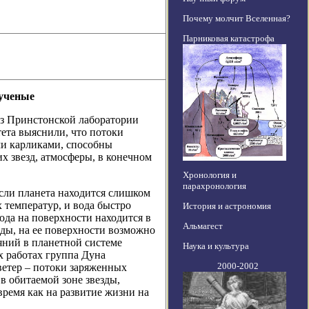
Почему молчит Вселенная?
Парниковая катастрофа
 ученые
из Принстонской лаборатории
та выяснили, что потоки
ми карликами, способны
х звезд, атмосферы, в конечном
Хронология и
парахронология
Если планета находится слишком
х температур, и вода быстро
История и астрономия
вода на поверхности находится в
Альмагест
зды, на ее поверхности возможно
яний в планетной системе
Наука и культура
х работах группа Дуна
2000-2002
ветер – потоки заряженных
в обитаемой зоне звезды,
время как на развитие жизни на