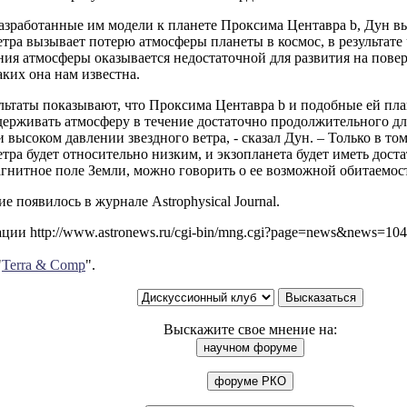
азработанные им модели к планете Проксима Центавра b, Дун вы
етра вызывает потерю атмосферы планеты в космос, в результат
ия атмосферы оказывается недостаточной для развития на пове
аких она нам известна.
ьтаты показывают, что Проксима Центавра b и подобные ей пла
держивать атмосферу в течение достаточно продолжительного д
 высоком давлении звездного ветра, - сказал Дун. – Только в том
етра будет относительно низким, и экзопланета будет иметь дос
агнитное поле Земли, можно говорить о ее возможной обитаемос
е появилось в журнале Astrophysical Journal.
ии http://www.astronews.ru/cgi-bin/mng.cgi?page=news&news=10
"
Terra & Comp
".
Выскажите свое мнение на: