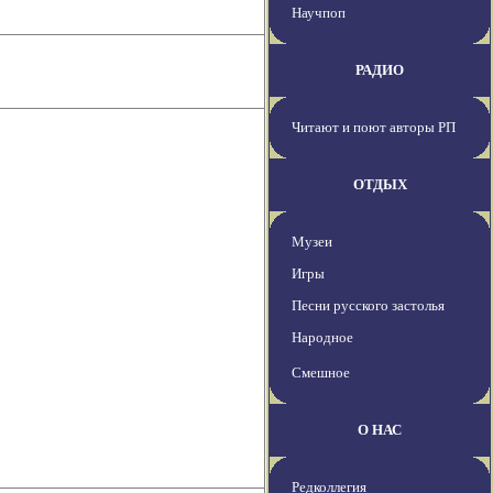
Научпоп
РАДИО
Читают и поют авторы РП
ОТДЫХ
Музеи
Игры
Песни русского застолья
Народное
Смешное
О НАС
Редколлегия