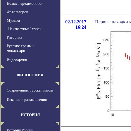
Новые передвжиники
Фотогалерея
Музыка
02.12.2017
Первые находки 
16:24
"Неизвестные" музеи
Риторика
Русские храмы и
монастыри
Видеоархив
ФИЛОСОФИЯ
Современная русская мысль
Искания и размышления
ИСТОРИЯ
История России