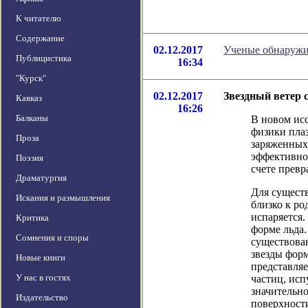
К читателю
Содержание
02.12.2017
Ученые обнаружи
Публицистика
16:34
"Курск"
02.12.2017
Звездный ветер 
Кавказ
16:26
Балканы
В новом ис
физики пла
Проза
заряженных
эффективно 
Поэзия
счете прев
Драматургия
Для существ
Искания и размышления
близко к ро
испаряется.
Критика
форме льда.
Сомнения и споры
существова
звезды фор
Новые книги
представляе
У нас в гостях
частиц, исп
значительно
Издательство
поверхности