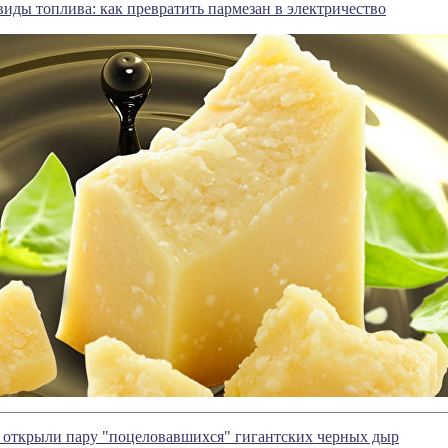
иды топлива: как превратить пармезан в электричество
открыли пару "поцеловавшихся" гигантских черных дыр