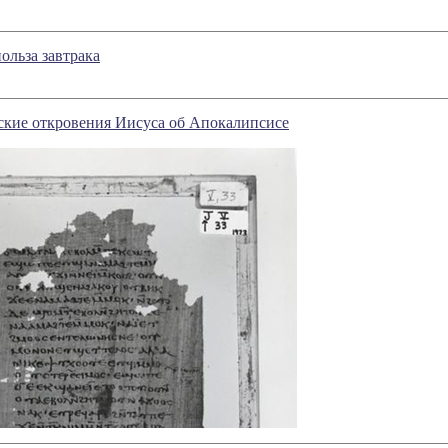
ольза завтрака
ские откровения Иисуса об Апокалипсисе