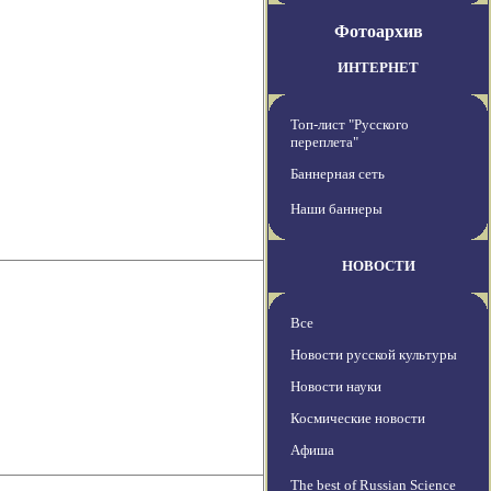
Фотоархив
ИНТЕРНЕТ
Топ-лист "Русского
переплета"
Баннерная сеть
Наши баннеры
НОВОСТИ
Все
Новости русской культуры
Новости науки
Космические новости
Афиша
The best of Russian Science