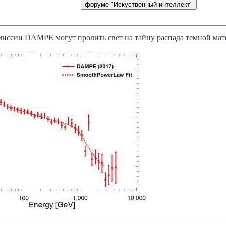
миссии DAMPE могут пролить свет на тайну распада темной ма