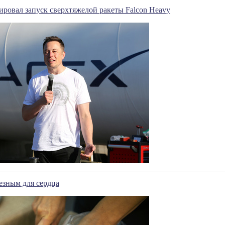
ровал запуск сверхтяжелой ракеты Falcon Heavy
езным для сердца