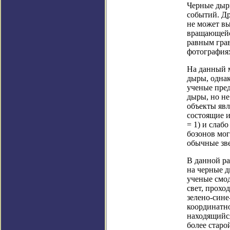
Черные дыры
событий. Др
не может вы
вращающейс
равным грав
фотографиях
На данный 
дыры, однак
ученые пред
дыры, но н
объекты яв
состоящие и
= 1) и слаб
бозонов мог
обычные зве
В данной ра
на черные д
ученые смод
свет, прохо
зелено-сине
координатно
находящийся
более старо