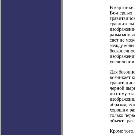
В картинке 
Во-первых, 
гравитацио
сравнительн
изображение
размазанных
свет не мож
между коль
бесконечное
изображении
увеличении 
Для бозонно
возникает 
гравитацион
черной дыры
поэтому эта
изображени
образом, ес
хорошим раз
только перв
объекта раз
Кроме того,