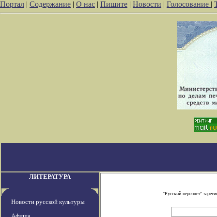
Портал
|
Содержание
|
О нас
|
Пишите
|
Новости
|
Голосование
|
ЛИТЕРАТУРА
"Русский переплет" заре
Новости русской культуры
Афиша