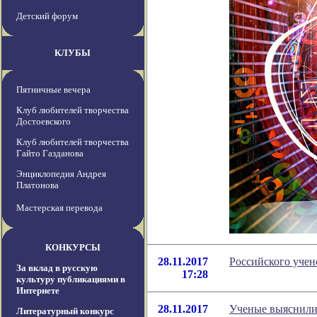
Детский форум
КЛУБЫ
Пятничные вечера
Клуб любителей творчества
Достоевского
Клуб любителей творчества
Гайто Газданова
Энциклопедия Андрея
Платонова
Мастерская перевода
КОНКУРСЫ
28.11.2017
Российского учен
За вклад в русскую
17:28
культуру публикациями в
Интернете
28.11.2017
Ученые выяснили,
Литературный конкурс