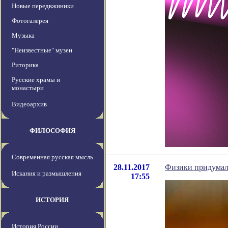
Новые передвжиники
Фотогалерея
Музыка
"Неизвестные" музеи
Риторика
Русские храмы и
монастыри
Видеоархив
ФИЛОСОФИЯ
Современная русская мысль
28.11.2017
Физики придумал
Искания и размышления
17:55
ИСТОРИЯ
История России