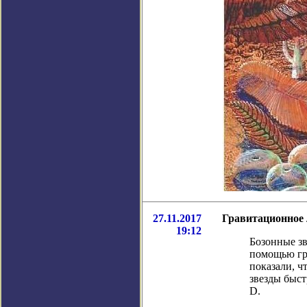
27.11.2017
Гравитационное 
19:12
Бозонные зв
помощью гр
показали, ч
звезды быст
D.