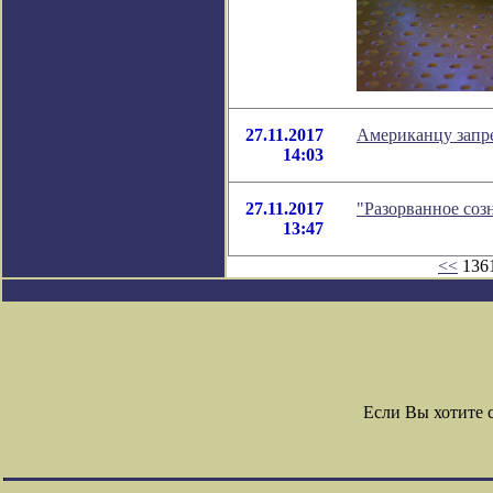
27.11.2017
Американцу запре
14:03
27.11.2017
"Разорванное соз
13:47
<<
1361
Если Вы хотите 