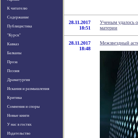
К читателю
Содержание
28.11.2017
Ученым удалось о
Публицистика
18:51
материи
"Курск"
28.11.2017
Межзвездный асте
Кавказ
18:48
Балканы
Проза
Поэзия
Драматургия
Искания и размышления
Критика
Сомнения и споры
Новые книги
У нас в гостях
Издательство