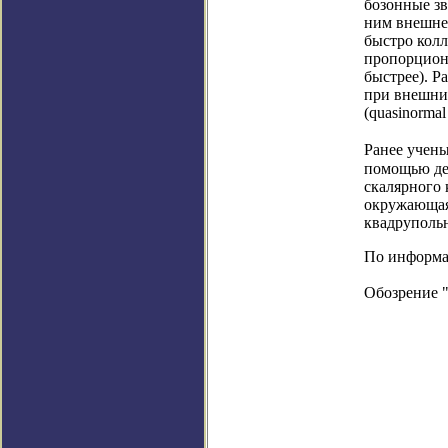
бозонные з
ним внешнее
быстро кол
пропорциона
быстрее). Р
при внешни
(quasinormal
Ранее учен
помощью де
скалярного 
окружающая
квадруполь
По информаци
Обозрение 