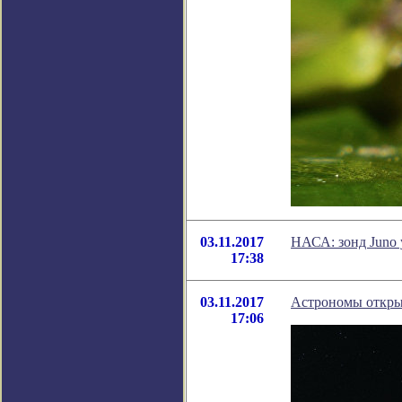
03.11.2017
НАСА: зонд Juno 
17:38
03.11.2017
Астрономы открыл
17:06