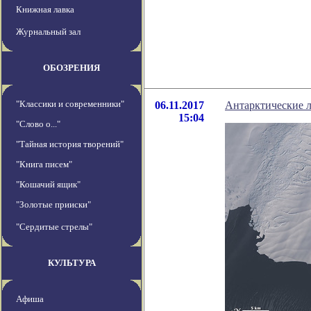
Книжная лавка
Журнальный зал
ОБОЗРЕНИЯ
"Классики и современники"
06.11.2017
Антарктические л
15:04
"Слово о..."
"Тайная история творений"
"Книга писем"
"Кошачий ящик"
"Золотые прииски"
"Сердитые стрелы"
КУЛЬТУРА
Афиша