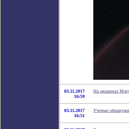
03.11.2017
На окраинах Мле
16:59
03.11.2017
Ученые обнаружи
16:51