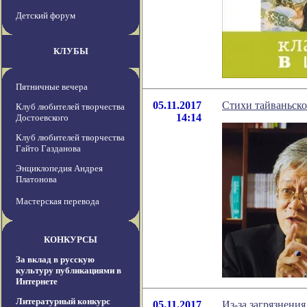
Детский форум
КЛУБЫ
Пятничные вечера
05.11.2017
Стихи тайваньско
Клуб любителей творчества
14:14
Достоевского
Клуб любителей творчества
Гайто Газданова
Энциклопедия Андрея
Платонова
Мастерская перевода
КОНКУРСЫ
За вклад в русскую
культуру публикациями в
Интернете
Литературный конкурс
05.11.2017
Из-за загрязнени