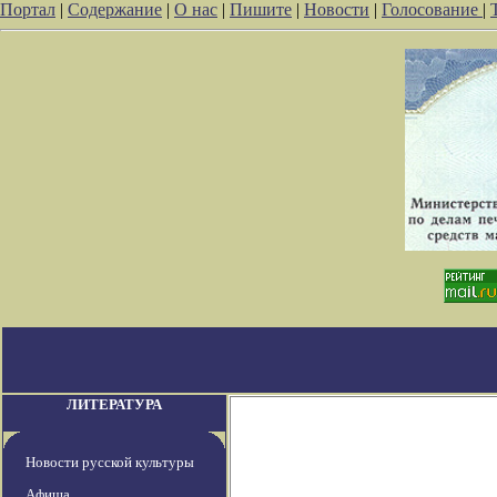
Портал
|
Содержание
|
О нас
|
Пишите
|
Новости
|
Голосование
|
ЛИТЕРАТУРА
Новости русской культуры
Афиша