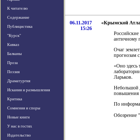
К читателю
Содержание
06.11.2017
«Крымской Атла
Публицистика
15:26
Российские 
"Курск"
античному г
Кавказ
Очаг землет
Балканы
прогнозам с
Проза
«Оно здесь 
лаборатори
Поэзия
Ларьков.
Драматургия
Небольшой д
Искания и размышления
повышения у
Критика
По информаци
Сомнения и споры
Обозрение 
Новые книги
У нас в гостях
Издательство