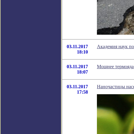
03.11.2017
Академия наук по
18:10
03.11.2017
Мощнее термояда
18:07
03.11.2017
Наночастицы нас
17:58