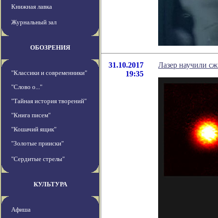
Книжная лавка
Журнальный зал
ОБОЗРЕНИЯ
31.10.2017
Лазер научили сж
"Классики и современники"
19:35
"Слово о..."
"Тайная история творений"
"Книга писем"
"Кошачий ящик"
"Золотые прииски"
"Сердитые стрелы"
КУЛЬТУРА
Афиша