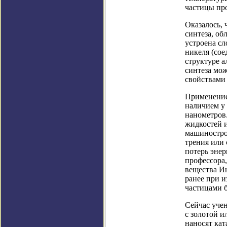
частицы про
Оказалось, 
синтеза, о
устроена с
никеля (сое
структуре а
синтеза мож
свойствами
Применение
наличием у 
нанометров
жидкостей 
машиностро
трения или 
потерь энер
профессора
вещества И
ранее при и
частицами 
Сейчас уче
с золотой и
наносят кат