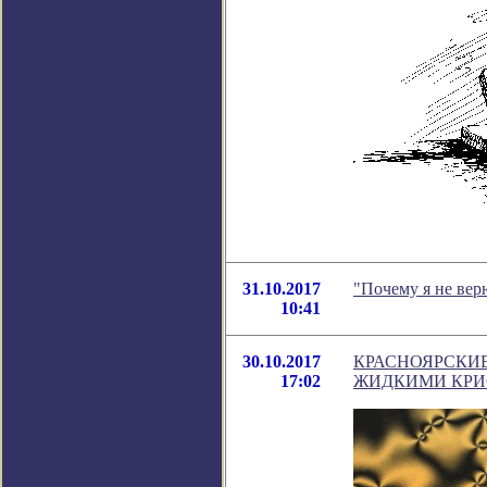
31.10.2017
"Почему я не вер
10:41
30.10.2017
КРАСНОЯРСКИ
17:02
ЖИДКИМИ КР