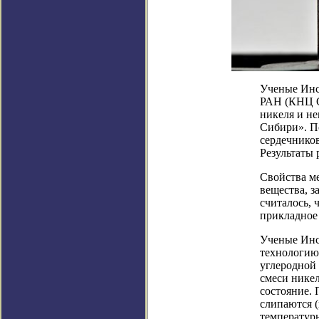
Ученые Инс
РАН (КНЦ С
никеля и не
Сибири». П
сердечнико
Результаты 
Свойства м
вещества, з
считалось, 
прикладное 
Ученые Инс
технологию
углеродной
смеси никел
состояние. 
слипаются (
температуры