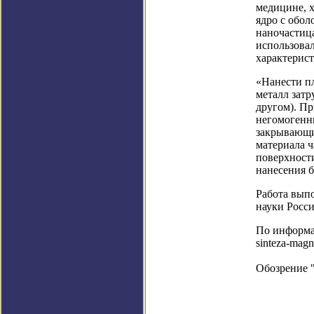
медицине, х
ядро с обол
наночастиц
использовал
характерист
«Нанести п
металл затр
другом). Пр
негомогенны
закрывающие
материала ч
поверхност
нанесения б
Работа вып
науки Росс
По информации
sinteza-magn
Обозрение 