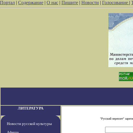
Портал
|
Содержание
|
О нас
|
Пишите
|
Новости
|
Голосование
|
ЛИТЕРАТУРА
"Русский переплет" заре
Новости русской культуры
Афиша