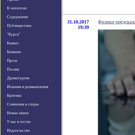
К читателю
Содержание
31.10.2017
Физики предсказ
Публицистика
19:39
"Курск"
Кавказ
Балканы
Проза
Поэзия
Драматургия
Искания и размышления
Критика
Сомнения и споры
Новые книги
У нас в гостях
Издательство