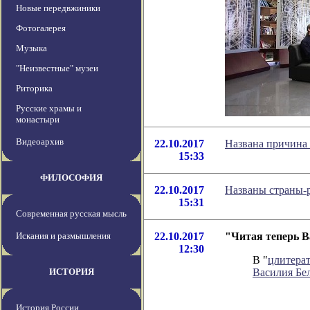
Новые передвжиники
Фотогалерея
Музыка
"Неизвестные" музеи
Риторика
Русские храмы и
монастыри
Видеоархив
22.10.2017
Названа причина
15:33
ФИЛОСОФИЯ
22.10.2017
Названы страны-р
15:31
Современная русская мысль
Искания и размышления
22.10.2017
"Читая теперь В
12:30
В "
цлитера
ИСТОРИЯ
Василия Бел
История России