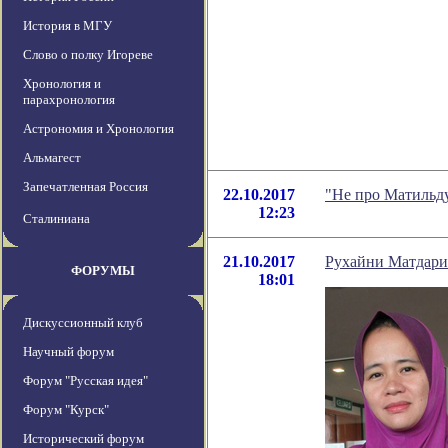
История в МГУ
Слово о полку Игореве
Хронология и
парахронология
Астрономия и Хронология
Альмагест
Запечатленная Россия
22.10.2017
"Не про Матильду
12:23
Сталиниана
21.10.2017
Рухайни Матдари
ФОРУМЫ
18:01
Дискуссионный клуб
Научный форум
Форум "Русская идея"
Форум "Курск"
Исторический форум