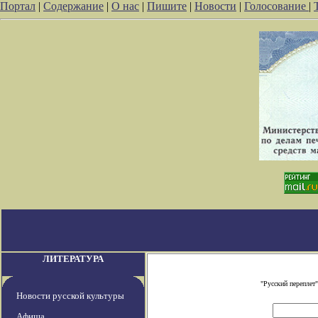
Портал
|
Содержание
|
О нас
|
Пишите
|
Новости
|
Голосование
|
ЛИТЕРАТУРА
"Русский переплет
Новости русской культуры
Афиша