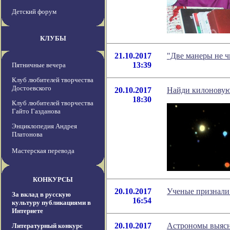
Детский форум
КЛУБЫ
21.10.2017
"Две манеры не ч
13:39
Пятничные вечера
Клуб любителей творчества
Достоевского
20.10.2017
Найди килоновую
18:30
Клуб любителей творчества
Гайто Газданова
Энциклопедия Андрея
Платонова
Мастерская перевода
КОНКУРСЫ
20.10.2017
Ученые признали 
За вклад в русскую
16:54
культуру публикациями в
Интернете
20.10.2017
Астрономы выясни
Литературный конкурс