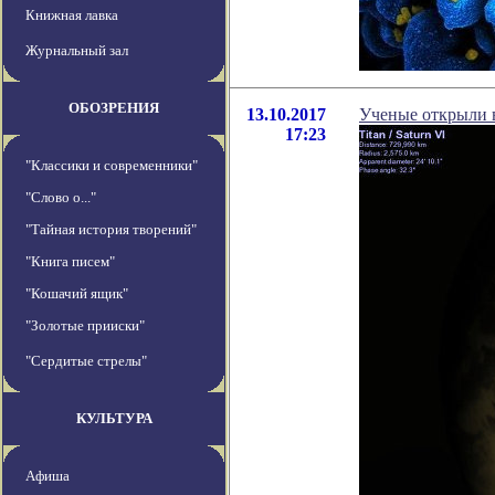
Книжная лавка
Журнальный зал
ОБОЗРЕНИЯ
13.10.2017
Ученые открыли в
17:23
"Классики и современники"
"Слово о..."
"Тайная история творений"
"Книга писем"
"Кошачий ящик"
"Золотые прииски"
"Сердитые стрелы"
КУЛЬТУРА
Афиша