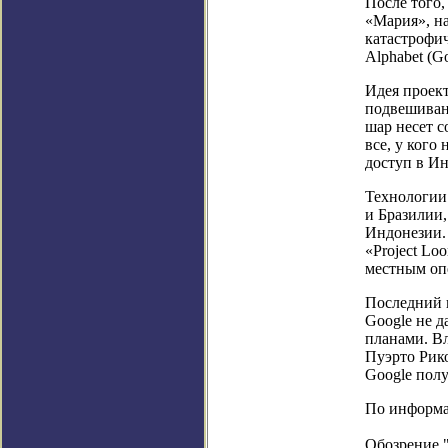
После того,
«Мария», на
катастрофи
Alphabet (G
Идея проект
подвешивани
шар несет 
все, у кого
доступ в Ин
Технологии
и Бразилии,
Индонезии. 
«Project Lo
местным опе
Последний п
Google не д
планами. Вл
Пуэрто Рико
Google полу
По информаци
Обозрение 