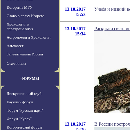
История в МГУ
13.10.2017
Учеба и низкий в
15:53
Слово о полку Игореве
Хронология и
13.10.2017
Раскрыта связь 
парахронология
15:34
Астрономия и Хронология
Альмагест
Запечатленная Россия
Сталиниана
ФОРУМЫ
Дискуссионный клуб
Научный форум
Форум "Русская идея"
Форум "Курск"
13.10.2017
В России построя
Исторический форум
15:20