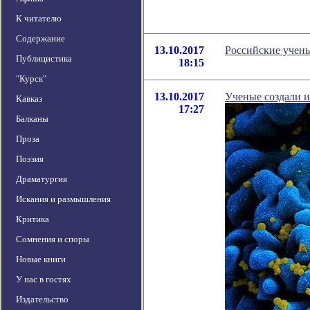
К читателю
Содержание
13.10.2017
Российские учены
Публицистика
18:15
"Курск"
13.10.2017
Ученые создали 
Кавказ
17:27
Балканы
Проза
Поэзия
Драматургия
Искания и размышления
Критика
Сомнения и споры
Новые книги
У нас в гостях
Издательство