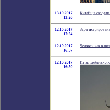
13.10.2017
Китайцы создали
13:26
12.10.2017
Зарегистрирована
17:24
12.10.2017
Человек как клю
16:57
12.10.2017
Из-за глобальног
16:50