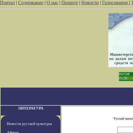
Портал
|
Содержание
|
О нас
|
Пишите
|
Новости
|
Голосование
|
ЛИТЕРАТУРА
"Русский переп
Новости русской культуры
Афиша