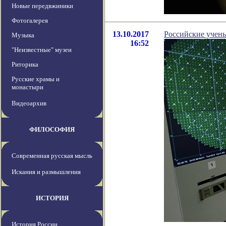
Новые передвжиники
Фотогалерея
13.10.2017
Российские учены
Музыка
16:52
"Неизвестные" музеи
Риторика
Русские храмы и
монастыри
Видеоархив
ФИЛОСОФИЯ
Современная русская мысль
Искания и размышления
ИСТОРИЯ
История России