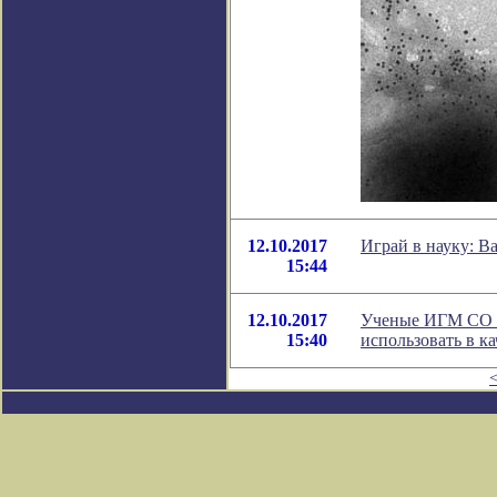
12.10.2017
Играй в науку: B
15:44
12.10.2017
Ученые ИГМ СО Р
15:40
использовать в к