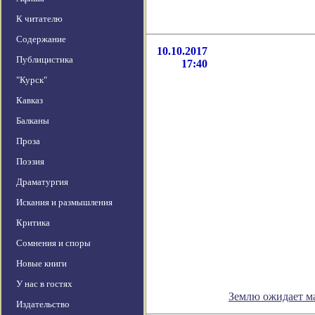
К читателю
Содержание
10.10.2017
Публицистика
17:40
"Курск"
Кавказ
Балканы
Проза
Поэзия
Драматургия
Искания и размышления
Критика
Сомнения и споры
Новые книги
У нас в гостях
Землю ожидает м
Издательство