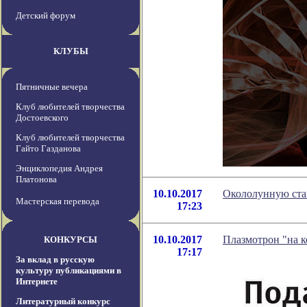
Детский форум
КЛУБЫ
Пятничные вечера
Клуб любителей творчества
Достоевского
Клуб любителей творчества
Гайто Газданова
Энциклопедия Андрея
Платонова
10.10.2017
Окололунную ста
Мастерская перевода
17:23
10.10.2017
Плазмотрон "на к
КОНКУРСЫ
17:17
За вклад в русскую
культуру публикациями в
Интернете
Литературный конкурс