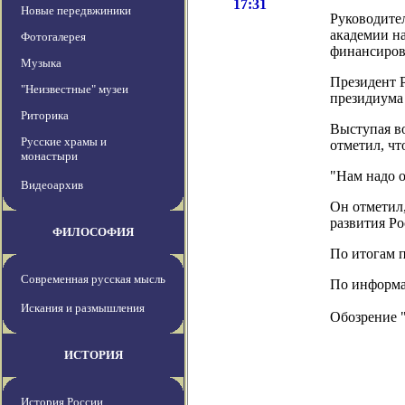
17:31
Новые передвжиники
Руководите
академии н
Фотогалерея
финансиров
Музыка
Президент 
"Неизвестные" музеи
президиума 
Риторика
Выступая в
Русские храмы и
отметил, чт
монастыри
"Нам надо о
Видеоархив
Он отметил,
развития Ро
ФИЛОСОФИЯ
По итогам п
Современная русская мысль
По информац
Искания и размышления
Обозрение 
ИСТОРИЯ
История России