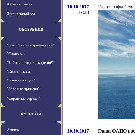
Книжная лавка
10.10.2017
Гидрографы Севе
17:38
Журнальный зал
ОБОЗРЕНИЯ
"Классики и современники"
"Слово о..."
"Тайная история творений"
"Книга писем"
"Кошачий ящик"
"Золотые прииски"
"Сердитые стрелы"
КУЛЬТУРА
Афиша
10.10.2017
Глава ФАНО прос