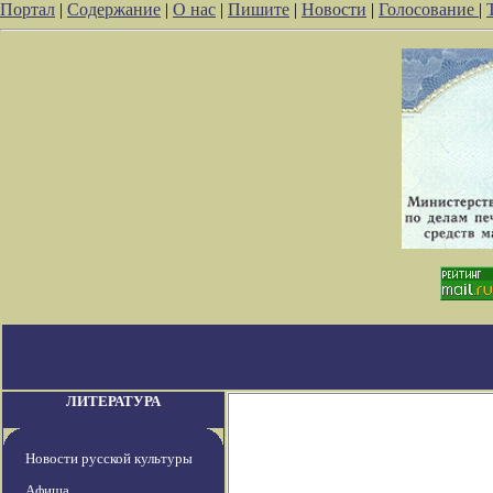
Портал
|
Содержание
|
О нас
|
Пишите
|
Новости
|
Голосование
|
ЛИТЕРАТУРА
Новости русской культуры
Афиша