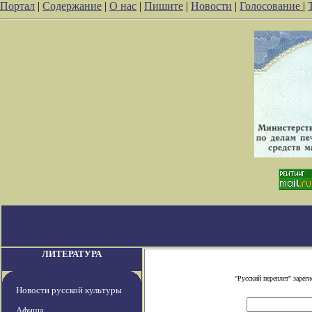
Портал
|
Содержание
|
О нас
|
Пишите
|
Новости
|
Голосование
|
ЛИТЕРАТУРА
"Русский переплет" заре
Новости русской культуры
Афиша