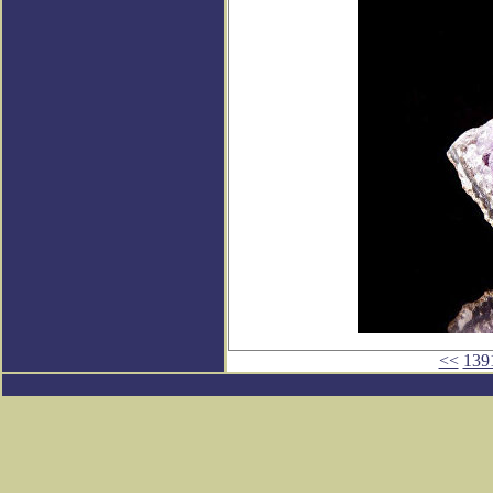
<<
139