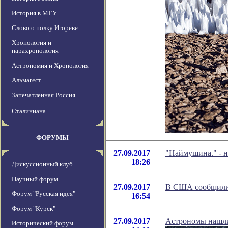
История в МГУ
Слово о полку Игореве
Хронология и
парахронология
Астрономия и Хронология
Альмагест
Запечатленная Россия
Сталиниана
ФОРУМЫ
27.09.2017
"Наймушина." - 
18:26
Дискуссионный клуб
Научный форум
27.09.2017
В США сообщили 
Форум "Русская идея"
16:54
Форум "Курск"
27.09.2017
Астрономы нашли
Исторический форум