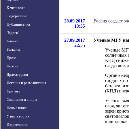
К читателю
Содержание
28.09.2017
Россия создаст э
Публицистика
13:35
"Курск"
27.09.2017
Ученые МГУ наш
Кавказ
22:55
Балканы
Ученые МГУ
солнечных б
Проза
КПД снижает
следствие, 
Поэзия
Драматургия
Органо-нео
сходных по 
Искания и размышления
батареи, из
(КПД) прев
Критика
Сомнения и споры
Ученые выя
слоя, явля
Новые книги
зерен крист
светопогло
У нас в гостях
кристаллов 
Издательство