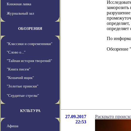
Исследоват
Книжная лавка
заморозить 
разрушение
Журнальный зал
промежуточн
определяет,
определяет
ОБОЗРЕНИЯ
По информаци
"Классики и современники"
Обозрение 
"Слово о..."
"Тайная история творений"
"Книга писем"
"Кошачий ящик"
"Золотые прииски"
"Сердитые стрелы"
КУЛЬТУРА
27.09.2017
Раскрыто происх
22:53
Афиша