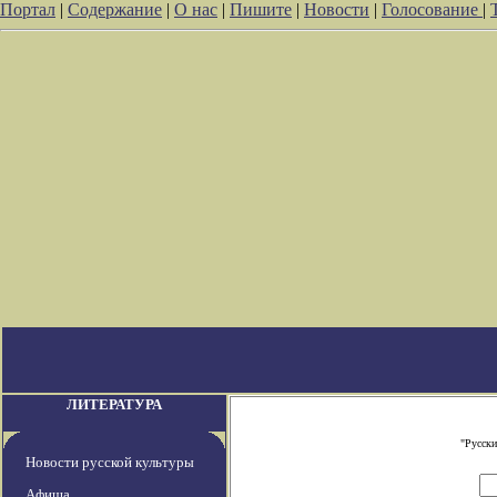
Портал
|
Содержание
|
О нас
|
Пишите
|
Новости
|
Голосование
|
ЛИТЕРАТУРА
"Русски
Новости русской культуры
Афиша