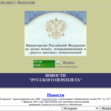
Топ-лист
|
Дискуссия
НОВОСТИ
"РУССКОГО ПЕРЕПЛЕТА"
Новости
й переплет" зарегистрирован как СМИ.
Свидетельство
о регистрации в Министерстве печати РФ: Эл. #77
5 февраля 2001 года. При полном или частичном использовании
материалов ссылка на www.pereplet.ru обязательна.