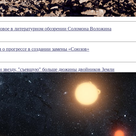
новое в литературном обозрении Соломона Воложина
о прогрессе в создании замены «Союзов»
 звезду, "съевшую" больше дюжины двойников Земли