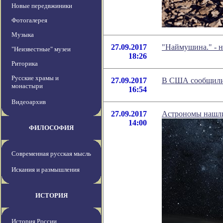
Новые передвжиники
Фотогалерея
Музыка
27.09.2017
"Наймушина." - 
"Неизвестные" музеи
18:26
Риторика
Русские храмы и
27.09.2017
В США сообщили 
монастыри
16:54
Видеоархив
27.09.2017
Астрономы нашли
14:00
ФИЛОСОФИЯ
Современная русская мысль
Искания и размышления
ИСТОРИЯ
История России