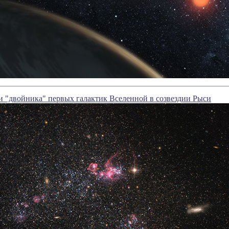
 "двойника" первых галактик Вселенной в созвездии Рыси