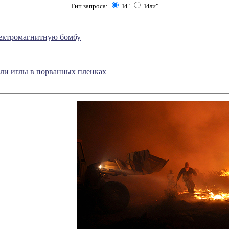
Тип запроса:
"И"
"Или"
лектромагнитную бомбу
и иглы в порванных пленках