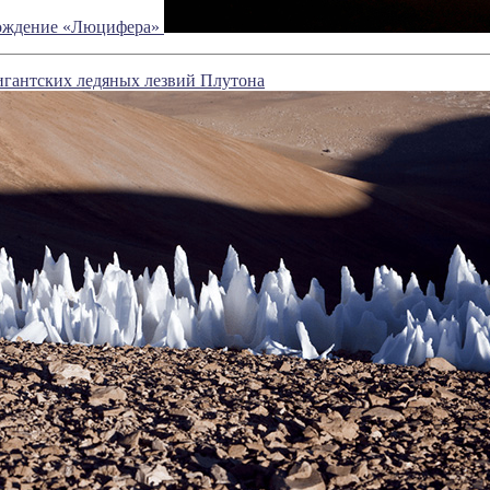
хождение «Люцифера»
игантских ледяных лезвий Плутона