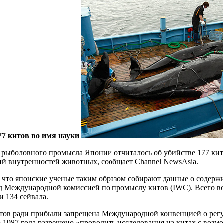
7 китов во имя науки
 рыболовного промысла Японии отчиталось об убийстве 177 кито
ий внутренностей животных, сообщает Channel NewsAsia.
, что японские ученые таким образом собирают данные о содер
ед Международной комиссией по промыслу китов (IWC). Всего в
и 134 сейвала.
итов ради прибыли запрещена Международной конвенцией о рег
 1987 года разрешено «проводить исследования на китах с воз