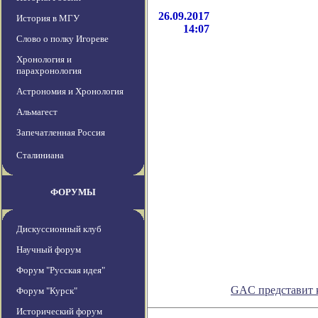
26.09.2017
История в МГУ
14:07
Слово о полку Игореве
Хронология и
парахронология
Астрономия и Хронология
Альмагест
Запечатленная Россия
Сталиниана
ФОРУМЫ
Дискуссионный клуб
Научный форум
Форум "Русская идея"
GAC представит 
Форум "Курск"
Исторический форум