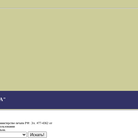
А"
нистерстве печати РФ: Эл. #77-4362 от
пользовании
льна.