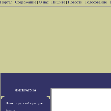
Портал
|
Содержание
|
О нас
|
Пишите
|
Новости
|
Голосование
|
ЛИТЕРАТУРА
Новости русской культуры
Афиша