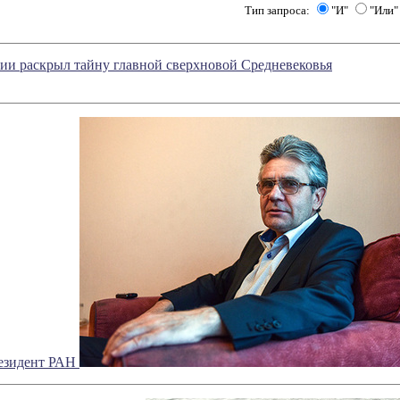
Тип запроса:
"И"
"Или"
ии раскрыл тайну главной сверхновой Средневековья
езидент РАН