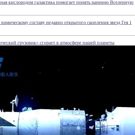
дная кислородом галактика помогает понять раннюю Вселенную
химическому составу недавно открытого скопления звезд Гея 1
ческий грузовик» сгорает в атмосфере нашей планеты