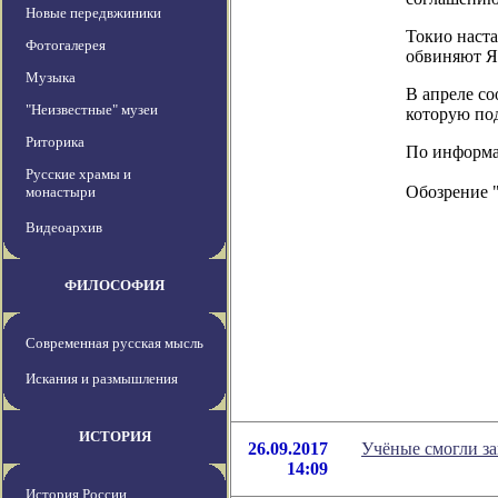
Новые передвжиники
Токио наста
Фотогалерея
обвиняют Яп
Музыка
В апреле со
"Неизвестные" музеи
которую по
Риторика
По информаци
Русские храмы и
Обозрение 
монастыри
Видеоархив
ФИЛОСОФИЯ
Современная русская мысль
Искания и размышления
ИСТОРИЯ
26.09.2017
Учёные смогли за
14:09
История России