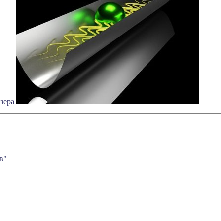
азера
в"