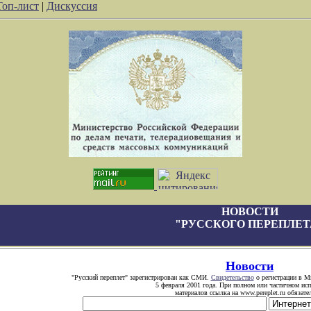
Топ-лист
|
Дискуссия
НОВОСТИ
"РУССКОГО ПЕРЕПЛЕТ
Новости
"Русский переплет" зарегистрирован как СМИ.
Свидетельство
о регистрации в Ми
5 февраля 2001 года. При полном или частичном ис
материалов ссылка на www.pereplet.ru обязате