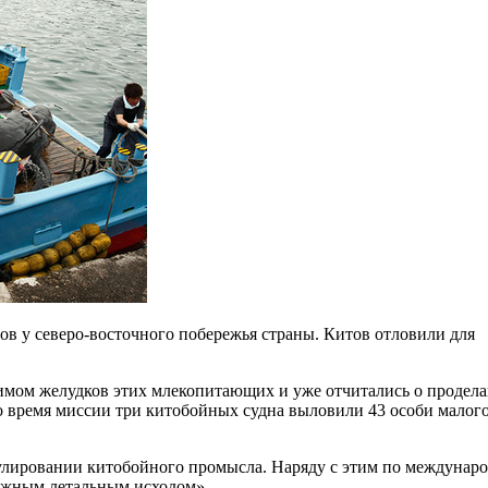
в у северо-восточного побережья страны. Китов отловили для
жимом желудков этих млекопитающих и уже отчитались о продел
о время миссии три китобойных судна выловили 43 особи малог
улировании китобойного промысла. Наряду с этим по междунар
можным летальным исходом».