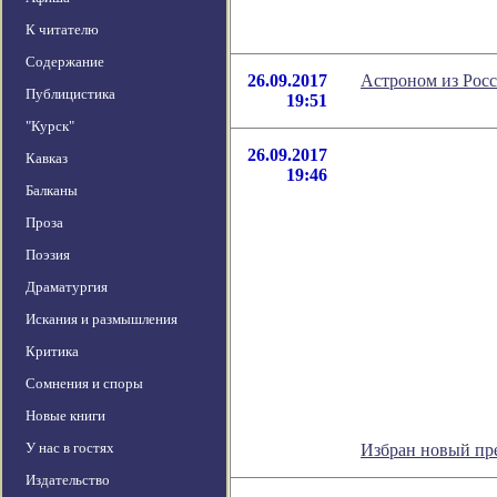
К читателю
Содержание
26.09.2017
Астроном из Росс
Публицистика
19:51
"Курск"
26.09.2017
Кавказ
19:46
Балканы
Проза
Поэзия
Драматургия
Искания и размышления
Критика
Сомнения и споры
Новые книги
У нас в гостях
Избран новый пр
Издательство