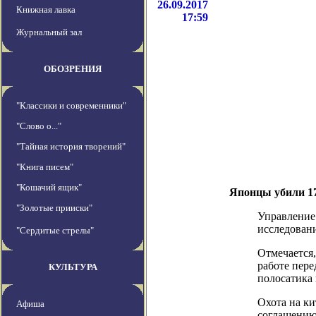
26.09.2017
Книжная лавка
17:59
Журнальный зал
ОБОЗРЕНИЯ
"Классики и современники"
"Слово о..."
"Тайная история творений"
"Книга писем"
"Кошачий ящик"
Японцы убили 17
"Золотые прииски"
Управление
исследован
"Сердитые стрелы"
Отмечается
работе пер
КУЛЬТУРА
полосатика 
Охота на к
Афиша
соглашению