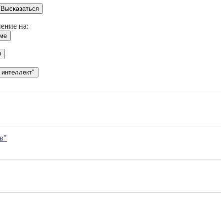
ение на:
в"