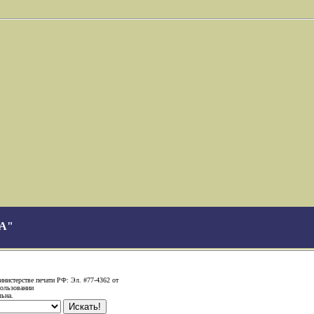
А"
нистерстве печати РФ: Эл. #77-4362 от
пользовании
льна.