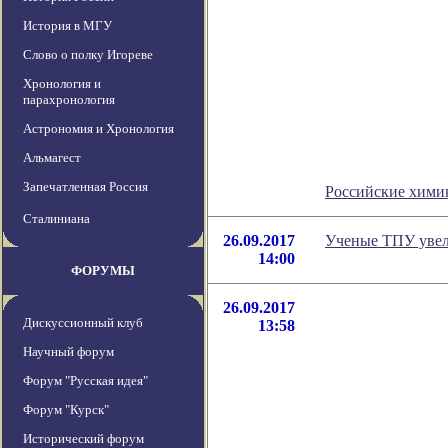
История в МГУ
Слово о полку Игореве
Хронология и
парахронология
Астрономия и Хронология
Альмагест
Запечатленная Россия
Российские хими
Сталиниана
26.09.2017
Ученые ТПУ увел
14:00
ФОРУМЫ
26.09.2017
Дискуссионный клуб
13:58
Научный форум
Форум "Русская идея"
Форум "Курск"
Исторический форум