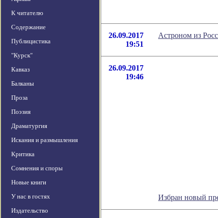
К читателю
Содержание
26.09.2017
Астроном из Росс
Публицистика
19:51
"Курск"
26.09.2017
Кавказ
19:46
Балканы
Проза
Поэзия
Драматургия
Искания и размышления
Критика
Сомнения и споры
Новые книги
У нас в гостях
Избран новый пр
Издательство