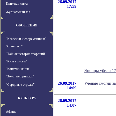
26.09.2017
Книжная лавка
17:59
Журнальный зал
ОБОЗРЕНИЯ
"Классики и современники"
"Слово о..."
"Тайная история творений"
"Книга писем"
"Кошачий ящик"
Японцы убили 17
"Золотые прииски"
26.09.2017
Учёные смогли за
"Сердитые стрелы"
14:09
КУЛЬТУРА
26.09.2017
14:07
Афиша