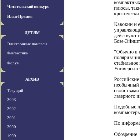
компактных 
Читательский конкурс
плюсы, таки
критически
Илья-Премия
Кавокин и 
управляющие
ДЕТЯМ
действуют н
Бозе-Эйншт
Электронные пампасы
"Обычно в п
Фантастика
поляризации
стабильное 
Форум
Университе
Российские 
АРХИВ
необычный и
свойствами
Текущий
лазерного и
2003
Подобные ла
2002
компьютеры
2001
По информаци
2000
Обозрение 
1999