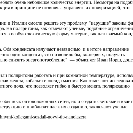
реблять очень небольшое количество энергии. Несмотря на подо
укция в принципе не позволяла управлять их поляризацией, что
ии и Италии смогли решить эту проблему, "нарушив" законы фи
ера. На поляритоны, как отмечают ученые, подобные ограничени
ются в особую экзотическую форму материи, так называемый кон
. Оба конденсата излучают независимо, и в итоге направление
нно один конденсат, это позволило бы, во-первых, получать
льно снизить энергопотребление", — объясняет Иван Иорш, доце
вили поляритоны работать и при комнатной температуре, использ
ав железа, кобальта и оксида магния. Как отмечают исследоват
ного поля, что позволяет гибко и быстро менять поляризацию
ту обычных оптоволоконных сетей, но и создать световые и кван
нструкцию и приблизит нас к их созданию, заключают ученые.
zhnymi-kollegami-sozdali-novyj-tip-nanolazera