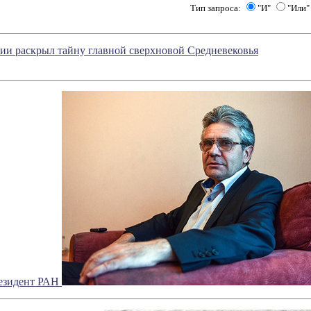
Тип запроса:
"И"
"Или"
ии раскрыл тайну главной сверхновой Средневековья
езидент РАН