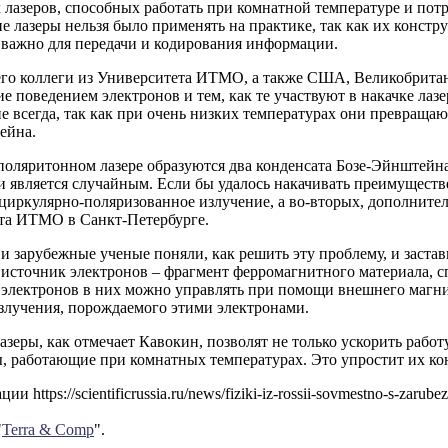
лазеров, способных работать при комнатной температуре и пот
е лазеры нельзя было применять на практике, так как их констр
 важно для передачи и кодирования информации.
его коллеги из Университета ИТМО, а также США, Великобритан
 поведением электронов и тем, как те участвуют в накачке лаз
е всегда, так как при очень низких температурах они превраща
ейна.
оляритонном лазере образуются два конденсата Бозе-Эйнштейна
 является случайным. Если бы удалось накачивать преимуществе
циркулярно-поляризованное излучение, а во-вторых, дополните
та ИТМО в Санкт-Петербурге.
и зарубежные ученые поняли, как решить эту проблему, и заста
сточник электронов – фрагмент ферромагнитного материала, спл
 электронов в них можно управлять при помощи внешнего магнит
злучения, порождаемого этими электронами.
зеры, как отмечает Кавокин, позволят не только ускорить рабо
, работающие при комнатных температурах. Это упростит их ко
и https://scientificrussia.ru/news/fiziki-iz-rossii-sovmestno-s-zarube
"
Terra & Comp
".