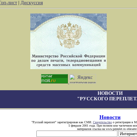
Топ-лист
|
Дискуссия
НОВОСТИ
"РУССКОГО ПЕРЕПЛЕТ
Новости
"Русский переплет" зарегистрирован как СМИ.
Свидетельство
о регистрации в Ми
5 февраля 2001 года. При полном или частичном ис
материалов ссылка на www.pereplet.ru обязате