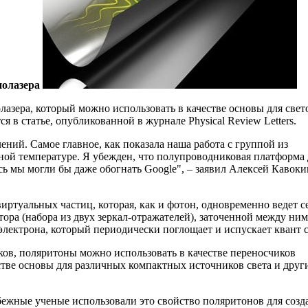
нолазера
азера, который можно использовать в качестве основы для свет
в статье, опубликованной в журнале Physical Review Letters.
ий. Самое главное, как показала наша работа с группой из
ой температуре. Я убежден, что полупроводниковая платформа 
сь мы могли бы даже обогнать Google", – заявил Алексей Кавоки
ртуальных частиц, которая, как и фотон, одновременно ведет с
тора (набора из двух зеркал-отражателей), заточенной между ни
электрона, который периодически поглощает и испускает квант с
ов, поляритоны можно использовать в качестве переносчиков
стве основы для различных компактных источников света и друг
убежные ученые использовали это свойство поляритонов для созд