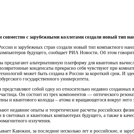
и совместно с зарубежными коллегами создали новый тип на
оссии и зарубежных стран создали новый тип компактного нанол
омпьютеров будущего, сообщает РИА Новости. Об этом говорится 
 предлагают альтернативную платформу для квантовых вычислен
поляритонные конденсаты прекрасно себя чувствуют при комнатн
ехнологий может быть создана в России за короткий срок. И зде
бургского государственного университета.
представляют собой одну из относительно недавно созданных ви
 частица. Он состоит из трех компонентов — оптического резона
лны и квантового колодца – атома и вращающегося вокруг него 
вают недавние опыты и теоретические расчеты российских физик
в световых и квантовых компьютерах будущего, а также в каче
ромагнитного излучения.
ывает Кавокин, за последние несколько лет и российские, и зар