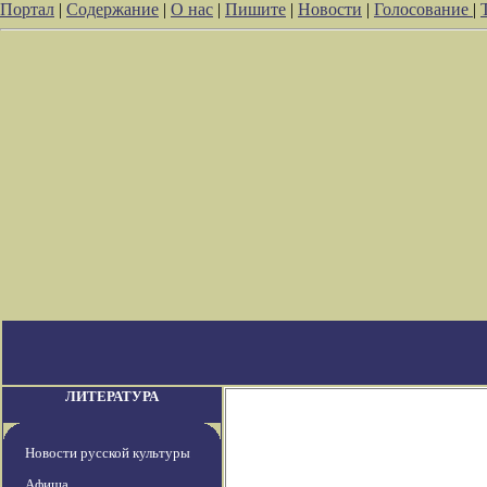
Портал
|
Содержание
|
О нас
|
Пишите
|
Новости
|
Голосование
|
ЛИТЕРАТУРА
Новости русской культуры
Афиша