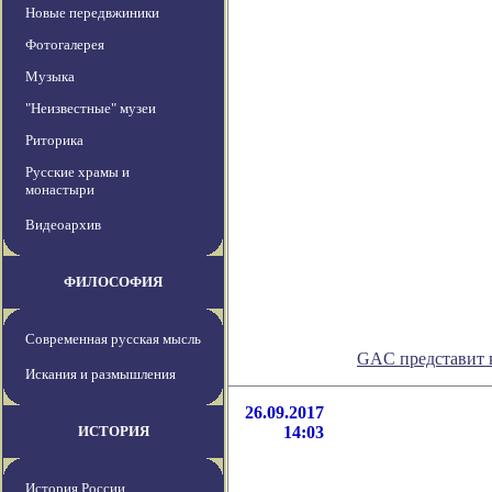
Новые передвжиники
Фотогалерея
Музыка
"Неизвестные" музеи
Риторика
Русские храмы и
монастыри
Видеоархив
ФИЛОСОФИЯ
Современная русская мысль
GAC представит 
Искания и размышления
26.09.2017
ИСТОРИЯ
14:03
История России