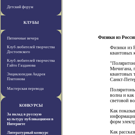
Детский форум
КЛУБЫ
Физики из Росси
Пятничные вечера
Клуб любителей творчества
Физики из Р
Достоевского
квантовых к
Клуб любителей творчества
"Поляритоны
Гайто Газданова
Мичигана, 
квантовых т
Энциклопедия Андрея
Платонова
Санкт-Петер
Мастерская перевода
Поляритоны 
волна и как
световой во
КОНКУРСЫ
Как показы
За вклад в русскую
информации 
культуру публикациями в
форм элект
Интернете
Как рассказ
Литературный конкурс