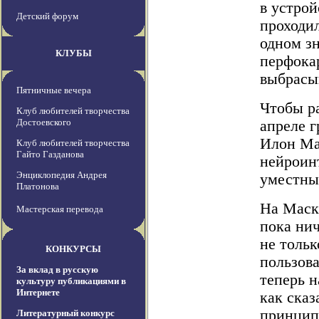
в устро
Детский форум
проходил
одном з
КЛУБЫ
перфока
выбрасы
Пятничные вечера
Чтобы р
Клуб любителей творчества
Достоевского
апреле г
Илон Мас
Клуб любителей творчества
Гайто Газданова
нейроин
Энциклопедия Андрея
уместны
Платонова
На Маска
Мастерская перевода
пока ни
не тольк
КОНКУРСЫ
пользов
За вклад в русскую
теперь н
культуру публикациями в
Интернете
как сказ
принцип
Литературный конкурс