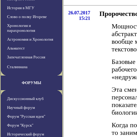
История в МГУ
26.07.2017
Пророчеств
Слово о полку Игореве
15:21
Мощност
Хронология и
парахронология
абстракт
Астрономия и Хронология
вообще 
текстово
Альмагест
Запечатленная Россия
Базовые 
Сталиниана
рабочего
«недруж
ФОРУМЫ
Эта сме
персона
Дискуссионный клуб
показат
Научный форум
биологи
Форум "Русская идея"
Когда п
Форум "Курск"
то заним
Исторический форум