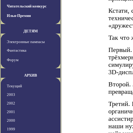
Читательский конкурс
Кстати, 
Илья-Премия
техничес
«дружес
ДЕТЯМ
Так что 
Электронные пампасы
Первый.
Фантастика
трёхмер
Форум
симулир
3D-дисп
АРХИВ
Второй.
Текущий
превращ
2003
Третий.
2002
органичн
2001
ассисти
2000
наши ну
1999