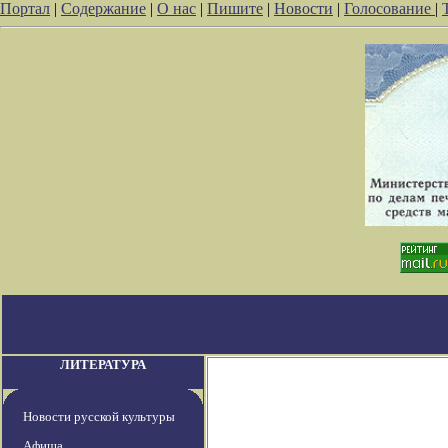
Портал
|
Содержание
|
О нас
|
Пишите
|
Новости
|
Голосование
|
ЛИТЕРАТУРА
Новости русской культуры
Афиша