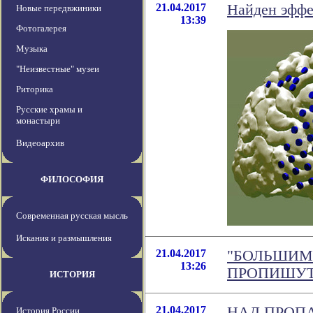
21.04.2017
Найден эффе
Новые передвжиники
13:39
Фотогалерея
Музыка
"Неизвестные" музеи
Риторика
Русские храмы и
монастыри
Видеоархив
ФИЛОСОФИЯ
Современная русская мысль
Искания и размышления
21.04.2017
"БОЛЬШИМ
13:26
ПРОПИШУТ
ИСТОРИЯ
21.04.2017
НАД ПРОП
История России