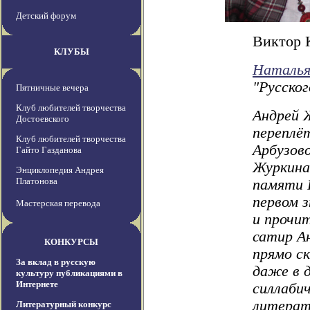
Детский форум
Виктор 
КЛУБЫ
Наталья
"Русског
Пятничные вечера
Клуб любителей творчества
Андрей 
Достоевского
переплё
Клуб любителей творчества
Арбузов
Гайто Газданова
Журкина 
Энциклопедия Андрея
Платонова
памяти 
первом з
Мастерская перевода
и прочи
сатир А
КОНКУРСЫ
прямо с
За вклад в русскую
даже в д
культуру публикациями в
Интернете
силлабич
литерату
Литературный конкурс