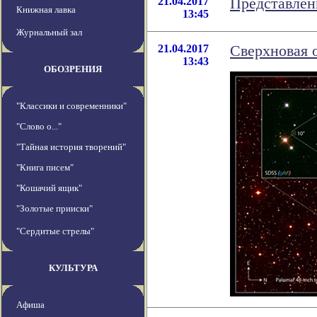
21.04.2017
Представлен
Книжная лавка
13:45
Журнальный зал
21.04.2017
Сверхновая 
13:43
ОБОЗРЕНИЯ
"Классики и современники"
"Слово о..."
"Тайная история творений"
"Книга писем"
"Кошачий ящик"
"Золотые прииски"
"Сердитые стрелы"
КУЛЬТУРА
Афиша