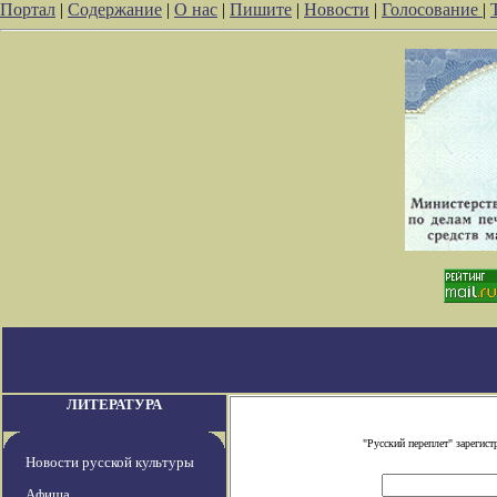
Портал
|
Содержание
|
О нас
|
Пишите
|
Новости
|
Голосование
|
ЛИТЕРАТУРА
"Русский переплет" зареги
Новости русской культуры
Афиша