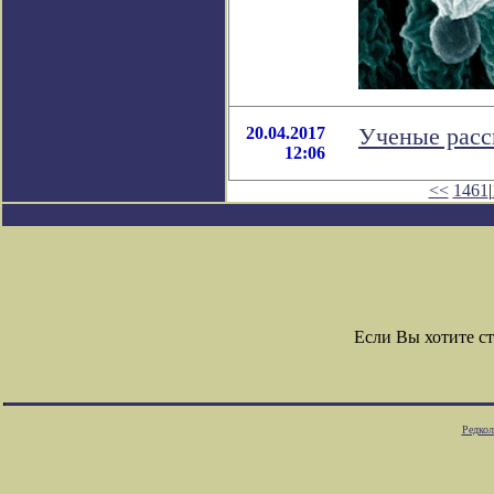
20.04.2017
Ученые расск
12:06
<<
1461
|
Если Вы хотите с
Редкол