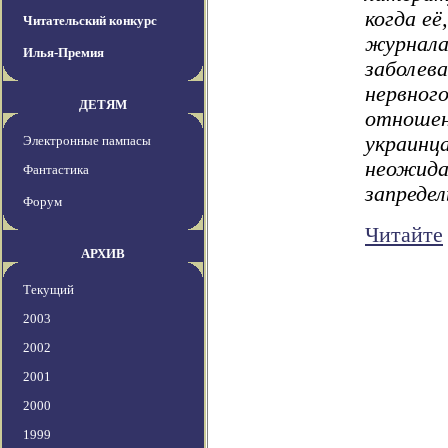
когда её
Читательский конкурс
журнала 
Илья-Премия
заболева
нервног
ДЕТЯМ
отношен
украинца
Электронные пампасы
неожида
Фантастика
запреде
Форум
Читайте
АРХИВ
Текущий
2003
2002
2001
2000
1999