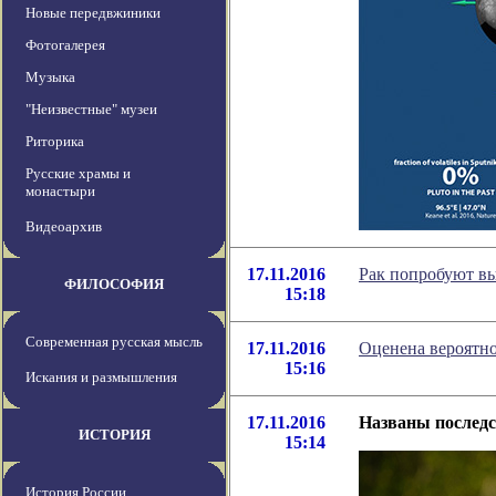
Новые передвжиники
Фотогалерея
Музыка
"Неизвестные" музеи
Риторика
Русские храмы и
монастыри
Видеоархив
17.11.2016
Рак попробуют в
ФИЛОСОФИЯ
15:18
Современная русская мысль
17.11.2016
Оценена вероятно
15:16
Искания и размышления
17.11.2016
Названы последс
ИСТОРИЯ
15:14
История России