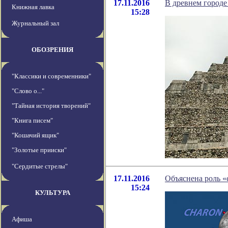
17.11.2016
В древнем городе
Книжная лавка
15:28
Журнальный зал
ОБОЗРЕНИЯ
"Классики и современники"
"Слово о..."
"Тайная история творений"
"Книга писем"
"Кошачий ящик"
"Золотые прииски"
"Сердитые стрелы"
17.11.2016
Объяснена роль «
15:24
КУЛЬТУРА
Афиша