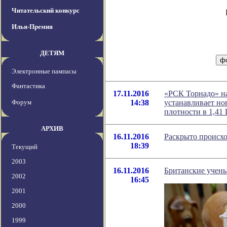
Читательский конкурс
Илья-Премия
ДЕТЯМ
Электронные пампасы
Фантастика
17.11.2016
«РСК Торнадо» на
Форум
14:38
устанавливает н
плотности в 1,4
АРХИВ
16.11.2016
Раскрыто происхо
18:39
Текущий
2003
16.11.2016
Британские учен
2002
16:45
2001
2000
1999