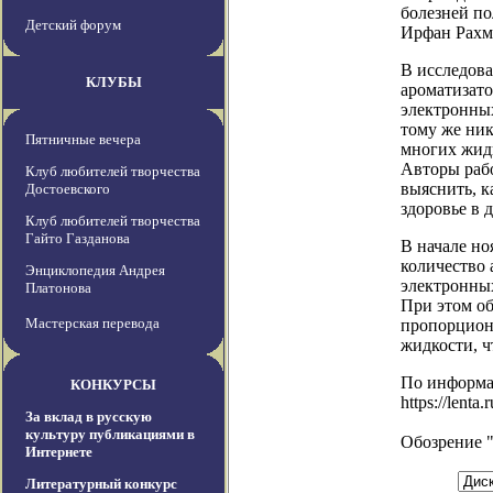
болезней по
Детский форум
Ирфан Рахм
В исследова
КЛУБЫ
ароматизато
электронных
тому же ник
Пятничные вечера
многих жидк
Авторы раб
Клуб любителей творчества
выяснить, к
Достоевского
здоровье в 
Клуб любителей творчества
Гайто Газданова
В начале но
количество 
Энциклопедия Андрея
электронных
Платонова
При этом об
Мастерская перевода
пропорциона
жидкости, ч
По информ
КОНКУРСЫ
https://lenta
За вклад в русскую
культуру публикациями в
Обозрение 
Интернете
Литературный конкурс