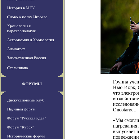
История в МГУ
Слово о полку Игореве
Хронология и
парахронология
Астрономия и Хронология
Альмагест
Запечатленная Россия
Сталиниана
Группа учен
ФОРУМЫ
Нью-Йорк, 
что электро
воздействие
Дискуссионный клуб
исследован
Научный форум
Oncotarget.
Форум "Русская идея"
«Мы смогли 
нагревания 
Форум "Курск"
выпускает п
Исторический форум
повреждения