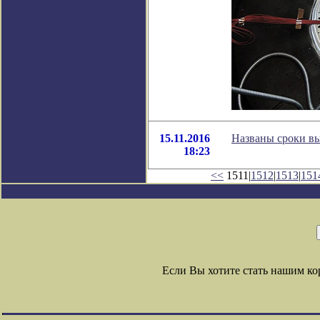
15.11.2016
Названы сроки вы
18:23
<<
1511|
1512
|
1513
|
151
Если Вы хотите стать нашим к