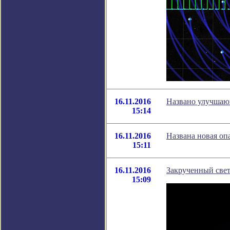
16.11.2016
Названо улучшаю
15:14
16.11.2016
Названа новая оп
15:11
16.11.2016
Закрученный свет
15:09