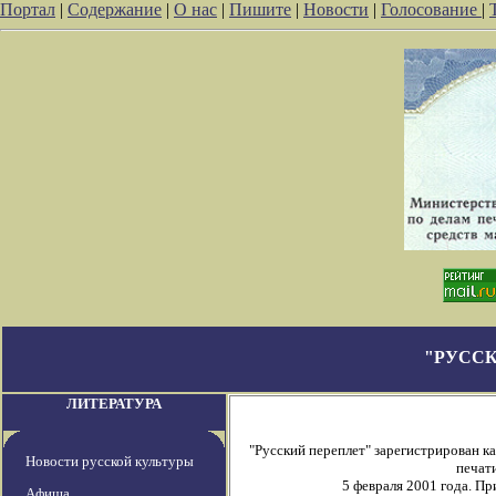
Портал
|
Содержание
|
О нас
|
Пишите
|
Новости
|
Голосование
|
"РУССК
ЛИТЕРАТУРА
"Русский переплет" зарегистрирован 
Новости русской культуры
печати
5 февраля 2001 года. П
Афиша