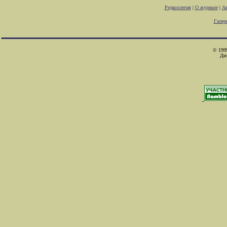
Редколлегия
|
О журнале
|
Ав
Галер
© 1999
Ди