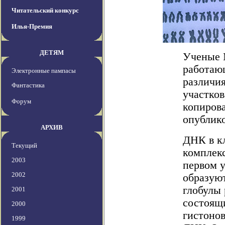
Читательский конкурс
Илья-Премия
ДЕТЯМ
Ученые 
работаю
Электронные пампасы
различи
Фантастика
участков
Форум
копиров
опублико
АРХИВ
ДНК в кл
Текущий
комплек
2003
первом 
2002
образую
глобулы 
2001
состоящи
2000
гистонов
1999