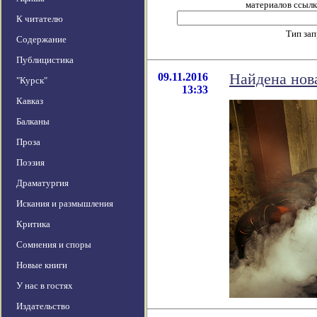
материалов ссылка
К читателю
Тип за
Содержание
Публицистика
09.11.2016
Найдена нов
"Курск"
13:33
Кавказ
Балканы
Проза
Поэзия
Драматургия
Искания и размышления
Критика
Сомнения и споры
Новые книги
У нас в гостях
Издательство