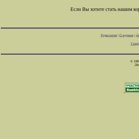
Если Вы хотите стать нашим к
Редколлегия
|
О журнале
|
Ав
Галер
© 1999
Ди