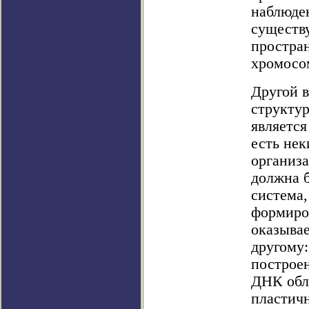
наблюде
существ
простра
хромосо
Другой в
структур
является
есть нек
организ
должна 
система,
формиро
оказывае
другому
построен
ДНК обл
пластич