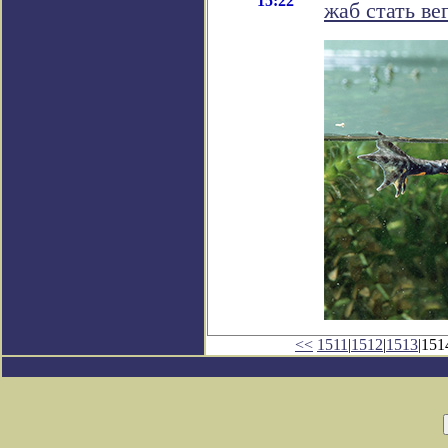
15:22
жаб стать в
<<
1511
|
1512
|
1513
|151