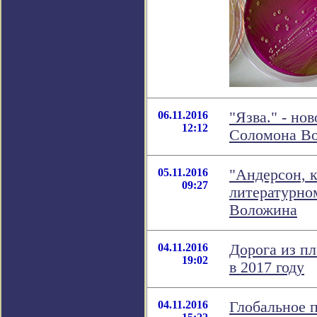
06.11.2016
"Язва." - но
12:12
Соломона В
05.11.2016
"Андерсон, к
09:27
литературно
Воложина
04.11.2016
Дорога из п
19:02
в 2017 году
04.11.2016
Глобальное 