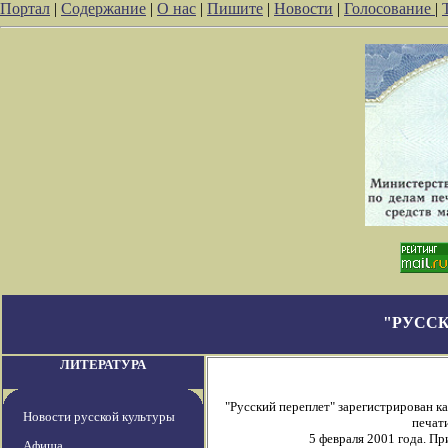
Портал
|
Содержание
|
О нас
|
Пишите
|
Новости
|
Голосование
|
"РУССК
ЛИТЕРАТУРА
"Русский переплет" зарегистрирован 
Новости русской культуры
печати
5 февраля 2001 года. П
Афиша