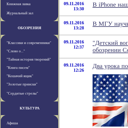
09.11.2016
В iPhone на
Книжная лавка
13:30
Журнальный зал
09.11.2016
В МГУ научи
13:28
ОБОЗРЕНИЯ
09.11.2016
"Детский воп
"Классики и современники"
12:37
обозрении С
"Слово о..."
"Тайная история творений"
09.11.2016
Два урока п
"Книга писем"
12:26
"Кошачий ящик"
"Золотые прииски"
"Сердитые стрелы"
КУЛЬТУРА
Афиша