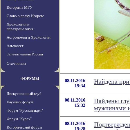
История в МГУ
Слово о полку Игореве
Хронология и
парахронология
Астрономия и Хронология
Альмагест
Запечатленная Россия
Сталиниана
ФОРУМЫ
08.11.2016
Найдена при
15:34
Дискуссионный клуб
08.11.2016
Найдены глу
Научный форум
15:32
мужчинами 
Форум "Русская идея"
Форум "Курск"
08.11.2016
Подтвержден
Исторический форум
15:28