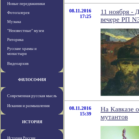
Новые передвжиники
08.11.2016
11 ноября - 
Фотогалерея
17:25
вечере РП N
Музыка
"Неизвестные" музеи
Риторика
Русские храмы и
монастыри
Видеоархив
ФИЛОСОФИЯ
Современная русская мысль
Искания и размышления
08.11.2016
На Кавказе 
15:39
мутантов
ИСТОРИЯ
История России