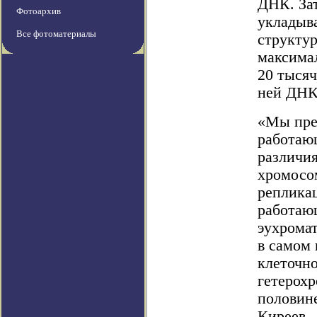
ДНК. За
Фотоархив
укладыва
Все фотоматериалы
структу
максима
20 тыся
ней ДНК
«Мы пре
работаю
различи
хромосо
реплика
работаю
эухромат
в самом 
клеточн
гетерохр
половин
Киреев.