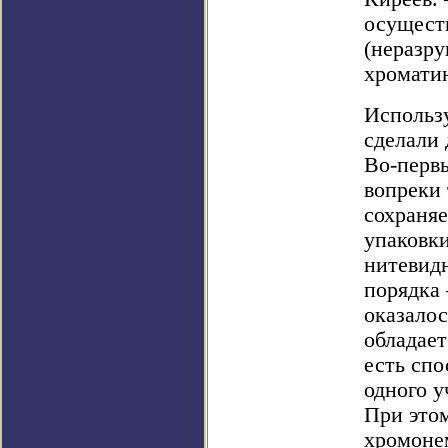
осущест
(неразр
хромати
Использ
сделали
Во-перв
вопреки
сохраняе
упаковки
нитевид
порядка
оказалос
обладает
есть спо
одного у
При это
хромоне