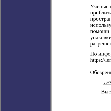
Ученые 
приблиз
простра
использ
помощи 
упаковк
разреше
По инфо
https://l
Обозрен
Выс