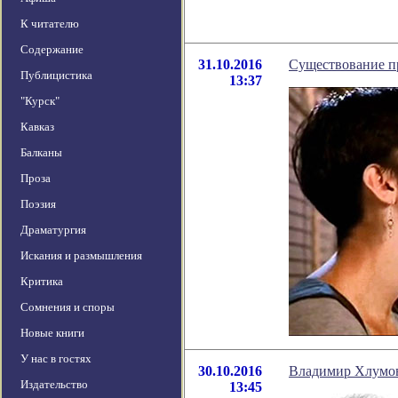
К читателю
Содержание
31.10.2016
Существование п
Публицистика
13:37
"Курск"
Кавказ
Балканы
Проза
Поэзия
Драматургия
Искания и размышления
Критика
Сомнения и споры
Новые книги
У нас в гостях
30.10.2016
Владимир Хлумов
Издательство
13:45