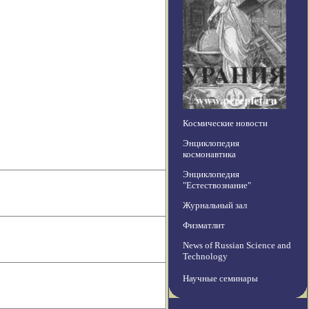
Космические новости
Энциклопедия
космонавтика
Энциклопедия
"Естествознание"
Журнальный зал
Физматлит
News of Russian Science and
Technology
Научные семинары