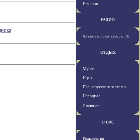
Научпоп
РАДИО
дника
Читают и поют авторы РП
ОТДЫХ
Музеи
Игры
Песни русского застолья
Народное
Смешное
О НАС
Редколлегия