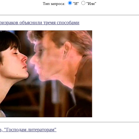
Тип запроса:
"И"
"Или"
ризраков объяснили тремя способами
, "Господам литераторам"