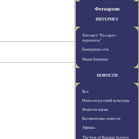
Фотоархив
ИНТЕРНЕТ
Топ-лист "Русского
переплета"
Баннерная сеть
Наши баннеры
НОВОСТИ
Все
Новости русской культуры
Новости науки
Космические новости
Афиша
The best of Russian Science