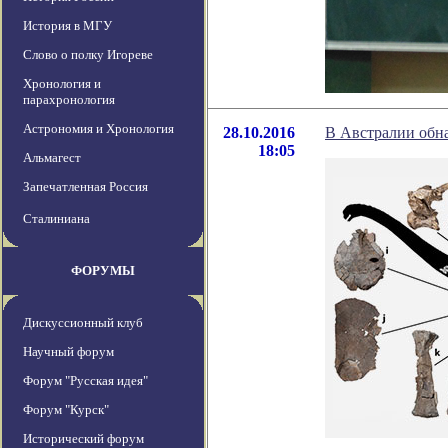
История в МГУ
Слово о полку Игореве
Хронология и
парахронология
Астрономия и Хронология
28.10.2016
В Австралии обн
18:05
Альмагест
Запечатленная Россия
Сталиниана
ФОРУМЫ
Дискуссионный клуб
Научный форум
Форум "Русская идея"
Форум "Курск"
Исторический форум