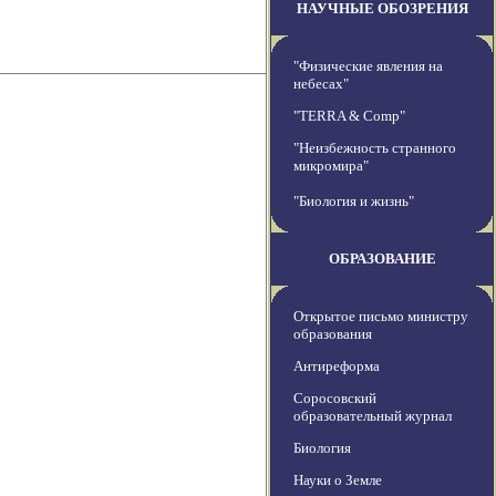
НАУЧНЫЕ ОБОЗРЕНИЯ
"Физические явления на
небесах"
"TERRA & Comp"
"Неизбежность странного
микромира"
"Биология и жизнь"
ОБРАЗОВАНИЕ
Открытое письмо министру
образования
Антиреформа
Соросовский
образовательный журнал
Биология
Науки о Земле