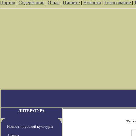
Портал
|
Содержание
|
О нас
|
Пишите
|
Новости
|
Голосование
|
ЛИТЕРАТУРА
"Русски
Новости русской культуры
Афиша