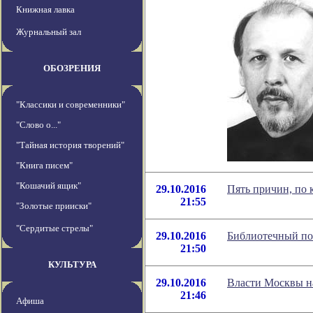
Книжная лавка
Журнальный зал
ОБОЗРЕНИЯ
"Классики и современники"
"Слово о..."
"Тайная история творений"
"Книга писем"
"Кошачий ящик"
29.10.2016
Пять причин, по 
21:55
"Золотые прииски"
"Сердитые стрелы"
29.10.2016
Библиотечный пор
21:50
КУЛЬТУРА
29.10.2016
Власти Москвы на
21:46
Афиша