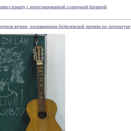
тавил крышу с интегрированной солнечной батареей
ничном вечере, посвященном Нобелевской премии по литературе