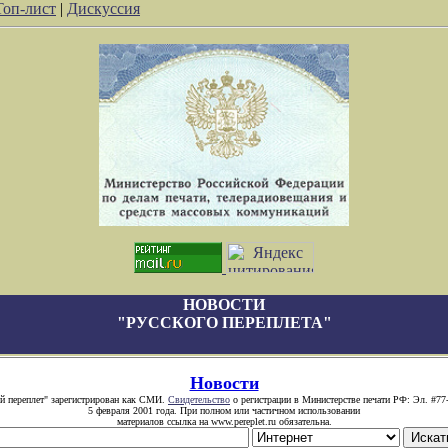
Топ-лист
|
Дискуссия
НОВОСТИ
"РУССКОГО ПЕРЕПЛЕТА"
Новости
й переплет" зарегистрирован как СМИ.
Свидетельство
о регистрации в Министерстве печати РФ: Эл. #77
5 февраля 2001 года. При полном или частичном использовании
материалов ссылка на www.pereplet.ru обязательна.