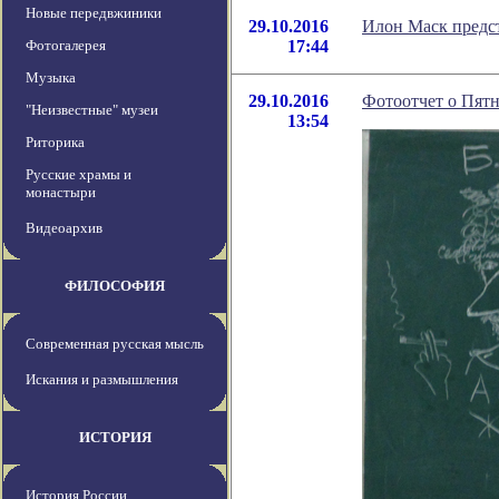
Новые передвжиники
29.10.2016
Илон Маск предс
Фотогалерея
17:44
Музыка
29.10.2016
Фотоотчет о Пят
"Неизвестные" музеи
13:54
Риторика
Русские храмы и
монастыри
Видеоархив
ФИЛОСОФИЯ
Современная русская мысль
Искания и размышления
ИСТОРИЯ
История России