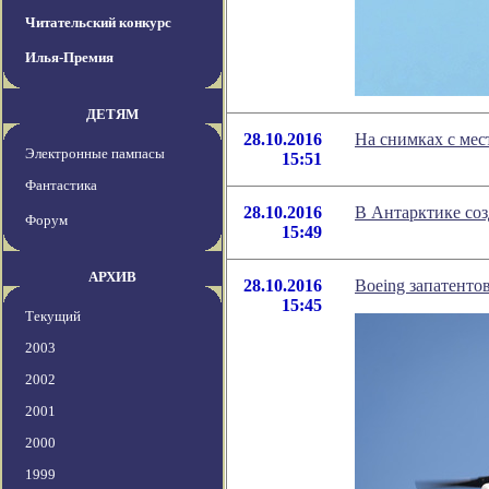
Читательский конкурс
Илья-Премия
ДЕТЯМ
28.10.2016
На снимках с мес
Электронные пампасы
15:51
Фантастика
28.10.2016
В Антарктике со
Форум
15:49
АРХИВ
28.10.2016
Boeing запатенто
15:45
Текущий
2003
2002
2001
2000
1999