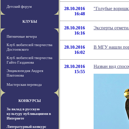
Детский форум
28.10.2016
"Голубые воришк
16:48
КЛУБЫ
28.10.2016
Эксперты отметил
16:16
Пятничные вечера
Клуб любителей творчества
28.10.2016
В МГУ нашли по
Достоевского
16:02
Клуб любителей творчества
Гайто Газданова
28.10.2016
Назван вид спосо
Энциклопедия Андрея
15:55
Платонова
Мастерская перевода
КОНКУРСЫ
За вклад в русскую
культуру публикациями в
Интернете
Литературный конкурс