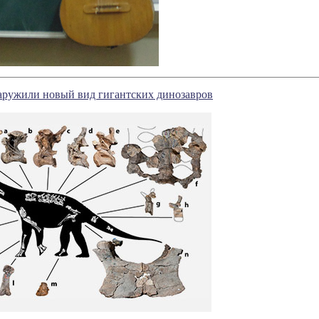
аружили новый вид гигантских динозавров