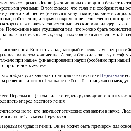
том, что со времен Левши (окончившим свои дни в безвестности
кретными учеными. В том смысле, что талант и сообразительнос
е ученого в обществе (имеется в виду и материальное и социаль
торые, собственно, и кормят современное человечество, которые 
а которых наживаются современные русские миллиардеры - как 
е. Положение наше ухудшается тем, что можно брать технологии 
 на полезных ископаемых, открытых советскими учеными. И заче
?
ь исключения. Есть есть запад, который изредка замечает россий
да и весьма малом количестве. А люди близкие к железу и софту -
 и тяжело при нашем финансировании науки (особенно при нашей
-то приличное в железе.
 кто-нибудь услыхал бы что-нибудь о математике
Перельмане
есл
 за решение гипотезы Пуанкаре не была бы присуждена междун
леги Перельмана (в том числе и те, кто руководили институтом в
двигать вперед местного гения.
читаются не те, кто нарушает этические стандарты в науке. Лю
 в изоляции". - сказал Перельман.
 Перельман чудак и гений. Он не может быть примером для осно