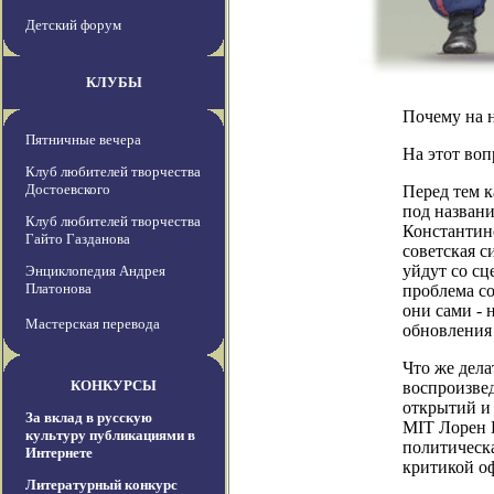
Детский форум
КЛУБЫ
Почему на н
Пятничные вечера
На этот воп
Клуб любителей творчества
Достоевского
Перед тем к
под названи
Клуб любителей творчества
Константино
Гайто Газданова
советская с
уйдут со сц
Энциклопедия Андрея
Платонова
проблема со
они сами - 
Мастерская перевода
обновления 
Что же дела
КОНКУРСЫ
воспроизвед
открытий и 
За вклад в русскую
MIT Лорен Г
культуру публикациями в
политическа
Интернете
критикой о
Литературный конкурс