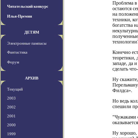
Проблема в 
Читательский конкурс
остаются се
на положени
Илья-Премия
техники, ко
богатства н
некультурны
ДЕТЯМ
полученные
технологии
Электронные пампасы
Конечно ест
Фантастика
теоретики, 
Форум
западе, да
сделать что
АРХИВ
Ну скажите,
Перельману
Текущий
Филдса».
2003
Но ведь кол
спешили про
2002
2001
"Чужаками с
оказывается
2000
Ну хорошо,
1999