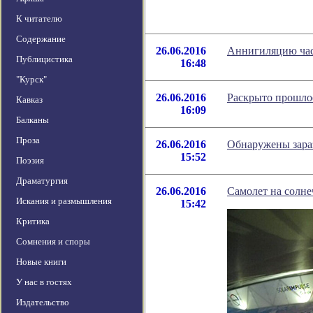
К читателю
Содержание
26.06.2016
Аннигиляцию час
Публицистика
16:48
"Курск"
26.06.2016
Раскрыто прошло
Кавказ
16:09
Балканы
Проза
26.06.2016
Обнаружены зара
15:52
Поэзия
Драматургия
26.06.2016
Самолет на солне
Искания и размышления
15:42
Критика
Сомнения и споры
Новые книги
У нас в гостях
Издательство