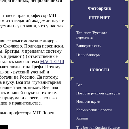
, непризнанных, непробившихся
Фотоархив
 и здесь прав профессор MIT -
ИНТЕРНЕТ
ом из заседаний академии наук и
емии наук заявил, что у нас так
Топ-лист "Русского
переплета"
ывшее комсомольские лидеры.
со Сколково. Полгода переписки,
Баннерная сеть
ы. Братцы, я предлагал систему
Наши баннеры
ть и делают (!) ответственные
казалось моя система
МАСТЕР III
ешают люди типа Грефа. Почему
НОВОСТИ
дь он - русский ученый и
аботали на Россию. Да потому,
а науку. Вся эта "гуманитарная
Все
ть нашей экономикой. Высшая
ось в нашей науке и технике.
Новости русской культуры
 придумали своего, а только
Новости науки
дов в правительстве.
Космические новости
ервью профессора MIT Лорен
Афиша
The best of Russian Science