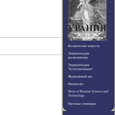
Космические новости
Энциклопедия
космонавтика
Энциклопедия
"Естествознание"
Журнальный зал
Физматлит
News of Russian Science and
Technology
Научные семинары