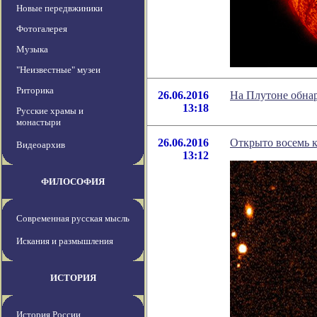
Новые передвжиники
Фотогалерея
Музыка
"Неизвестные" музеи
Риторика
26.06.2016
На Плутоне обна
13:18
Русские храмы и
монастыри
26.06.2016
Открыто восемь 
Видеоархив
13:12
ФИЛОСОФИЯ
Современная русская мысль
Искания и размышления
ИСТОРИЯ
История России