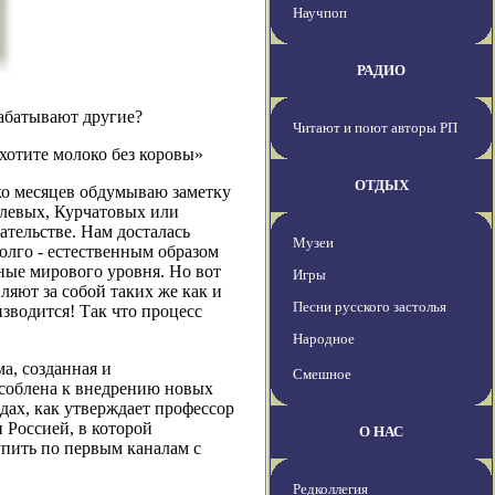
Научпоп
РАДИО
рабатывают другие?
Читают и поют авторы РП
хотите молоко без коровы»
ОТДЫХ
ько месяцев обдумываю заметку
олевых, Курчатовых или
тельстве. Нам досталась
Музеи
долго - естественным образом
ные мирового уровня. Но вот
Игры
ляют за собой таких же как и
Песни русского застолья
изводится! Так что процесс
Народное
а, созданная и
Смешное
особлена к внедрению новых
дах, как утверждает профессор
 Россией, в которой
О НАС
упить по первым каналам с
Редколлегия