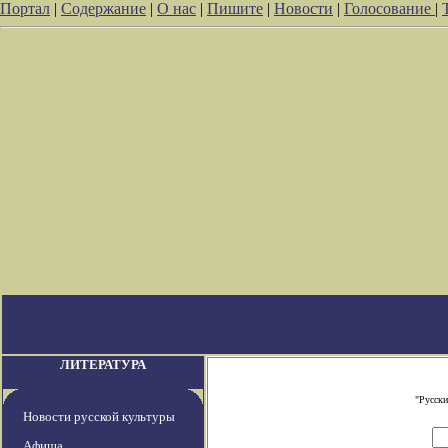
Портал
|
Содержание
|
О нас
|
Пишите
|
Новости
|
Голосование
|
ЛИТЕРАТУРА
"Русски
Новости русской культуры
Афиша