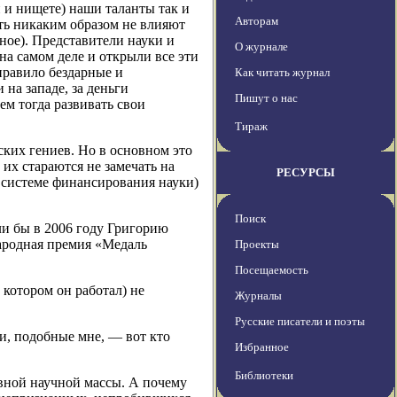
 и нищете) наши таланты так и
Авторам
ть никаким образом не влияют
ное). Представители науки и
О журнале
на самом деле и открыли все эти
правило бездарные и
Как читать журнал
на западе, за деньги
Пишут о нас
м тогда развивать свои
Тираж
ских гениев. Но в основном это
 их стараются не замечать на
РЕСУРСЫ
 системе финансирования науки)
Поиск
и бы в 2006 году Григорию
ародная премия «Медаль
Проекты
Посещаемость
 котором он работал) не
Журналы
Русские писатели и поэты
ди, подобные мне, — вот кто
Избранное
Библиотеки
вной научной массы. А почему