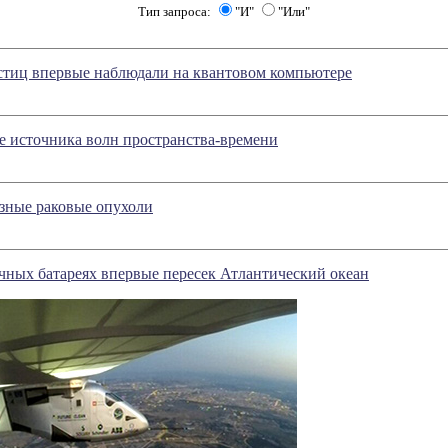
Тип запроса:
"И"
"Или"
тиц впервые наблюдали на квантовом компьютере
е источника волн пространства-времени
зные раковые опухоли
чных батареях впервые пересек Атлантический океан