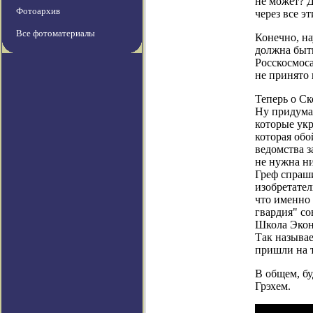
не может? 
Фотоархив
через все э
Все фотоматериалы
Конечно, на
должна быть
Росскосмоса
не принято 
Теперь о С
Ну придумай
которые укр
которая обо
ведомства з
не нужна ни
Греф спраши
изобретател
что именно 
гвардия" с
Школа Эко
Так называе
пришли на т
В общем, бу
Грэхем.