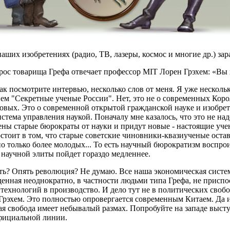
аших изобретениях (радио, ТВ, лазеры, космос и многие др.) за
рос товарища Грефа отвечает профессор MIT Лорен Грэхем: «Вы 
ак посмотрите интервью, несколько слов от меня. Я уже нескол
ем "Секретные ученые России". Нет, это не о современных Кор
вых. Это о современной открытой гражданской науке и изобрета
истема управления наукой. Поначалу мне казалось, что это не на
ены старые бюрократы от науки и придут новые - настоящие уче
стоит в том, что старые советские чиновники-квазиученые остав
но только более молодых... То есть научный бюрократизм воспро
научной элиты пойдет гораздо медленнее.
ть? Опять революция? Не думаю. Все наша экономическая систем
енная неоднократно, в частности людьми типа Грефа, не присп
технологий в производство. И дело тут не в политических свобо
рэхем. Это полностью опровергается современным Китаем. Да и
я свобода имеет небывалый размах. Попробуйте на западе выст
фициальной линии.