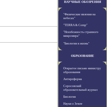
НАУЧНЫЕ ОБОЗРЕНИЯ
"Физические явления на
небесах"
"TERRA & Comp"
"Неизбежность странного
микромира"
"Биология и жизнь"
ОБРАЗОВАНИЕ
Открытое письмо министру
образования
Антиреформа
Соросовский
образовательный журнал
Биология
Науки о Земле