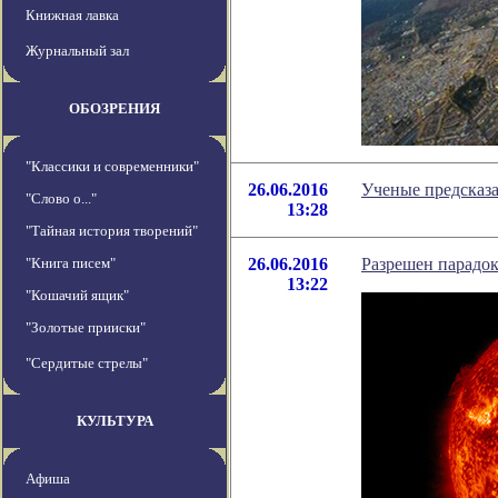
Книжная лавка
Журнальный зал
ОБОЗРЕНИЯ
"Классики и современники"
26.06.2016
Ученые предсказ
"Слово о..."
13:28
"Тайная история творений"
"Книга писем"
26.06.2016
Разрешен парадок
13:22
"Кошачий ящик"
"Золотые прииски"
"Сердитые стрелы"
КУЛЬТУРА
Афиша