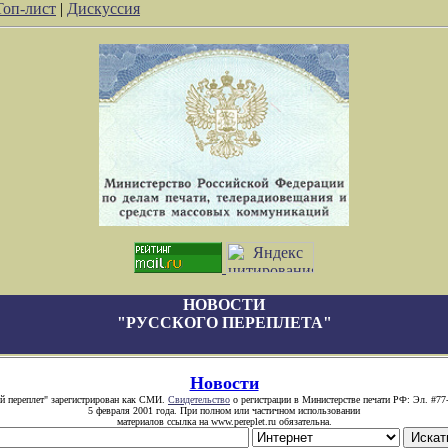
Топ-лист
|
Дискуссия
НОВОСТИ
"РУССКОГО ПЕРЕПЛЕТА"
Новости
й переплет" зарегистрирован как СМИ.
Свидетельство
о регистрации в Министерстве печати РФ: Эл. #77
5 февраля 2001 года. При полном или частичном использовании
материалов ссылка на www.pereplet.ru обязательна.