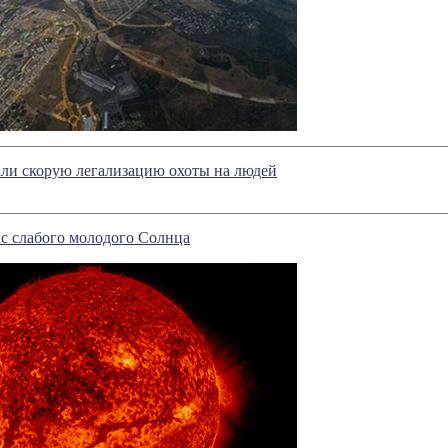
али скорую легализацию охоты на людей
с слабого молодого Солнца