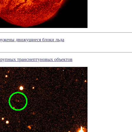
ружены движущиеся блоки льда
крупных транснептуновых объектов