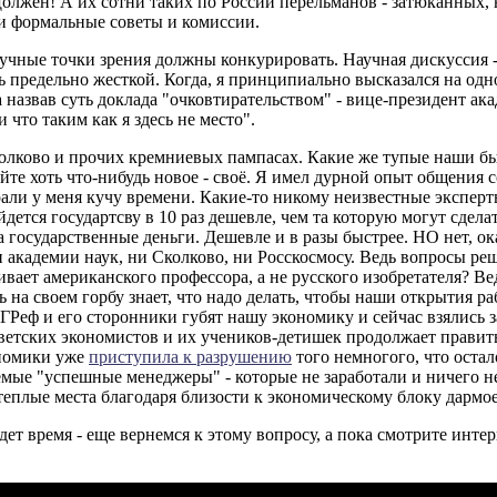
Должен! А их сотни таких по России перельманов - затюканных
ти формальные советы и комиссии.
учные точки зрения должны конкурировать. Научная дискуссия -
 предельно жесткой. Когда, я принципиально высказался на одн
 назвав суть доклада "очковтирательством" - вице-президент акад
и что таким как я здесь не место".
колково и прочих кремниевых пампасах. Какие же тупые наши б
те хоть что-нибудь новое - своё. Я имел дурной опыт общения 
али у меня кучу времени. Какие-то никому неизвестные эксперт
йдется государтсву в 10 раз дешевле, чем та которую могут сдела
а государственные деньги. Дешевле и в разы быстрее. НО нет, о
 академии наук, ни Сколково, ни Росскосмосу. Ведь вопросы р
вает американского профессора, а не русского изобретателя? Ве
ь на своем горбу знает, что надо делать, чтобы наши открытия р
ГРеф и его сторонники губят нашу экономику и сейчас взялись з
оветских экономистов и их учеников-детишек продолжает прави
номики уже
приступила к разрушению
того немногого, что остал
мые "успешные менеджеры" - которые не заработали и ничего не
еплые места благодаря близости к экономическому блоку дармое
дет время - еще вернемся к этому вопросу, а пока смотрите инт