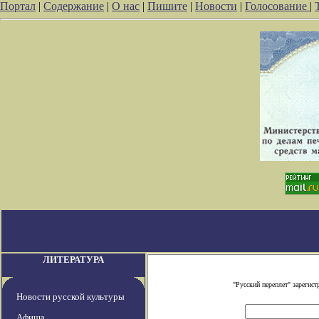
Портал
|
Содержание
|
О нас
|
Пишите
|
Новости
|
Голосование
|
ЛИТЕРАТУРА
"Русский переплет" зареги
Новости русской культуры
Афиша