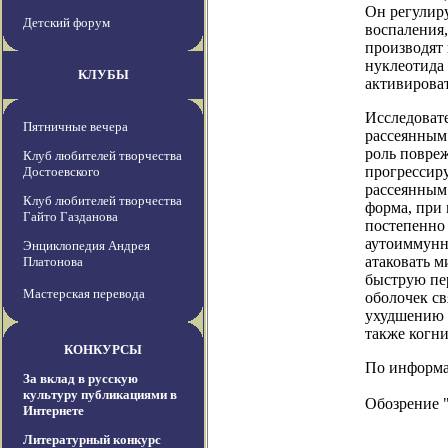
Он регулир
Детский форум
воспаления
производят
нуклеотида 
КЛУБЫ
активирова
Исследовате
Пятничные вечера
рассеянным 
роль повре
Клуб любителей творчества
прогрессир
Достоевского
рассеянным
Клуб любителей творчества
форма, при 
Гайто Газданова
постепенно
аутоиммунно
Энциклопедия Андрея
атаковать м
Платонова
быструю пе
Мастерская перевода
оболочек св
ухудшению 
также когн
КОНКУРСЫ
По информаци
За вклад в русскую
культуру публикациями в
Обозрение 
Интернете
Литературный конкурс