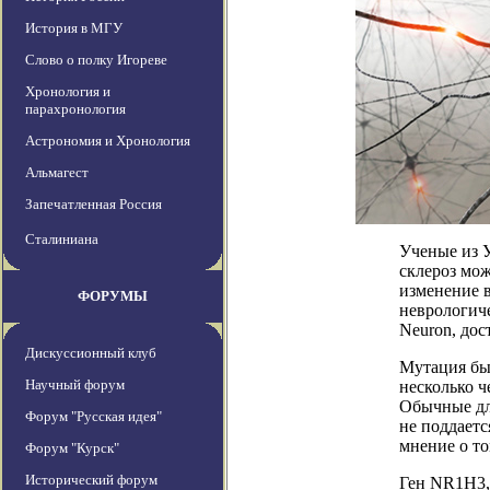
История в МГУ
Слово о полку Игореве
Хронология и
парахронология
Астрономия и Хронология
Альмагест
Запечатленная Россия
Сталиниана
Ученые из У
склероз мож
изменение 
ФОРУМЫ
неврологиче
Neuron, дос
Дискуссионный клуб
Мутация бы
Научный форум
несколько ч
Обычные дл
Форум "Русская идея"
не поддает
мнение о то
Форум "Курск"
Исторический форум
Ген NR1H3,