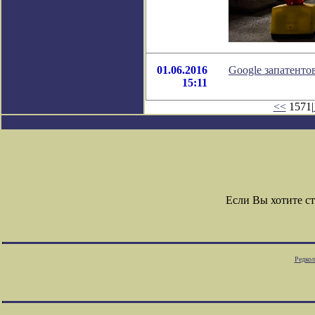
01.06.2016
Google запатенто
15:11
<<
1571|
Если Вы хотите с
Редкол