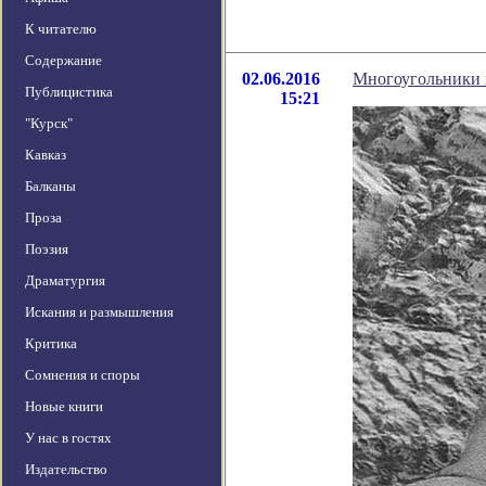
К читателю
Содержание
02.06.2016
Многоугольники 
Публицистика
15:21
"Курск"
Кавказ
Балканы
Проза
Поэзия
Драматургия
Искания и размышления
Критика
Сомнения и споры
Новые книги
У нас в гостях
Издательство