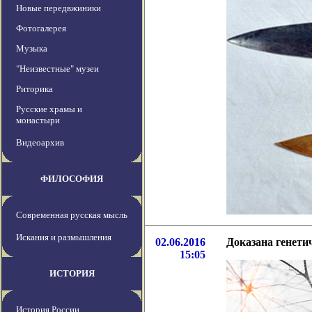
Новые передвжиники
Фотогалерея
Музыка
"Неизвестные" музеи
Риторика
Русские храмы и
монастыри
Видеоархив
ФИЛОСОФИЯ
Современная русская мысль
Искания и размышления
02.06.2016
Доказана генети
15:05
ИСТОРИЯ
История России