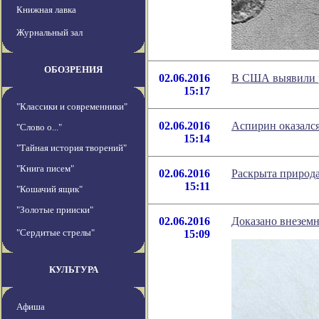
Книжная лавка
Журнальный зал
ОБОЗРЕНИЯ
02.06.2016
В США выявили р
15:17
"Классики и современники"
02.06.2016
Аспирин оказался
"Слово о..."
15:14
"Тайная история творений"
"Книга писем"
02.06.2016
Раскрыта природ
15:11
"Кошачий ящик"
"Золотые прииски"
02.06.2016
Доказано внезем
"Сердитые стрелы"
15:09
КУЛЬТУРА
Афиша