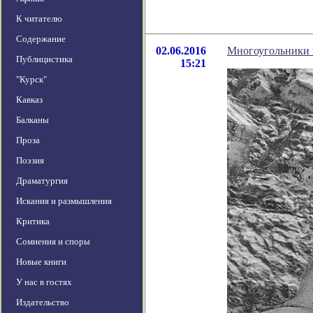
К читателю
Содержание
02.06.2016
Многоугольники 
Публицистика
15:21
"Курск"
Кавказ
Балканы
Проза
Поэзия
Драматургия
Искания и размышления
Критика
Сомнения и споры
Новые книги
У нас в гостях
Издательство