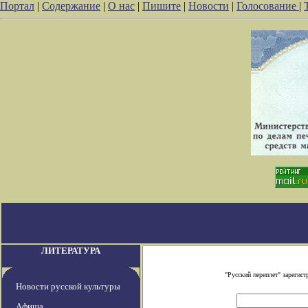
Портал
|
Содержание
|
О нас
|
Пишите
|
Новости
|
Голосование
|
ЛИТЕРАТУРА
"Русский переплет" зареги
Новости русской культуры
Афиша