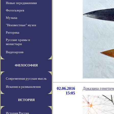
Новые передвжиники
Фотогалерея
Музыка
"Неизвестные" музеи
Риторика
Русские храмы и
монастыри
Видеоархив
ФИЛОСОФИЯ
Современная русская мысль
Искания и размышления
02.06.2016
Доказана генетич
15:05
ИСТОРИЯ
История России