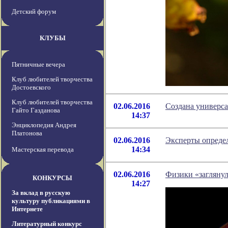
Детский форум
КЛУБЫ
Пятничные вечера
Клуб любителей творчества
Достоевского
Клуб любителей творчества
02.06.2016
Создана универса
Гайто Газданова
14:37
Энциклопедия Андрея
Платонова
02.06.2016
Эксперты опреде
14:34
Мастерская перевода
02.06.2016
Физики «заглянул
КОНКУРСЫ
14:27
За вклад в русскую
культуру публикациями в
Интернете
Литературный конкурс