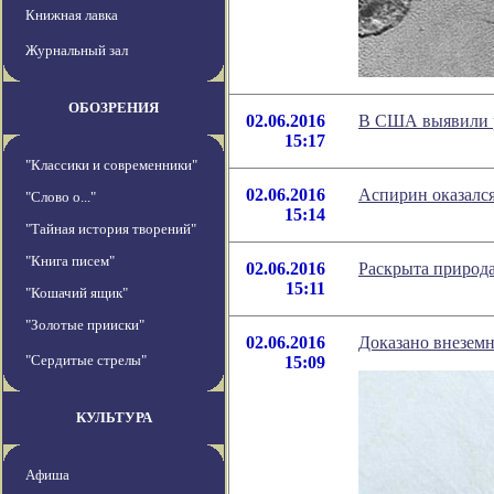
Книжная лавка
Журнальный зал
ОБОЗРЕНИЯ
02.06.2016
В США выявили р
15:17
"Классики и современники"
02.06.2016
Аспирин оказался
"Слово о..."
15:14
"Тайная история творений"
"Книга писем"
02.06.2016
Раскрыта природ
15:11
"Кошачий ящик"
"Золотые прииски"
02.06.2016
Доказано внезем
"Сердитые стрелы"
15:09
КУЛЬТУРА
Афиша