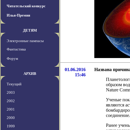
Читательский конкурс
Илья-Премия
ДЕТЯМ
Электронные пампасы
Фантастика
Форум
01.06.2016
Названа причина
АРХИВ
15:46
Планетолог
Текущий
образом вод
Nature Comm
2003
Ученые пок
2002
являются ас
2001
бомбардиров
соединение
2000
Ранее учены
1999