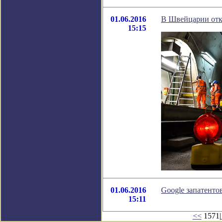
01.06.2016
В Швейцарии отк
15:15
01.06.2016
Google запатенто
15:11
<<
1571|