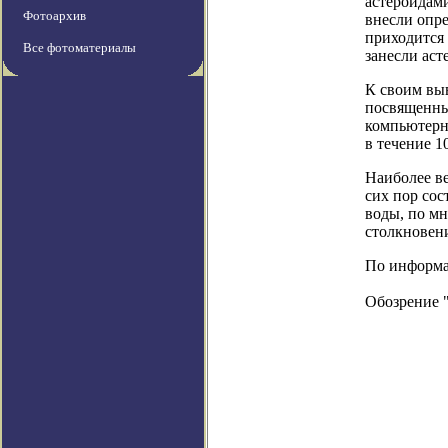
астероидами
Фотоархив
внесли опре
приходится 
Все фотоматериалы
занесли аст
К своим вы
посвященных
компьютерн
в течение 1
Наиболее ве
сих пор со
воды, по мн
столкновени
По информац
Обозрение 