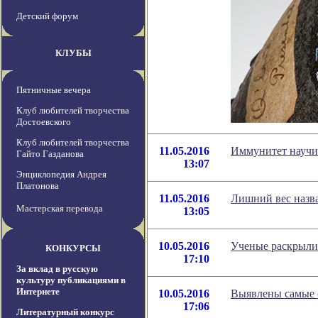
Детский форум
КЛУБЫ
Пятничные вечера
Клуб любителей творчества
Достоевского
Клуб любителей творчества
11.05.2016
Иммунитет научи
Гайто Газданова
13:07
Энциклопедия Андрея
Платонова
11.05.2016
Лишний вес назв
Мастерская перевода
13:05
10.05.2016
Ученые раскрыли 
КОНКУРСЫ
17:10
За вклад в русскую
культуру публикациями в
Интернете
10.05.2016
Выявлены самые 
17:06
Литературный конкурс