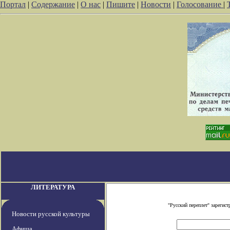
Портал
|
Содержание
|
О нас
|
Пишите
|
Новости
|
Голосование
|
ЛИТЕРАТУРА
"Русский переплет" зареги
Новости русской культуры
Афиша