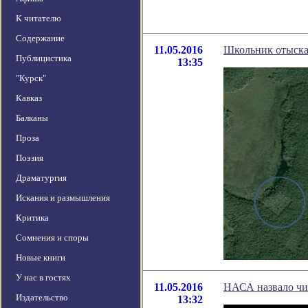
К читателю
Содержание
11.05.2016
Школьник отыска
Публицистика
13:35
"Курск"
Кавказ
Балканы
Проза
Поэзия
Драматургия
Искания и размышления
Критика
Сомнения и споры
Новые книги
У нас в гостях
11.05.2016
НАСА назвало чи
Издательство
13:32