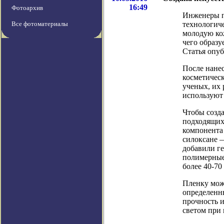
16:49
Фотоархив
Инженеры п
Все фотоматериалы
технологиче
молодую кож
чего образ
Статья опуб
После нанес
косметическ
ученых, их 
используют
Чтобы созда
подходящих 
компонента
силоксане 
добавили ге
полимерные 
более 40-70
Пленку мож
определенн
прочность и
светом при 