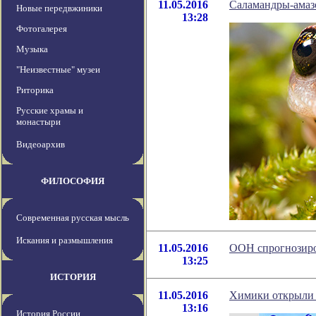
11.05.2016
Саламандры-амаз
Новые передвжиники
13:28
Фотогалерея
Музыка
"Неизвестные" музеи
Риторика
Русские храмы и
монастыри
Видеоархив
ФИЛОСОФИЯ
Современная русская мысль
Искания и размышления
11.05.2016
ООН спрогнозиро
13:25
ИСТОРИЯ
11.05.2016
Химики открыли 
13:16
История России