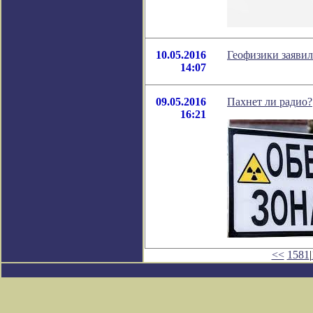
10.05.2016
Геофизики заявил
14:07
09.05.2016
Пахнет ли радио?
16:21
<<
1581
|