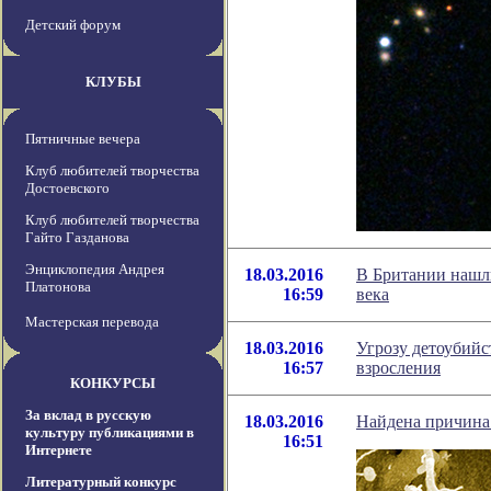
Детский форум
КЛУБЫ
Пятничные вечера
Клуб любителей творчества
Достоевского
Клуб любителей творчества
Гайто Газданова
Энциклопедия Андрея
18.03.2016
В Британии нашл
Платонова
16:59
века
Мастерская перевода
18.03.2016
Угрозу детоубийс
16:57
взросления
КОНКУРСЫ
За вклад в русскую
18.03.2016
Найдена причина
культуру публикациями в
16:51
Интернете
Литературный конкурс