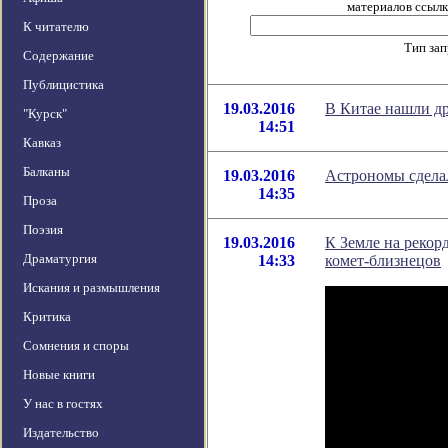
материалов ссылка
К читателю
Тип за
Содержание
Публицистика
19.03.2016
В Китае нашли д
"Курск"
14:51
Кавказ
Балканы
19.03.2016
Астрономы сдела
14:35
Проза
Поэзия
19.03.2016
К Земле на рекор
Драматургия
14:33
комет-близнецов
Искания и размышления
Критика
Сомнения и споры
Новые книги
У нас в гостях
Издательство