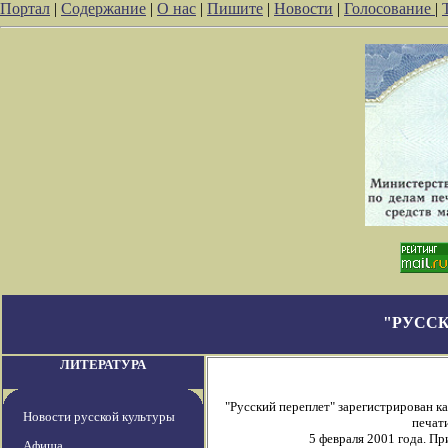
Портал
|
Содержание
|
О нас
|
Пишите
|
Новости
|
Голосование
|
"РУССК
ЛИТЕРАТУРА
"Русский переплет" зарегистрирован 
Новости русской культуры
печати
5 февраля 2001 года. П
Афиша