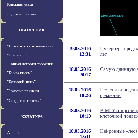
Книжная лавка
Журнальный зал
ОБОЗРЕНИЯ
"Классики и современники"
19.03.2016
Цукерберг предск
12:31
лет
"Слово о..."
"Тайная история творений"
18.03.2016
Cамую длинную з
"Книга писем"
20:17
"Кошачий ящик"
18.03.2016
Геологи определи
"Золотые прииски"
18:26
сражений
"Сердитые стрелы"
18.03.2016
В МГУ открыли р
18:13
клеточной подви
КУЛЬТУРА
18.03.2016
Нейронные «леса
Афиша
18:11