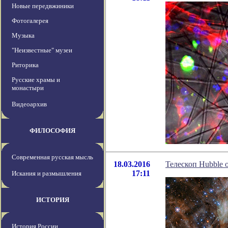
Новые передвжиники
Фотогалерея
Музыка
"Неизвестные" музеи
Риторика
Русские храмы и
монастыри
Видеоархив
ФИЛОСОФИЯ
Современная русская мысль
18.03.2016
Телескоп Hubble 
17:11
Искания и размышления
ИСТОРИЯ
История России