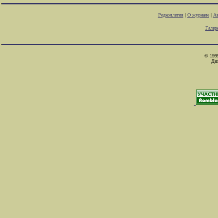
Редколлегия
|
О журнале
|
Ав
Галер
© 1999
Ди