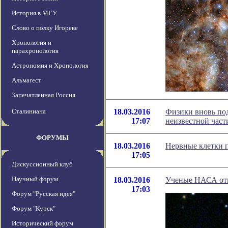
История в МГУ
Слово о полку Игореве
Хронология и
парахронология
Астрономия и Хронология
Альмагест
Запечатленная Россия
Сталиниана
18.03.2016
Физики вновь под
17:07
неизвестной час
ФОРУМЫ
18.03.2016
Нервные клетки 
17:05
Дискуссионный клуб
Научный форум
18.03.2016
Ученые НАСА отк
17:03
Форум "Русская идея"
Форум "Курск"
Исторический форум