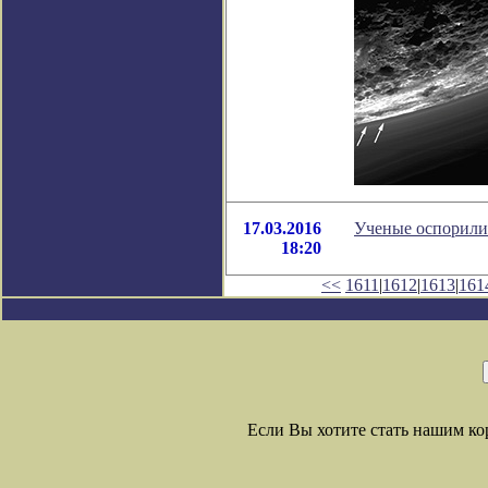
17.03.2016
Ученые оспорили 
18:20
<<
1611
|
1612
|
1613
|
161
Если Вы хотите стать нашим к