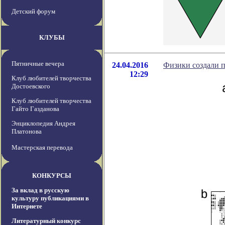
Детский форум
КЛУБЫ
Пятничные вечера
24.04.2016
Физики создали 
12:29
Клуб любителей творчества
Достоевского
Клуб любителей творчества
Гайто Газданова
Энциклопедия Андрея
Платонова
Мастерская перевода
КОНКУРСЫ
За вклад в русскую
культуру публикациями в
Интернете
Литературный конкурс