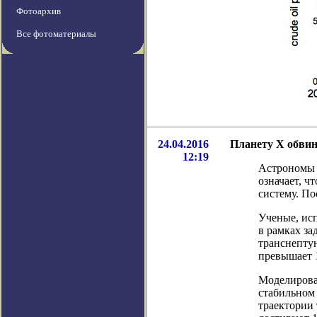
Фотоархив
Все фотоматериалы
24.04.2016
Планету Х обви
12:19
Астрономы 
означает, ч
систему. По
Ученые, ис
в рамках за
транснепту
превышает 
Моделирован
стабильном 
траектории 