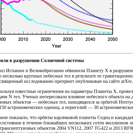
нили в разрушении Солнечной системы
из Испании и Великобритании обвинили Планету Х в разрушен
то несколько крупных небесных тел в результате ее гравитацион
священный исследованию препринт опубликован на сайте arXiv.
пользуя известные ограничения на параметры Планеты Х, прове
дачи N тел. Ученых интересовало влияние небесного объекта на
новых объектов — небесных тел, находящихся за орбитой Нептун
150 астрономических единиц, а перигелий — 30 астрономически
ие показало, что орбиты карликовой планеты Седна и кандидат
состоянии в течение ближайших нескольких сотен миллионов ле
транснептуновых объектов 2004 VN112, 2007 TG422 и 2013 RF98