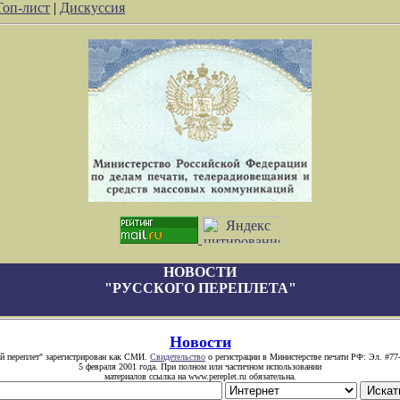
Топ-лист
|
Дискуссия
НОВОСТИ
"РУССКОГО ПЕРЕПЛЕТА"
Новости
й переплет" зарегистрирован как СМИ.
Свидетельство
о регистрации в Министерстве печати РФ: Эл. #77
5 февраля 2001 года. При полном или частичном использовании
материалов ссылка на www.pereplet.ru обязательна.