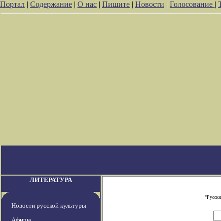
Портал
|
Содержание
|
О нас
|
Пишите
|
Новости
|
Голосование
|
ЛИТЕРАТУРА
"Русски
Новости русской культуры
Афиша