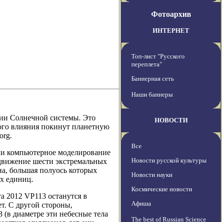
Фотоархив
ИНТЕРНЕТ
Топ-лист "Русского
переплета"
Баннерная сеть
Наши баннеры
ии Солнечной системы. Это
НОВОСТИ
ного влияния покинут планетную
org.
Все
ли компьютерное моделирование
Новости русской культуры
 движение шести экстремальных
а, большая полуось которых
Новости науки
х единиц.
Космические новости
а 2012 VP113 останутся в
Афиша
т. С другой стороны,
 (в диаметре эти небесные тела
The best of Russian Science