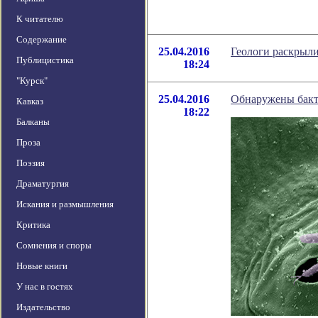
К читателю
Содержание
25.04.2016
Геологи раскрыли
Публицистика
18:24
"Курск"
25.04.2016
Обнаружены бакт
Кавказ
18:22
Балканы
Проза
Поэзия
Драматургия
Искания и размышления
Критика
Сомнения и споры
Новые книги
У нас в гостях
Издательство