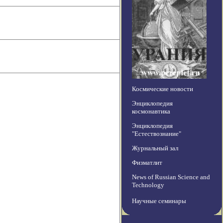
Космические новости
Энциклопедия
космонавтика
Энциклопедия
"Естествознание"
Журнальный зал
Физматлит
News of Russian Science and
Technology
Научные семинары