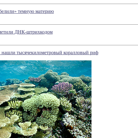
белили» темную материю
етили ДНК-штрихкодом
и нашли тысячекилометровый коралловый риф