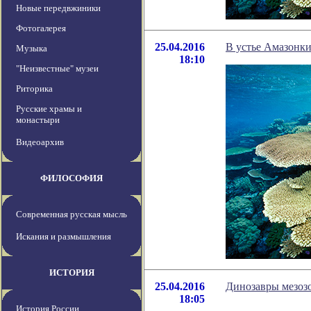
Новые передвжиники
Фотогалерея
25.04.2016
В устье Амазонк
Музыка
18:10
"Неизвестные" музеи
Риторика
Русские храмы и
монастыри
Видеоархив
ФИЛОСОФИЯ
Современная русская мысль
Искания и размышления
ИСТОРИЯ
25.04.2016
Динозавры мезозо
18:05
История России