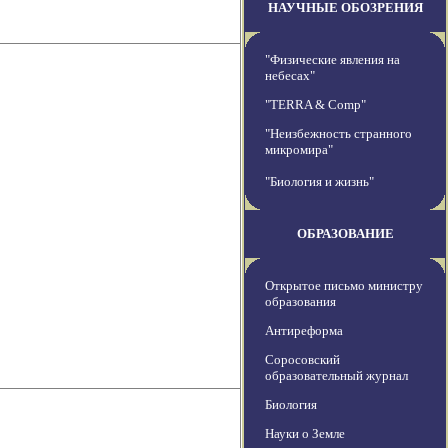
НАУЧНЫЕ ОБОЗРЕНИЯ
"Физические явления на
небесах"
"TERRA & Comp"
"Неизбежность странного
микромира"
"Биология и жизнь"
ОБРАЗОВАНИЕ
Открытое письмо министру
образования
Антиреформа
Соросовский
образовательный журнал
Биология
Науки о Земле