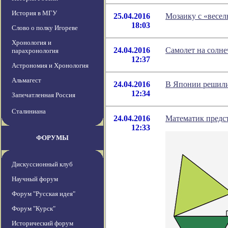
История в МГУ
25.04.2016
Мозаику с «весе
18:03
Слово о полку Игореве
Хронология и
24.04.2016
Самолет на солне
парахронология
12:37
Астрономия и Хронология
Альмагест
24.04.2016
В Японии решили
12:34
Запечатленная Россия
Сталиниана
24.04.2016
Математик предст
12:33
ФОРУМЫ
Дискуссионный клуб
Научный форум
Форум "Русская идея"
Форум "Курск"
Исторический форум