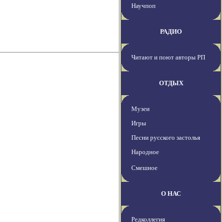
Научпоп
РАДИО
Читают и поют авторы РП
ОТДЫХ
Музеи
Игры
Песни русского застолья
Народное
Смешное
О НАС
Редколлегия