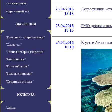
Книжная лавка
25.04.2016
Астрофизики «от
Журнальный зал
18:18
ОБОЗРЕНИЯ
25.04.2016
ГМО-дрожжи пом
18:15
"Классики и современники"
25.04.2016
В устье Амазонк
"Слово о..."
18:10
"Тайная история творений"
"Книга писем"
"Кошачий ящик"
"Золотые прииски"
"Сердитые стрелы"
КУЛЬТУРА
Афиша