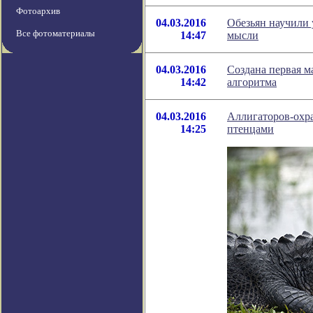
Фотоархив
04.03.2016
Обезьян научили 
Все фотоматериалы
14:47
мысли
04.03.2016
Создана первая м
14:42
алгоритма
04.03.2016
Аллигаторов-охр
14:25
птенцами