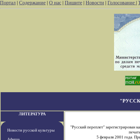
Портал
|
Содержание
|
О нас
|
Пишите
|
Новости
|
Голосование
|
"РУССК
ЛИТЕРАТУРА
"Русский переплет" зарегистрирован 
Новости русской культуры
печати
5 февраля 2001 года. П
Афиша