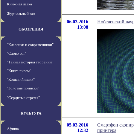
Книжная лавка
Журнальный зал
06.03.2016
Нобелевский лау
13:08
ОБОЗРЕНИЯ
"Классики и современники"
"Слово о..."
"Тайная история творений"
"Книга писем"
"Кошачий ящик"
"Золотые прииски"
"Сердитые стрелы"
КУЛЬТУРА
05.03.2016
Смартфон скопиро
Афиша
12:32
принтера