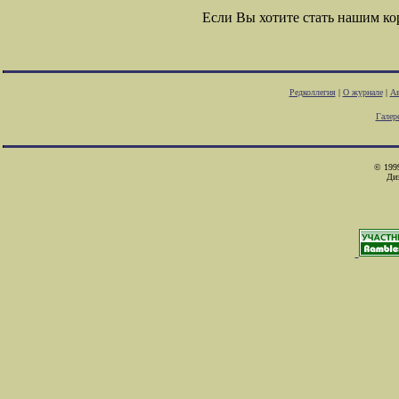
Если Вы хотите стать нашим к
Редколлегия
|
О журнале
|
Ав
Галер
© 1999
Ди