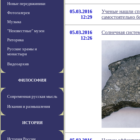
Новые передвжиники
05.03.2016
Ученые нашли сп
Фотогалерея
12:29
самостоятельно б
Музыка
"Неизвестные" музеи
05.03.2016
Солнечная систем
12:26
Риторика
Русские храмы и
монастыри
Видеоархив
ФИЛОСОФИЯ
Современная русская мысль
Искания и размышления
ИСТОРИЯ
История России