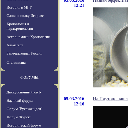
05.03.2016
Назван эффектив
12:21
История в МГУ
Слово о полку Игореве
Хронология и
парахронология
Астрономия и Хронология
Альмагест
Запечатленная Россия
Сталиниана
ФОРУМЫ
Дискуссионный клуб
05.03.2016
На Плутоне нашл
Научный форум
12:16
Форум "Русская идея"
Форум "Курск"
Исторический форум