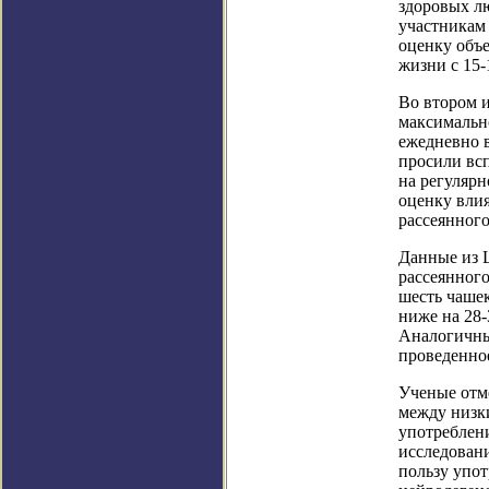
здоровых л
участникам
оценку объ
жизни с 15-1
Во втором 
максимально
ежедневно 
просили всп
на регулярн
оценку влия
рассеянного
Данные из 
рассеянного
шесть чашек
ниже на 28-
Аналогичны
проведенно
Ученые отме
между низки
употреблен
исследован
пользу упо