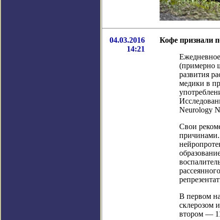
04.03.2016
Кофе признали 
14:21
Ежедневное 
(примерно 
развития ра
медики в п
употреблен
Исследовани
Neurology Ne
Свои реком
причинами.
нейропроте
образовани
воспалител
рассеянного
репрезента
В первом н
склерозом 
втором — 11