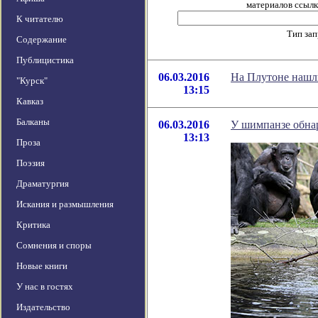
материалов ссылка
К читателю
Тип за
Содержание
Публицистика
06.03.2016
На Плутоне нашл
"Курск"
13:15
Кавказ
Балканы
06.03.2016
У шимпанзе обна
13:13
Проза
Поэзия
Драматургия
Искания и размышления
Критика
Сомнения и споры
Новые книги
У нас в гостях
Издательство