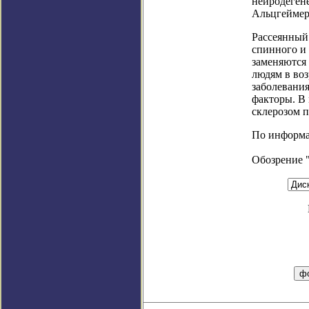
нейродеген
Альцгеймер
Рассеянный 
спинного и 
заменяются 
людям в воз
заболевани
факторы. В
склерозом 
По информаци
Обозрение 