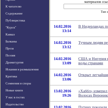
материалов ссыл
К читателю
Тип 
Содержание
Публицистика
14.02.2016
В Нидерландах по
"Курск"
13:14
Кавказ
Балканы
14.02.2016
Тучным людям ре
13:12
Проза
Поэзия
14.02.2016
США и Нигерия 
Драматургия
13:09
воды странами
Искания и размышления
14.02.2016
Открыт легчайши
Критика
13:06
Сомнения и споры
Новые книги
13.02.2016
«Хаббл» измерил
19:26
Волосах Вероник
У нас в гостях
Издательство
13.02.2016
Путину показали 