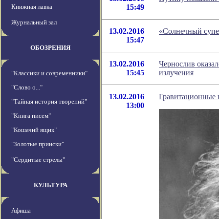
Книжная лавка
15:49
Журнальный зал
13.02.2016
«Солнечный супе
15:47
ОБОЗРЕНИЯ
13.02.2016
Чернослив оказал
15:45
излучения
"Классики и современники"
"Слово о..."
13.02.2016
Гравитационные 
"Тайная история творений"
13:00
"Книга писем"
"Кошачий ящик"
"Золотые прииски"
"Сердитые стрелы"
КУЛЬТУРА
Афиша