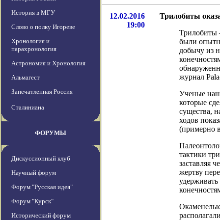
История в МГУ
12.02.2016
Трилобиты оказ
19:00
Слово о полку Игореве
Трилобиты 
Хронология и
были опытн
парахронология
добычу из 
конечностя
Астрономия и Хронология
обнаруженн
журнал Palae
Альмагест
Запечатленная Россия
Ученые наш
которые сде
Сталиниана
существа, 
ходов показ
(примерно в
ФОРУМЫ
Палеонтолог
тактики тр
Дискуссионный клуб
заставляя ч
жертву пер
Научный форум
удерживать
Форум "Русская идея"
конечностя
Форум "Курск"
Окаменелые
располагали
Исторический форум