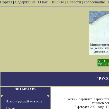
Портал
|
Содержание
|
О нас
|
Пишите
|
Новости
|
Голосование
|
"РУС
ЛИТЕРАТУРА
"Русский переплет" зарегист
Новости русской культуры
Министерств
5 февраля 2001 года. 
Афиша