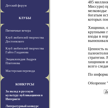
485 миллион
Детский форум
Миссури) пр
мелководье
богатым ис
КЛУБЫ
которых по
Хищники, о
Пятничные вечера
крупными г
входы в но
Клуб любителей творчества
вынюхивали
Достоевского
Клуб любителей творчества
Ценность на
Гайто Газданова
палеонтоло
стратегии.
Энциклопедия Андрея
хищников и
Платонова
всего следа
Мастерская перевода
По информаци
Обозрение 
КОНКУРСЫ
За вклад в русскую
культуру публикациями в
Интернете
Литературный конкурс