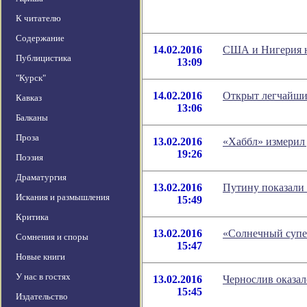
К читателю
Содержание
14.02.2016
США и Нигерия н
Публицистика
13:09
"Курск"
14.02.2016
Открыт легчайши
Кавказ
13:06
Балканы
Проза
13.02.2016
«Хаббл» измерил
19:26
Поэзия
Драматургия
13.02.2016
Путину показали 
Искания и размышления
15:49
Критика
13.02.2016
«Солнечный супе
Сомнения и споры
15:47
Новые книги
У нас в гостях
13.02.2016
Чернослив оказал
15:45
Издательство