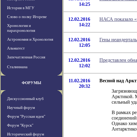
14:25
История в МГУ
Слово о полку Игореве
12.02.2016
НАСА показало «
14:22
Хронология и
парахронология
Астрономия и Хронология
12.02.2016
Гены неандерталь
12:05
Альмагест
Запечатленная Россия
12.02.2016
Представлен обн
12:02
Сталиниана
11.02.2016
Весной над Аркт
ФОРУМЫ
20:32
Загрязняющ
Арктикой. М
Дискуссионный клуб
сильный уда
Научный форум
В рамках р
Форум "Русская идея"
соединений 
Однако хими
Форум "Курск"
Антарктико
Исторический форум