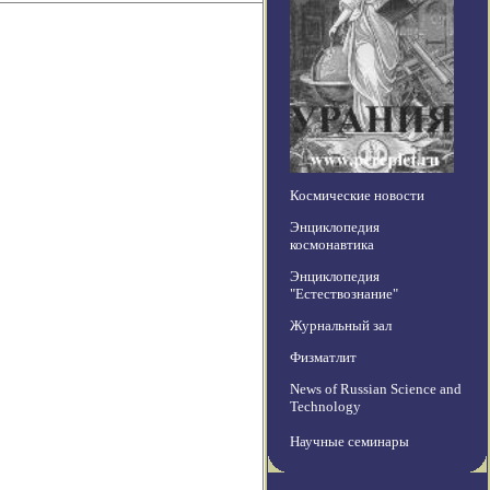
Космические новости
Энциклопедия
космонавтика
Энциклопедия
"Естествознание"
Журнальный зал
Физматлит
News of Russian Science and
Technology
Научные семинары