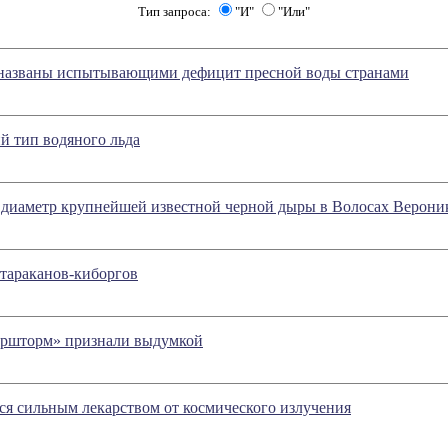
Тип запроса:
"И"
"Или"
азваны испытывающими дефицит пресной воды странами
й тип водяного льда
 диаметр крупнейшей известной черной дыры в Волосах Верони
тараканов-киборгов
ршторм» признали выдумкой
ся сильным лекарством от космического излучения