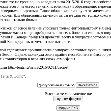
ике это не грозило, но холодная зима 2015-2016 года способств
режде всего, из естественных источников) и образованию перел
д северными широтами. Такие облака катализируют химические 
 озона. Для образования крупной дыры не хватает только яркого
ет значительно больше.
рктикой опасное явление угрожает только фитопланктону в Севе
душные массы могут дрейфовать южнее, к более населенным шир
разии и Канады придется провести весну в ультрафиолетовом и
ой Калифорнии, отмечают климатологи.
лой сдерживает проникновение ультрафиолетовых лучей в нижн
 Земли. Однако молекула озона крайне нестабильна и быстро ра
 катализаторов в верхних слоях атмосферы.
и http://lenta.ru/news/2016/02/11/ozone/
"
Terra & Comp
".
Выскажите свое мнение на: