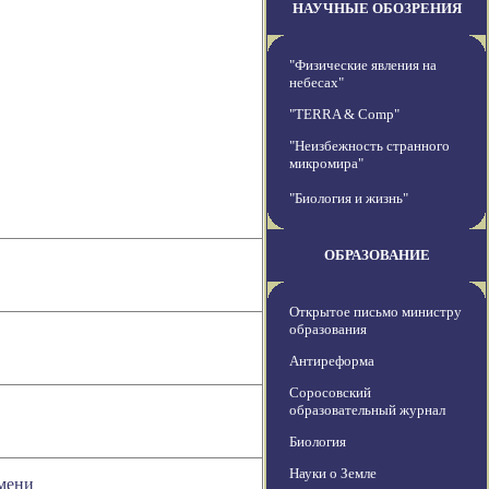
НАУЧНЫЕ ОБОЗРЕНИЯ
"Физические явления на
небесах"
"TERRA & Comp"
"Неизбежность странного
микромира"
"Биология и жизнь"
ОБРАЗОВАНИЕ
Открытое письмо министру
образования
Антиреформа
Соросовский
образовательный журнал
Биология
Науки о Земле
емени