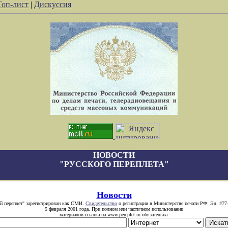
Топ-лист
|
Дискуссия
НОВОСТИ
"РУССКОГО ПЕРЕПЛЕТА"
Новости
й переплет" зарегистрирован как СМИ.
Свидетельство
о регистрации в Министерстве печати РФ: Эл. #77
5 февраля 2001 года. При полном или частичном использовании
материалов ссылка на www.pereplet.ru обязательна.