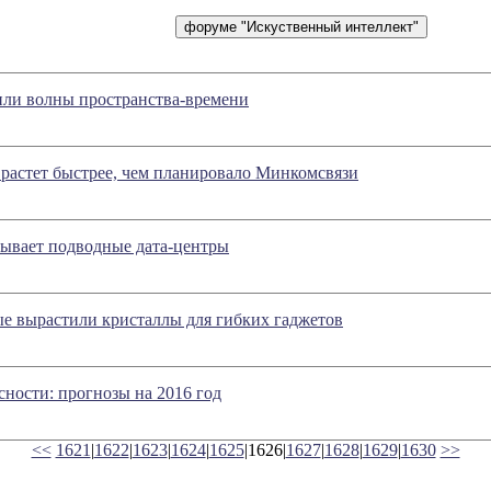
ли волны пространства-времени
растет быстрее, чем планировало Минкомсвязи
атывает подводные дата-центры
е вырастили кристаллы для гибких гаджетов
ности: прогнозы на 2016 год
<<
1621
|
1622
|
1623
|
1624
|
1625
|1626|
1627
|
1628
|
1629
|
1630
>>