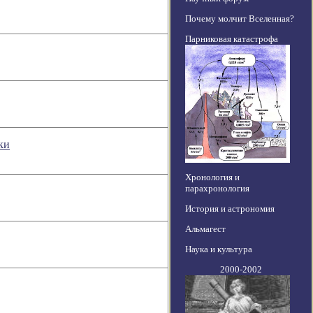
Почему молчит Вселенная?
Парниковая катастрофа
ки
Хронология и
парахронология
История и астрономия
Альмагест
Наука и культура
2000-2002