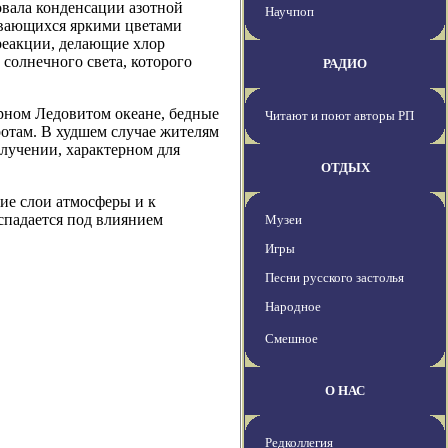
овала конденсации азотной
Научпоп
ивающихся яркими цветами
реакции, делающие хлор
 солнечного света, которого
РАДИО
рном Ледовитом океане, бедные
Читают и поют авторы РП
отам. В худшем случае жителям
злучении, характерном для
ОТДЫХ
ие слои атмосферы и к
спадается под влиянием
Музеи
Игры
Песни русского застолья
Народное
Смешное
О НАС
Редколлегия