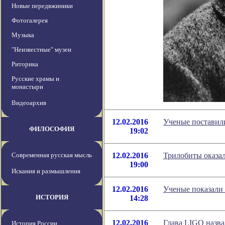
Новые передвжиники
Фотогалерея
Музыка
"Неизвестные" музеи
Риторика
Русские храмы и
монастыри
Видеоархив
12.02.2016
Ученые поставил
ФИЛОСОФИЯ
19:02
Современная русская мысль
12.02.2016
Трилобиты оказа
19:00
Искания и размышления
12.02.2016
Ученые показали 
ИСТОРИЯ
14:28
12.02.2016
Глава LIGO назва
История России