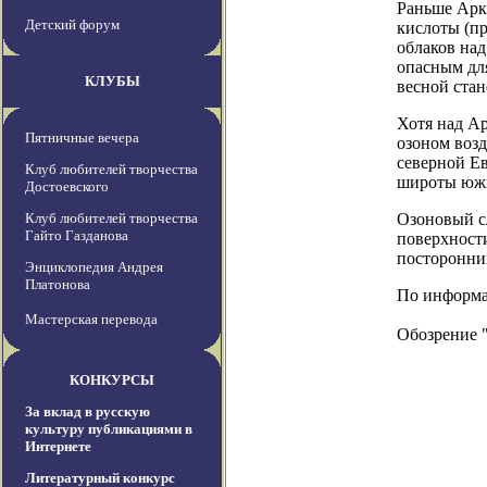
Раньше Аркт
Детский форум
кислоты (п
облаков на
опасным для
КЛУБЫ
весной стан
Хотя над А
Пятничные вечера
озоном воз
северной Ев
Клуб любителей творчества
широты южн
Достоевского
Клуб любителей творчества
Озоновый с
Гайто Газданова
поверхности
посторонних
Энциклопедия Андрея
Платонова
По информаци
Мастерская перевода
Обозрение 
КОНКУРСЫ
За вклад в русскую
культуру публикациями в
Интернете
Литературный конкурс