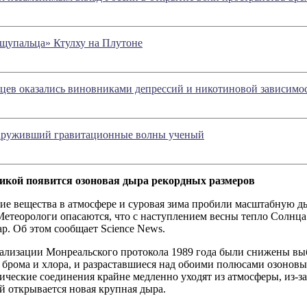
щупальца» Ктулху на Плутоне
цев оказались виновниками депрессий и никотиновой зависимо
аруживший гравитационные волны ученый
икой появится озоновая дыра рекордных размеров
ие вещества в атмосфере и суровая зима пробили масштабную ды
етеорологи опасаются, что с наступлением весны тепло Солнца
р. Об этом сообщает Science News.
еализации Монреальского протокола 1989 года были снижены вы
брома и хлора, и разраставшиеся над обоими полюсами озоновые
ческие соединения крайне медленно уходят из атмосферы, из-за
й открывается новая крупная дыра.