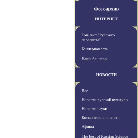
Фотоархив
ИНТЕРНЕТ
Топ-лист "Русского
переплета"
Баннерная сеть
Наши баннеры
НОВОСТИ
Все
Новости русской культуры
Новости науки
Космические новости
Афиша
The best of Russian Science