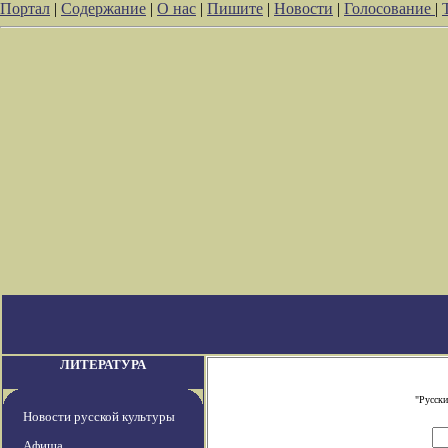
Портал
|
Содержание
|
О нас
|
Пишите
|
Новости
|
Голосование
|
ЛИТЕРАТУРА
"Русски
Новости русской культуры
Афиша