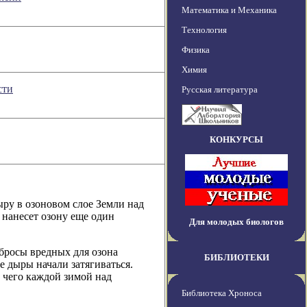
Математика и Механика
Технология
Физика
Химия
сти
Русская литература
КОНКУРСЫ
ру в озоновом слое Земли над
 нанесет озону еще один
Для молодых биологов
бросы вредных для озона
БИБЛИОТЕКИ
 дыры начали затягиваться.
 чего каждой зимой над
Библиотека Хроноса