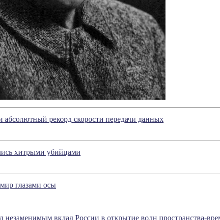
и абсолютный рекорд скорости передачи данных
лись хитрыми убийцами
мир глазами осы
л незаменимым вклад России в открытие волн пространства-вр