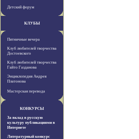
Детский форум
КЛУБЫ
Пятничные вечера
Клуб любителей творчества
Достоевского
Клуб любителей творчества
Гайто Газданова
Энциклопедия Андрея
Платонова
Мастерская перевода
КОНКУРСЫ
За вклад в русскую
культуру публикациями в
Интернете
Литературный конкурс