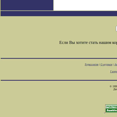
Если Вы хотите стать нашим к
Редколлегия
|
О журнале
|
Ав
Галер
© 1999
Ди