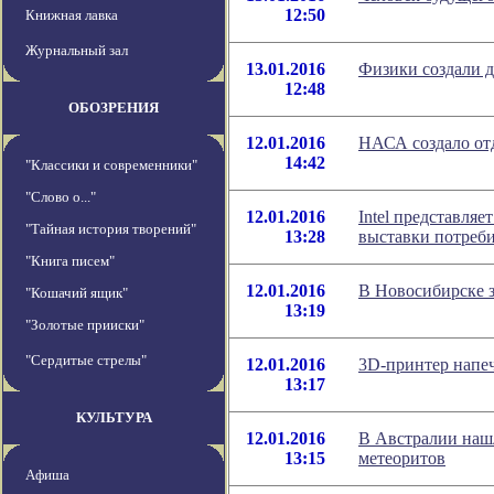
12:50
Книжная лавка
Журнальный зал
13.01.2016
Физики создали 
12:48
ОБОЗРЕНИЯ
12.01.2016
НАСА создало от
14:42
"Классики и современники"
"Слово о..."
12.01.2016
Intel представля
"Тайная история творений"
13:28
выставки потреб
"Книга писем"
12.01.2016
В Новосибирске 
"Кошачий ящик"
13:19
"Золотые прииски"
"Сердитые стрелы"
12.01.2016
3D-принтер напе
13:17
КУЛЬТУРА
12.01.2016
В Австралии наш
13:15
метеоритов
Афиша