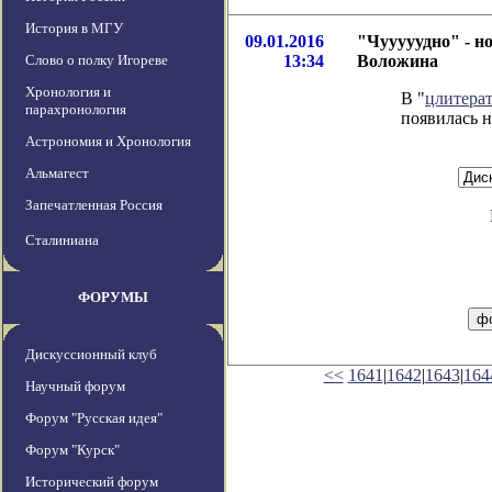
История в МГУ
09.01.2016
"Чууууудно" - н
Слово о полку Игореве
13:34
Воложина
Хронология и
В "
цлитера
парахронология
появилась н
Астрономия и Хронология
Альмагест
Запечатленная Россия
Сталиниана
ФОРУМЫ
Дискуссионный клуб
<<
1641
|
1642
|
1643
|
164
Научный форум
Форум "Русская идея"
Форум "Курск"
Исторический форум