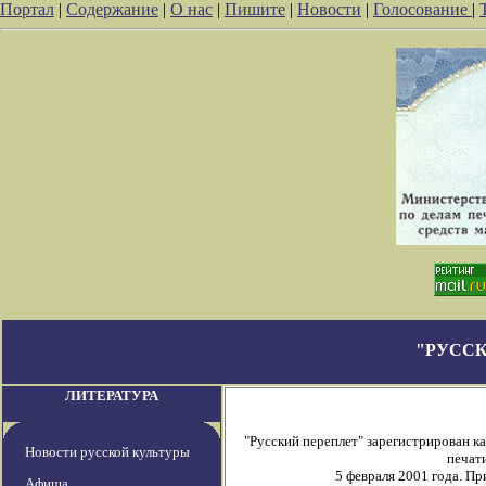
Портал
|
Содержание
|
О нас
|
Пишите
|
Новости
|
Голосование
|
"РУССК
ЛИТЕРАТУРА
"Русский переплет" зарегистрирован 
Новости русской культуры
печати
5 февраля 2001 года. П
Афиша