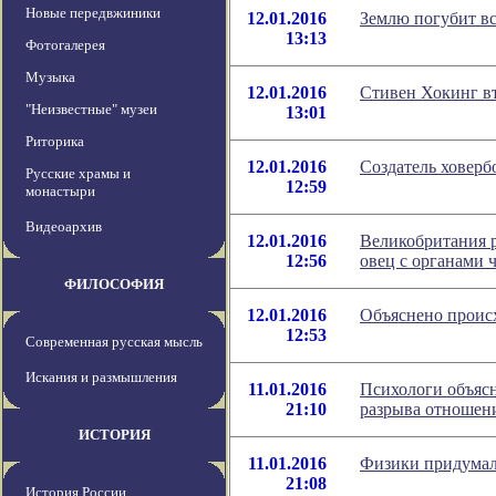
Новые передвжиники
12.01.2016
Землю погубит в
13:13
Фотогалерея
Музыка
12.01.2016
Стивен Хокинг вт
"Неизвестные" музеи
13:01
Риторика
12.01.2016
Создатель ховерб
Русские храмы и
12:59
монастыри
Видеоархив
12.01.2016
Великобритания 
12:56
овец с органами 
ФИЛОСОФИЯ
12.01.2016
Объяснено проис
12:53
Современная русская мысль
Искания и размышления
11.01.2016
Психологи объяс
21:10
разрыва отношен
ИСТОРИЯ
11.01.2016
Физики придумал
21:08
История России