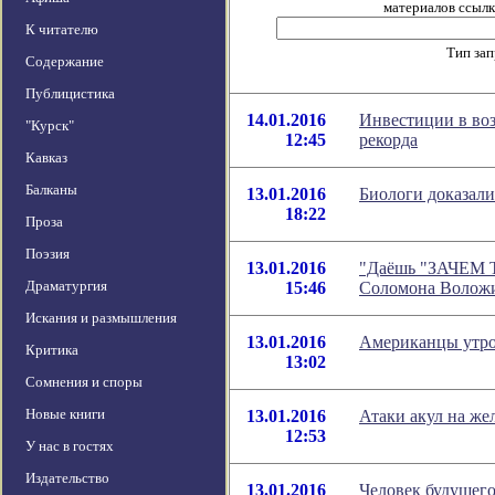
материалов ссылка
К читателю
Тип за
Содержание
Публицистика
14.01.2016
Инвестиции в во
"Курск"
12:45
рекорда
Кавказ
Балканы
13.01.2016
Биологи доказали
18:22
Проза
Поэзия
13.01.2016
"Даёшь "ЗАЧЕМ Т
Драматургия
15:46
Соломона Волож
Искания и размышления
13.01.2016
Американцы утр
Критика
13:02
Сомнения и споры
Новые книги
13.01.2016
Атаки акул на же
12:53
У нас в гостях
Издательство
13.01.2016
Человек будущего