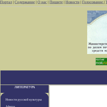
Портал
|
Содержание
|
О нас
|
Пишите
|
Новости
|
Голосование
|
ЛИТЕРАТУРА
Новости русской культуры
Афиша