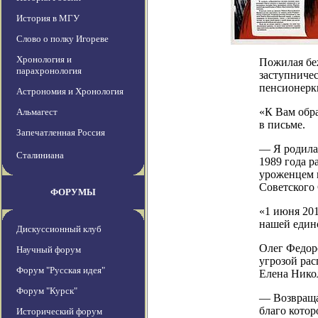
История в МГУ
Слово о полку Игореве
Хронология и
Пожилая бе
парахронология
заступниче
пенсионерк
Астрономия и Хронология
«К Вам обра
Альмагест
в письме.
Запечатленная Россия
— Я родилас
Сталиниана
1989 года р
уроженцем г
Советского 
ФОРУМЫ
«1 июня 201
нашей един
Дискуссионный клуб
Олег Федоро
Научный форум
угрозой рас
Форум "Русская идея"
Елена Нико
Форум "Курск"
— Возвращая
благо котор
Исторический форум