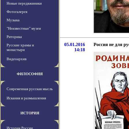
Новые передвжиники
Фотогалерея
Музыка
"Неизвестные" музеи
Риторика
05.01.2016
Россия не для р
Русские храмы и
14:18
монастыри
Видеоархив
ФИЛОСОФИЯ
Современная русская мысль
Искания и размышления
ИСТОРИЯ
История России