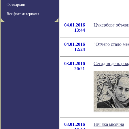
Фотоархив
Все фотоматериалы
04.01.2016
Цукерберг объяви
13:44
04.01.2016
"Отчего стало ме
12:24
03.01.2016
Сегодня день рож
20:21
03.01.2016
Нiч яка мiсячна