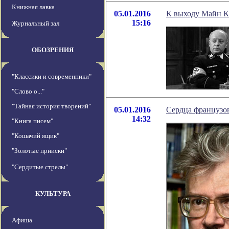
Книжная лавка
05.01.2016
К выходу Майн К
15:16
Журнальный зал
ОБОЗРЕНИЯ
"Классики и современники"
"Слово о..."
"Тайная история творений"
05.01.2016
Сердца французов
14:32
"Книга писем"
"Кошачий ящик"
"Золотые прииски"
"Сердитые стрелы"
КУЛЬТУРА
Афиша