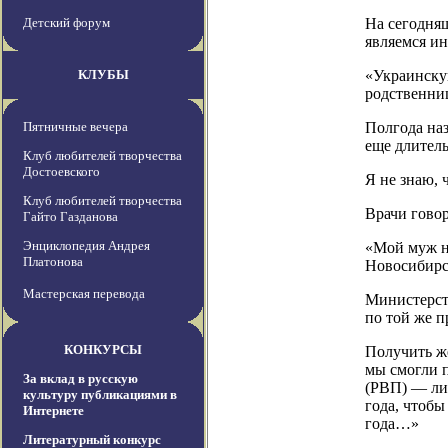
Детский форум
На сегодня
являемся и
КЛУБЫ
«Украинску
родственни
Пятничные вечера
Полгода наз
еще длител
Клуб любителей творчества
Достоевского
Я не знаю, 
Клуб любителей творчества
Врачи говор
Гайто Газданова
Энциклопедия Андрея
«Мой муж н
Платонова
Новосибирс
Мастерская перевода
Министерств
по той же 
КОНКУРСЫ
Получить ж
мы смогли п
За вклад в русскую
(РВП) — лиш
культуру публикациями в
года, чтобы
Интернете
года…»
Литературный конкурс