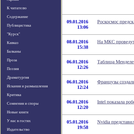
К читателю
Содержание
09.01.2016
Роскосмос предс
Публицистика
13:06
"Курск"
08.01.2016
На МКС проведут 
Кавказ
15:38
Балканы
Проза
06.01.2016
Таблица Менделе
12:26
Поэзия
Драматургия
06.01.2016
Французы создал
Искания и размышления
12:24
Критика
06.01.2016
Intel показала р
Сомнения и споры
12:20
Новые книги
У нас в гостях
05.01.2016
Nvidia представи
19:58
Издательство