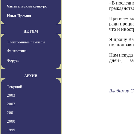
«В последн
Читательский конкурс
гражданств
Илья-Премия
При всем мо
ради процве
что и иност
ДЕТЯМ
Я прошу Вас
Электронные пампасы
полноправн
Фантастика
Нам некуда 
дней», — за
Форум
АРХИВ
Текущий
Владимир С
2003
2002
2001
2000
1999