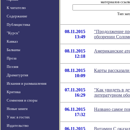
материалов ссылка
К читателю
Тип за
Содержание
Публицистика
08.11.2015
"Продолжение пре
"Курск"
13:49
обозрении Солом
Кавказ
Балканы
08.11.2015
Американские ате
12:18
Проза
Поэзия
08.11.2015
Карты рассказали
Драматургия
10:09
Искания и размышления
07.11.2015
"Как увидеть в де
Критика
16:29
литературном об
Сомнения и споры
Новые книги
06.11.2015
Названо самое по
17:32
У нас в гостях
Издательство
06.11.2015
Витамин С оказа