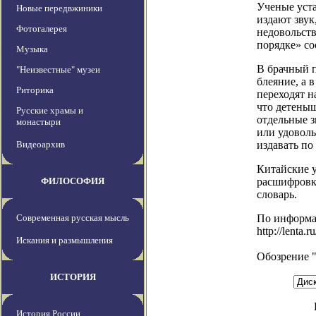
Ученые уста
Новые передвжиники
издают звук
Фотогалерея
недовольства
порядке» с
Музыка
В брачный 
"Неизвестные" музеи
блеяние, а 
Риторика
переходят н
что детеныш
Русские храмы и
отдельные з
монастыри
или удоволь
Видеоархив
издавать по
Китайские 
ФИЛОСОФИЯ
расшифровко
словарь.
Современная русская мысль
По информ
http://lenta
Искания и размышления
Обозрение 
ИСТОРИЯ
История России