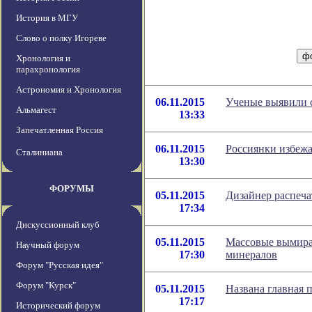
История в МГУ
Слово о полку Игореве
Хронология и
парахронология
Астрономия и Хронология
06.11.2015
Ученые выявили 
Альмагест
13:33
Запечатленная Россия
06.11.2015
Россиянки избежа
Сталиниана
13:30
ФОРУМЫ
05.11.2015
Дизайнер распеча
17:34
Дискуссионный клуб
05.11.2015
Массовые вымира
Научный форум
17:30
минералов
Форум "Русская идея"
Форум "Курск"
05.11.2015
Названа главная 
17:17
Исторический форум