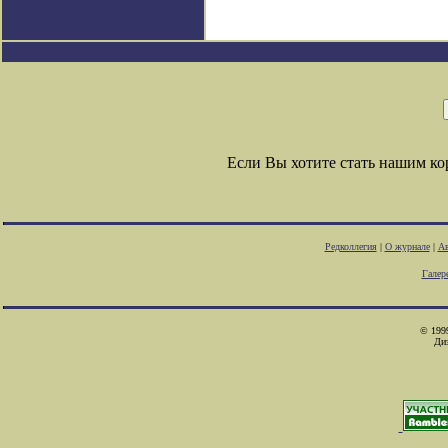
Если Вы хотите стать нашим к
Редколлегия
|
О журнале
|
Ав
Галер
© 1999
Ди