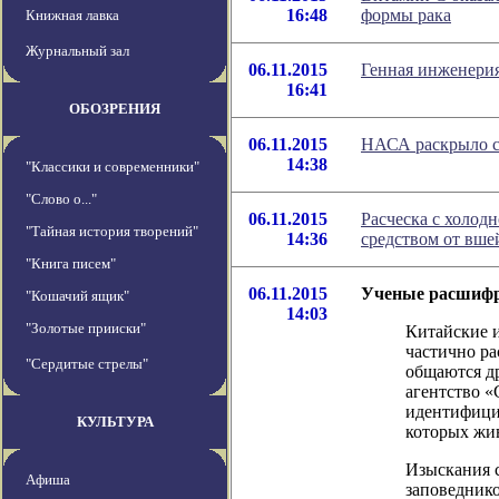
16:48
формы рака
Книжная лавка
Журнальный зал
06.11.2015
Генная инженерия
16:41
ОБОЗРЕНИЯ
06.11.2015
НАСА раскрыло с
14:38
"Классики и современники"
"Слово о..."
06.11.2015
Расческа с холод
"Тайная история творений"
14:36
средством от вше
"Книга писем"
06.11.2015
Ученые расшифр
"Кошачий ящик"
14:03
"Золотые прииски"
Китайские и
частично ра
"Сердитые стрелы"
общаются др
агентство «
идентифици
КУЛЬТУРА
которых жи
Изыскания с
Афиша
заповедник