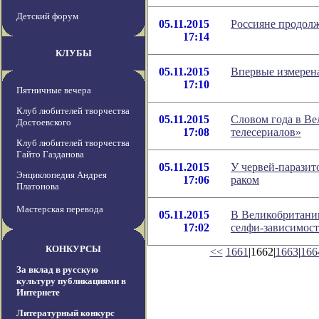
Детский форум
05.11.2015
Россияне продол
17:14
КЛУБЫ
05.11.2015
Впервые измерена
17:10
Пятничные вечера
Клуб любителей творчества
05.11.2015
Словом года в Ве
Достоевского
17:08
телесериалов»
Клуб любителей творчества
Гайто Газданова
05.11.2015
У червей-паразит
Энциклопедия Андрея
17:06
раком
Платонова
Мастерская перевода
05.11.2015
В Великобритании
17:02
селфи-зависимос
КОНКУРСЫ
<<
1661
|1662|
1663
|
166
За вклад в русскую
культуру публикациями в
Интернете
Литературный конкурс