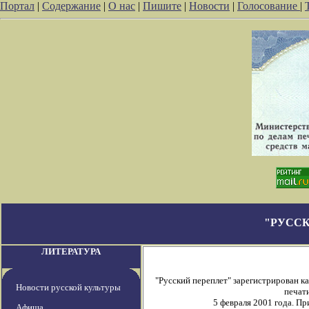
Портал
|
Содержание
|
О нас
|
Пишите
|
Новости
|
Голосование
|
"РУССК
ЛИТЕРАТУРА
"Русский переплет" зарегистрирован 
Новости русской культуры
печати
5 февраля 2001 года. П
Афиша