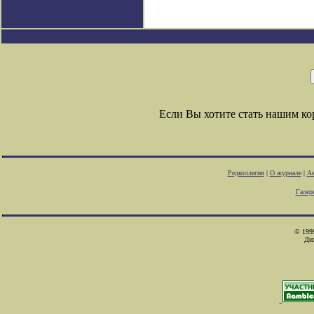
Если Вы хотите стать нашим к
Редколлегия
|
О журнале
|
Ав
Галер
© 1999
Ди