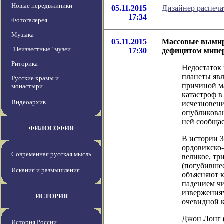
Новые передвжиники
05.11.2015
Дизайнер распеча
17:34
Фотогалерея
Музыка
05.11.2015
Массовые вымир
"Неизвестные" музеи
17:30
дефицитом мине
Риторика
Недостаток
планеты явл
Русские храмы и
причиной м
монастыри
катастроф 
Видеоархив
исчезновени
опубликован
ней сообщает
ФИЛОСОФИЯ
В истории 
ордовикско-
Современная русская мысль
великое, тр
(погубившее
Искания и размышления
объясняют к
падением ч
извержениям
ИСТОРИЯ
очевидной 
Джон Лонг (
История России