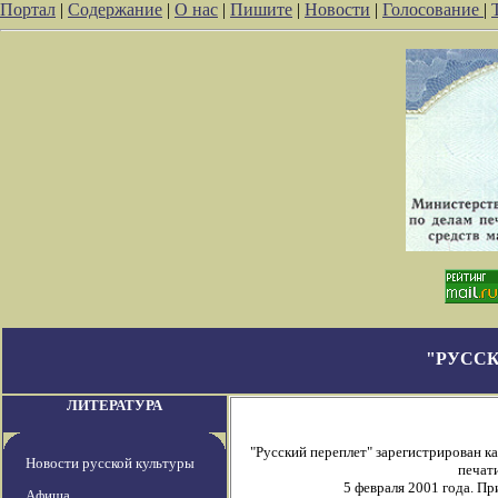
Портал
|
Содержание
|
О нас
|
Пишите
|
Новости
|
Голосование
|
"РУССК
ЛИТЕРАТУРА
"Русский переплет" зарегистрирован 
Новости русской культуры
печати
5 февраля 2001 года. П
Афиша