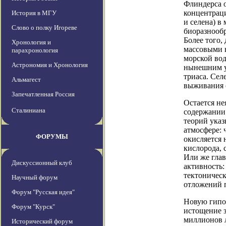
Флиндерса 
концентраци
История в МГУ
и селена) в
Слово о полку Игореве
биоразнооб
Более того,
Хронология и
массовыми 
парахронология
морской вод
Астрономия и Хронология
нынешним ур
триаса. Сел
Альмагест
выживания 
Запечатленная Россия
Остается не
Сталиниана
содержании 
теорий указ
атмосфере: 
ФОРУМЫ
окисляется 
кислорода, 
Или же глав
Дискуссионный клуб
активность:
тектоничес
Научный форум
отложений п
Форум "Русская идея"
Новую гипот
Форум "Курск"
истощение з
миллионов 
Исторический форум