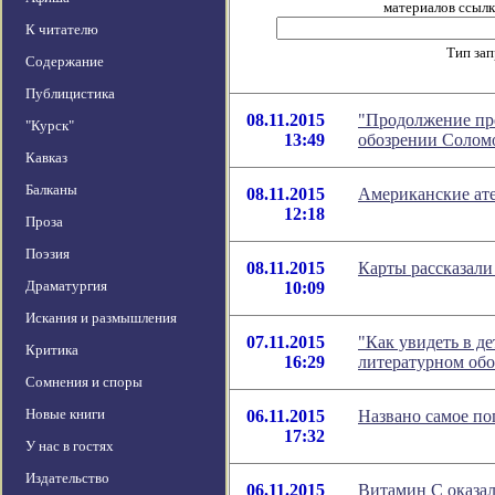
материалов ссылка
К читателю
Тип за
Содержание
Публицистика
08.11.2015
"Продолжение пре
"Курск"
13:49
обозрении Солом
Кавказ
Балканы
08.11.2015
Американские ате
12:18
Проза
Поэзия
08.11.2015
Карты рассказали
Драматургия
10:09
Искания и размышления
07.11.2015
"Как увидеть в де
Критика
16:29
литературном об
Сомнения и споры
Новые книги
06.11.2015
Названо самое по
17:32
У нас в гостях
Издательство
06.11.2015
Витамин С оказа