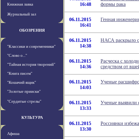
16:48
формы рака
Книжная лавка
Журнальный зал
06.11.2015
Генная инженерия
16:41
ОБОЗРЕНИЯ
06.11.2015
НАСА раскрыло с
14:38
"Классики и современники"
"Слово о..."
06.11.2015
Расческа с холод
"Тайная история творений"
14:36
средством от вше
"Книга писем"
06.11.2015
Ученые расшифро
"Кошачий ящик"
14:03
"Золотые прииски"
"Сердитые стрелы"
06.11.2015
Ученые выявили 
13:33
КУЛЬТУРА
06.11.2015
Россиянки избежа
13:30
Афиша