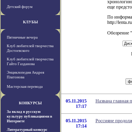
хронологию
Детский форум
еще предсто
По информ
КЛУБЫ
http://lenta.
Обозрение 
Пятничные вечера
Клуб любителей творчества
Достоевского
Клуб любителей творчества
Гайто Газданова
Энциклопедия Андрея
Платонова
Мастерская перевода
05.11.2015
Названа главная 
КОНКУРСЫ
17:17
За вклад в русскую
культуру публикациями в
05.11.2015
Россияне продол
Интернете
17:14
Литературный конкурс