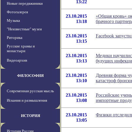
13:22
Новые передвжиники
Фотогалерея
23.10.2015
«Общая кровь» о
Музыка
13:18
брачного партнер
"Неизвестные" музеи
23.10.2015
Facebook запуст
Риторика
13:15
Русские храмы и
монастыри
23.10.2015
Медики научились
Видеоархив
13:13
будущих инфекц
23.10.2015
Древняя форма ч
ФИЛОСОФИЯ
13:10
катастроф бронзо
Современная русская мысль
23.10.2015
Российские учены
13:08
импортные прод
Искания и размышления
23.10.2015
Физики отследили
ИСТОРИЯ
13:05
История России