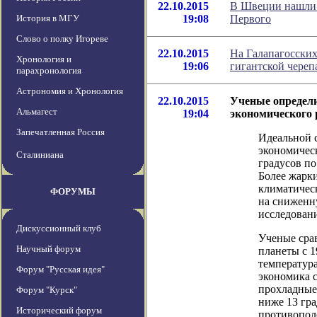
22.10.2015
В Швеции нашли 
История в МГУ
19:08
Первого
Слово о полку Игореве
22.10.2015
На Галапагосски
Хронология и
19:06
гигантской череп
парахронология
Астрономия и Хронология
22.10.2015
Ученые определ
Альмагест
19:04
экономического 
Запечатленная Россия
Идеальной 
экономическ
Сталиниана
градусов п
Более жарки
климатичес
ФОРУМЫ
на сниженн
исследовани
Дискуссионный клуб
Ученые сра
Научный форум
планеты с 1
температура
Форум "Русская идея"
экономика с
прохладные.
Форум "Курск"
ниже 13 гра
Исторический форум
противопо