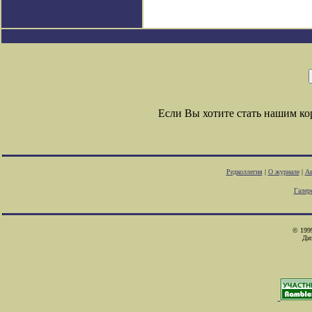
Если Вы хотите стать нашим к
Редколлегия
|
О журнале
|
Ав
Галер
© 1999
Ди