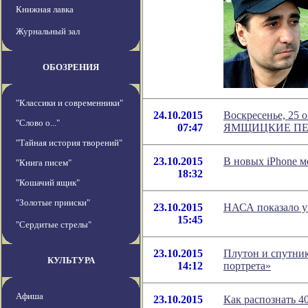
Книжная лавка
Журнальный зал
ОБОЗРЕНИЯ
"Классики и современники"
24.10.2015
Воскресенье, 25 о
"Слово о..."
07:47
ЯМЩИЦКИЕ П
"Тайная история творений"
23.10.2015
В новых iPhone м
"Книга писем"
18:32
"Кошачий ящик"
"Золотые прииски"
23.10.2015
НАСА показало у
15:45
"Сердитые стрелы"
23.10.2015
Плутон и спутник
КУЛЬТУРА
14:12
портрета»
Афиша
23.10.2015
Как распознать 4