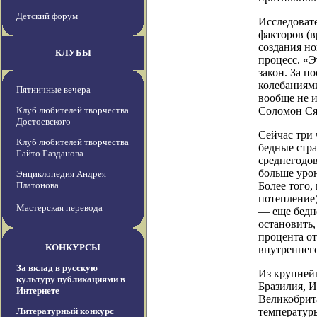
Детский форум
Исследоват
факторов (в
создания н
КЛУБЫ
процесс. «Э
закон. За п
колебаниям
Пятничные вечера
вообще не и
Клуб любителей творчества
Соломон Сян
Достоевского
Сейчас три 
Клуб любителей творчества
бедные стр
Гайто Газданова
среднегодо
больше урон
Энциклопедия Андрея
Платонова
Более того,
потепление)
Мастерская перевода
— еще бедне
остановить,
процента от
КОНКУРСЫ
внутреннего
За вклад в русскую
Из крупней
культуру публикациями в
Бразилия, И
Интернете
Великобрит
Литературный конкурс
температуры