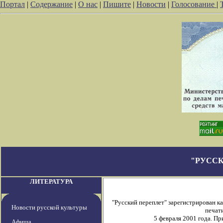
Портал
|
Содержание
|
О нас
|
Пишите
|
Новости
|
Голосование
|
"РУССК
ЛИТЕРАТУРА
"Русский переплет" зарегистрирован 
Новости русской культуры
печати
5 февраля 2001 года. П
Афиша