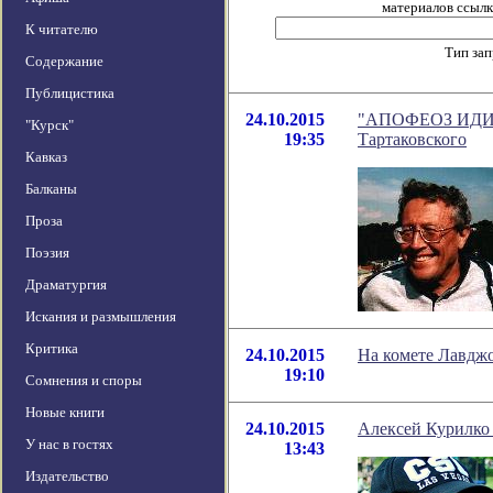
материалов ссылка
К читателю
Тип за
Содержание
Публицистика
24.10.2015
"АПОФЕОЗ ИДИОТ
"Курск"
19:35
Тартаковского
Кавказ
Балканы
Проза
Поэзия
Драматургия
Искания и размышления
Критика
24.10.2015
На комете Лавджо
19:10
Сомнения и споры
Новые книги
24.10.2015
Алексей Курилко 
У нас в гостях
13:43
Издательство